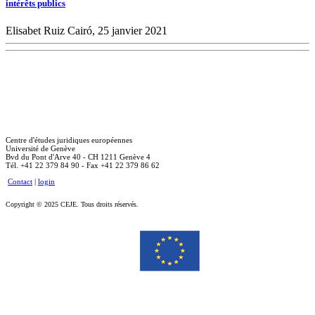
intérêts publics
Elisabet Ruiz Cairó, 25 janvier 2021
Centre d'études juridiques européennes
Université de Genève
Bvd du Pont d'Arve 40 - CH 1211 Genève 4
Tél. +41 22 379 84 90 - Fax +41 22 379 86 62
Contact
|
login
Copyright © 2025 CEJE. Tous droits réservés.
Le soutien de la Commission européenne à la production de cette publication ne constitue pas une