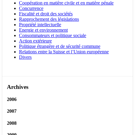
Coopération en matière civile et en matière pénale
Concurrence
Fiscalité et droit des sociétés
Rapprochement des législations
Propriété intellectuelle
Energie et environnement
Consommateurs et politique sociale
Action extérieure
Politique étrangère et de sécurité commune
Relations entre la Suisse et l’Union européenne
Divers
Archives
2006
2007
2008
2009