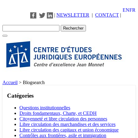
EN
FR
|
NEWSLETTER
|
CONTACT
|
Accueil
>
Blogsearch
Catégories
Questions institutionnelles
Droits fondamentaux, Charte, et CEDH
Citoyenneté et libre circulation des personnes
Libre circulation des marchandises et des services
Libre circulation des capitaux et union économique
Contrôles aux frontières, asile et immigration