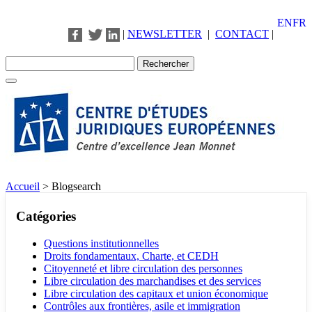
EN
FR
|
NEWSLETTER
|
CONTACT
|
Accueil
>
Blogsearch
Catégories
Questions institutionnelles
Droits fondamentaux, Charte, et CEDH
Citoyenneté et libre circulation des personnes
Libre circulation des marchandises et des services
Libre circulation des capitaux et union économique
Contrôles aux frontières, asile et immigration