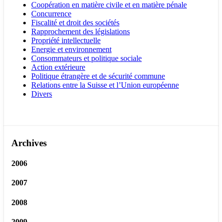
Coopération en matière civile et en matière pénale
Concurrence
Fiscalité et droit des sociétés
Rapprochement des législations
Propriété intellectuelle
Energie et environnement
Consommateurs et politique sociale
Action extérieure
Politique étrangère et de sécurité commune
Relations entre la Suisse et l’Union européenne
Divers
Archives
2006
2007
2008
2009