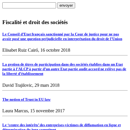
Fiscalité et droit des sociétés
Le Conseil d’Etat français sanctionné par la Cour de justice pour ne pas
avoir posé une question préjudicielle en interprétation du droit de l’Union
Elisabet Ruiz Cairó, 16 octobre 2018
La gestion de titres de participation dans des sociétés établies dans un Etat
partie à l’ALCP à partir d’un autre Etat partie audit accord ne relève pas de
la liberté d’établissement
David Trajilovic, 29 mars 2018
The notion of Trust in EU law
Laura Marcus, 15 novembre 2017
Le ‘centre des intérêts’ des entreprises-victimes de diffamation en ligne et
détermination du juge compétent