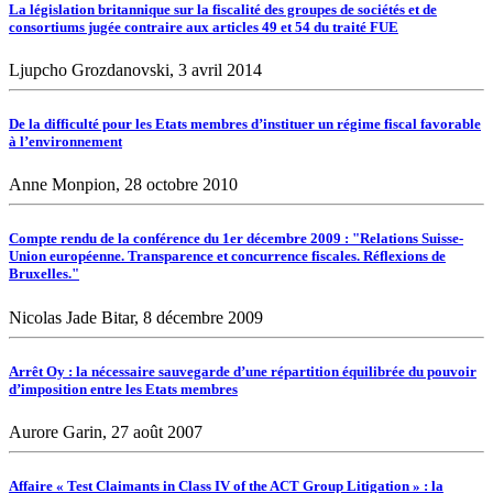
La législation britannique sur la fiscalité des groupes de sociétés et de
consortiums jugée contraire aux articles 49 et 54 du traité FUE
Ljupcho Grozdanovski, 3 avril 2014
De la difficulté pour les Etats membres d’instituer un régime fiscal favorable
à l’environnement
Anne Monpion, 28 octobre 2010
Compte rendu de la conférence du 1er décembre 2009 : "Relations Suisse-
Union européenne. Transparence et concurrence fiscales. Réflexions de
Bruxelles."
Nicolas Jade Bitar, 8 décembre 2009
Arrêt Oy : la nécessaire sauvegarde d’une répartition équilibrée du pouvoir
d’imposition entre les Etats membres
Aurore Garin, 27 août 2007
Affaire « Test Claimants in Class IV of the ACT Group Litigation » : la