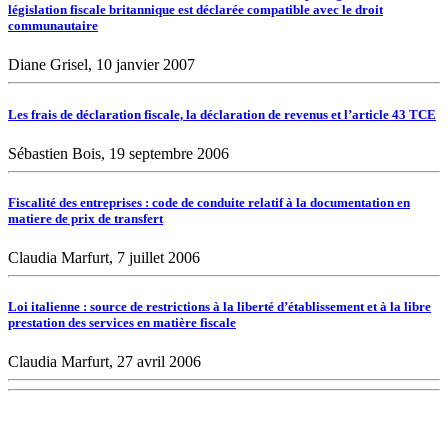
législation fiscale britannique est déclarée compatible avec le droit
communautaire
Diane Grisel, 10 janvier 2007
Les frais de déclaration fiscale, la déclaration de revenus et l’article 43 TCE
Sébastien Bois, 19 septembre 2006
Fiscalité des entreprises : code de conduite relatif à la documentation en
matiere de prix de transfert
Claudia Marfurt, 7 juillet 2006
Loi italienne : source de restrictions à la liberté d’établissement et à la libre
prestation des services en matière fiscale
Claudia Marfurt, 27 avril 2006