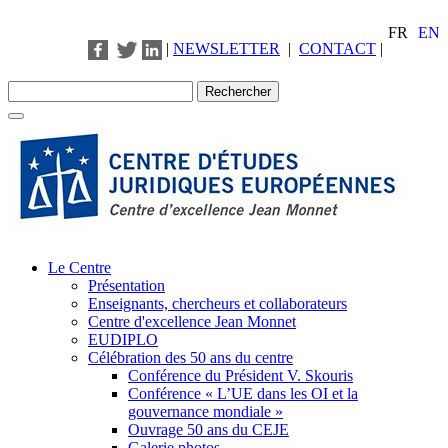
FR
EN
|
NEWSLETTER
|
CONTACT
|
Le Centre
Présentation
Enseignants, chercheurs et collaborateurs
Centre d'excellence Jean Monnet
EUDIPLO
Célébration des 50 ans du centre
Conférence du Président V. Skouris
Conférence « L’UE dans les OI et la
gouvernance mondiale »
Ouvrage 50 ans du CEJE
Galerie photos