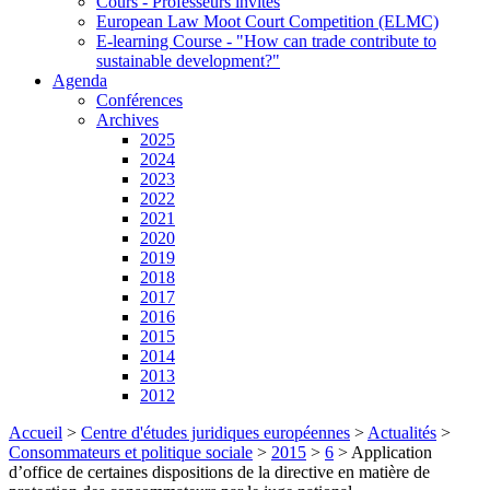
Cours - Professeurs invités
European Law Moot Court Competition (ELMC)
E-learning Course - "How can trade contribute to
sustainable development?"
Agenda
Conférences
Archives
2025
2024
2023
2022
2021
2020
2019
2018
2017
2016
2015
2014
2013
2012
Accueil
>
Centre d'études juridiques européennes
>
Actualités
>
Consommateurs et politique sociale
>
2015
>
6
>
Application
d’office de certaines dispositions de la directive en matière de