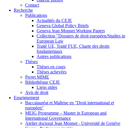
Contact
Recherche
Publications
Actualités du CEJE
Geneva Global Policy Briefs
Geneva Jean Monnet Working Papers
Collection "Dossiers de droit européen/Studies in
European Law
Traité UE, Traité FUE, Charte des droits
fondamentaux
Autres publications
Thèses
Thèses en cours
Thèses achevées
Projet MIME
Bibliothèque CEJE
Liens utiles
Avis de droit
Enseignement
Baccalauréat et Maîtrise en "Droit international et
européen"
MEIG Programme – Master in European and
International Governance
Atelier doctoral Jean Monnet - Université de Genève