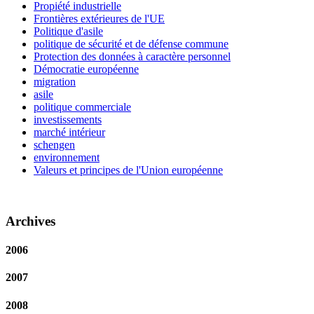
Propiété industrielle
Frontières extérieures de l'UE
Politique d'asile
politique de sécurité et de défense commune
Protection des données à caractère personnel
Démocratie européenne
migration
asile
politique commerciale
investissements
marché intérieur
schengen
environnement
Valeurs et principes de l'Union européenne
Archives
2006
2007
2008