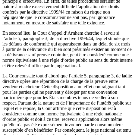
principe d’effectivité. En effet, de telles procédures seraient de
nature à rendre excessivement difficile l’application des droits
conférés par la directive 1999/44 en raison du risque non
négligeable que le consommateur ne soit pas, par ignorance
notamment, en mesure de satisfaire une telle exigence.
En second lieu, la Cour d’appel d’Arnhem cherche à savoir si
l’article 5, paragraphe 3, de la directive 1999/44, lequel stipule que
les défauts de conformité qui apparaissent dans un délai de six mois
à partir de la délivrance du bien sont présumés exister au moment de
la délivrance sauf preuve contraire, peut être considéré comme une
norme équivalente à une règle d’ordre public au sens du droit interne
et être relevé d’office par le juge national.
La Cour constate tout d’abord que l’article 5, paragraphe 3, de ladite
directive opère une répartition de la charge de la preuve entre
vendeur et acheteur. Cette disposition a un effet contraignant tant
pour les parties qui ne peuvent y déroger par une convention
particulière que pour les États membres tenus de veiller à son
respect. Partant de la nature et de l’importance de l’intérêt public sur
lequel elle repose, la Cour affirme que cette disposition est à
considérer comme une norme équivalente à une règle nationale
d’ordre public et doit à ce titre, recevoir application alors même
qu’elle n’a pas été expressément invoquée par le consommateur
susceptible d’en bénéficier. Par conséquent, le juge national est tenu