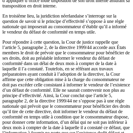
d’appliquer d’office toute disposition de son droit interne assurant sa
transposition en droit interne.
En troisième lieu, la juridiction néerlandaise s’interroge sur la
question de savoir si le principe d’effectivité s’oppose à une règle
nationale qui imposerait au consommateur d’établir qu’il a informé
le vendeur du défaut de conformité en temps utile.
Pour répondre à cette question, la Cour de justice rappelle que
l’article 5, paragraphe 2, de la directive 1999/44 accorde aux États
membres le droit de prévoir que le consommateur pour bénéficier de
ses droits, doit au préalable informer le vendeur du défaut de
conformité dans un délai de deux mois à compter de la date à
laquelle il l’a constaté. Toutefois, en se référant aux travaux
préparatoires ayant conduit à l’adoption de la directive, la Cour
affirme que cette obligation mise à la charge du consommateur ne
doit pas excéder celle consistant à informer le vendeur de l’existence
d’un défaut de conformité. Elle ne saurait contrevenir non plus au
principe d’effectivité. Ainsi, la Cour conclut que l’article 5,
paragraphe 2, de la directive 1999/44 ne s’oppose pas à une règle
nationale qui prévoit que le consommateur pour bénéficier des droits
qu’il tire de cette directive, doit informer le vendeur du défaut de
conformité en temps utile à condition que le consommateur dispose,
pour donner cette information, d’un délai qui ne soit pas inférieur à
deux mois à compter de la date à laquelle il a constaté ce défaut, que
l’information à fournir ne porte que sur l’existence dudit défaut et