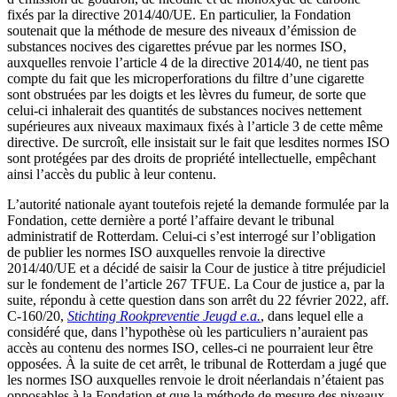
fixés par la directive 2014/40/UE. En particulier, la Fondation
soutenait que la méthode de mesure des niveaux d’émission de
substances nocives des cigarettes prévue par les normes ISO,
auxquelles renvoie l’article 4 de la directive 2014/40, ne tient pas
compte du fait que les microperforations du filtre d’une cigarette
sont obstruées par les doigts et les lèvres du fumeur, de sorte que
celui-ci inhalerait des quantités de substances nocives nettement
supérieures aux niveaux maximaux fixés à l’article 3 de cette même
directive. De surcroît, elle insistait sur le fait que lesdites normes ISO
sont protégées par des droits de propriété intellectuelle, empêchant
ainsi l’accès du public à leur contenu.
L’autorité nationale ayant toutefois rejeté la demande formulée par la
Fondation, cette dernière a porté l’affaire devant le tribunal
administratif de Rotterdam. Celui-ci s’est interrogé sur l’obligation
de publier les normes ISO auxquelles renvoie la directive
2014/40/UE et a décidé de saisir la Cour de justice à titre préjudiciel
sur le fondement de l’article 267 TFUE. La Cour de justice a, par la
suite, répondu à cette question dans son arrêt du 22 février 2022, aff.
C-160/20,
Stichting Rookpreventie Jeugd e.a.
, dans lequel elle a
considéré que, dans l’hypothèse où les particuliers n’auraient pas
accès au contenu des normes ISO, celles-ci ne pourraient leur être
opposées. À la suite de cet arrêt, le tribunal de Rotterdam a jugé que
les normes ISO auxquelles renvoie le droit néerlandais n’étaient pas
opposables à la Fondation et que la méthode de mesure des niveaux