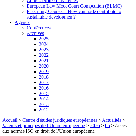
Cours - Professeurs invités
European Law Moot Court Competition (ELMC)
E-learning Course - "How can trade contribute to
sustainable development?"
Agenda
Conférences
Archives
2025
2024
2023
2022
2021
2020
2019
2018
2017
2016
2015
2014
2013
2012
Accueil
>
Centre d'études juridiques européennes
>
Actualités
>
Valeurs et principes de l’Union européenne
>
2026
>
05
>
Accès
aux normes ISO en droit de l’Union européenne