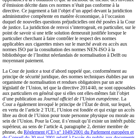
d’émission décrite dans ces normes n’était pas conforme à la
directive. Ce jugement a fait l’objet d’un appel devant la juridiction
administrative compétente en matière économique, à l’occasion
duquel de nouvelles questions préjudicielles ont été posées à la Cour
de justice. La juridiction de renvoi s’interrogeait, en particulier, sur le
point de savoir si une telle solution demeurait justifiée lorsque le
particulier cherchant à faire contrôler le respect des normes
applicables aux cigarettes mises sur le marché avait eu accès aux
normes ISO par la consultation des normes NEN-ISO à la
bibliothèque de l’Institut néerlandais de normalisation à Delft ou
moyennant paiement.
La Cour de justice a tout d’abord rappelé que, conformément au
principe de sécurité juridique, des normes techniques établies par un
organisme de normalisation et rendues obligatoires par un acte
législatif de l’Union, tel que la directive 2014/40, ne sont opposables
aux particuliers en général que si elles ont elles-mêmes fait l’objet
d’une publication au
Journal officiel de l’Union européenne
. La
Cour a également invoqué le principe de l’État de droit, sur lequel,
en vertu de l’article 2 TUE, l’Union est fondée et qui exige un accès
libre au droit de l’Union pour toute personne physique ou morale au
sein de l’Union. Pour la Cour, il s’ensuit qu’il existe un intérêt public
supérieur, au sens de l’article 4, paragraphe 2, dernier membre de
phrase, du
Règlement (CE) n° 1049/2001 du Parlement européen et
du Conseil du 30 mai 2001 relatif à l'accès du public aux documents