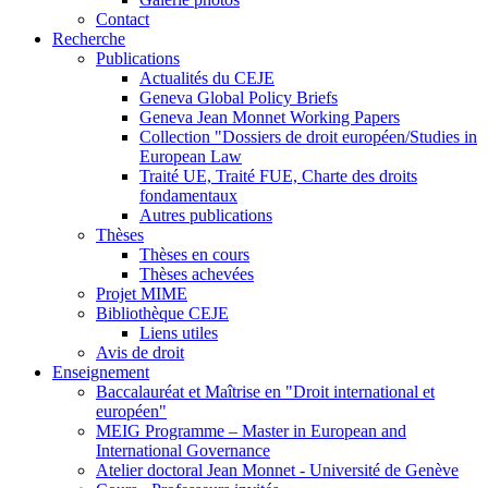
Contact
Recherche
Publications
Actualités du CEJE
Geneva Global Policy Briefs
Geneva Jean Monnet Working Papers
Collection "Dossiers de droit européen/Studies in
European Law
Traité UE, Traité FUE, Charte des droits
fondamentaux
Autres publications
Thèses
Thèses en cours
Thèses achevées
Projet MIME
Bibliothèque CEJE
Liens utiles
Avis de droit
Enseignement
Baccalauréat et Maîtrise en "Droit international et
européen"
MEIG Programme – Master in European and
International Governance
Atelier doctoral Jean Monnet - Université de Genève