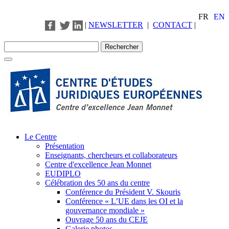
FR
EN
|
NEWSLETTER
|
CONTACT
|
Le Centre
Présentation
Enseignants, chercheurs et collaborateurs
Centre d'excellence Jean Monnet
EUDIPLO
Célébration des 50 ans du centre
Conférence du Président V. Skouris
Conférence « L’UE dans les OI et la
gouvernance mondiale »
Ouvrage 50 ans du CEJE
Galerie photos