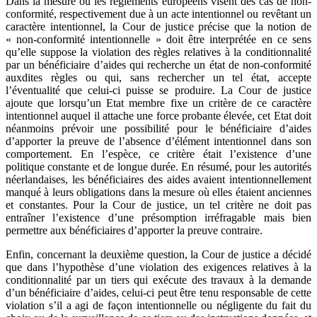
Dans la mesure où les règlements européens visent des cas de non-
conformité, respectivement due à un acte intentionnel ou revêtant un
caractère intentionnel, la Cour de justice précise que la notion de
« non-conformité intentionnelle » doit être interprétée en ce sens
qu’elle suppose la violation des règles relatives à la conditionnalité
par un bénéficiaire d’aides qui recherche un état de non-conformité
auxdites règles ou qui, sans rechercher un tel état, accepte
l’éventualité que celui-ci puisse se produire. La Cour de justice
ajoute que lorsqu’un Etat membre fixe un critère de ce caractère
intentionnel auquel il attache une force probante élevée, cet Etat doit
néanmoins prévoir une possibilité pour le bénéficiaire d’aides
d’apporter la preuve de l’absence d’élément intentionnel dans son
comportement. En l’espèce, ce critère était l’existence d’une
politique constante et de longue durée. En résumé, pour les autorités
néerlandaises, les bénéficiaires des aides avaient intentionnellement
manqué à leurs obligations dans la mesure où elles étaient anciennes
et constantes. Pour la Cour de justice, un tel critère ne doit pas
entraîner l’existence d’une présomption irréfragable mais bien
permettre aux bénéficiaires d’apporter la preuve contraire.
Enfin, concernant la deuxième question, la Cour de justice a décidé
que dans l’hypothèse d’une violation des exigences relatives à la
conditionnalité par un tiers qui exécute des travaux à la demande
d’un bénéficiaire d’aides, celui-ci peut être tenu responsable de cette
violation s’il a agi de façon intentionnelle ou négligente du fait du