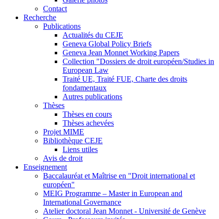
Contact
Recherche
Publications
Actualités du CEJE
Geneva Global Policy Briefs
Geneva Jean Monnet Working Papers
Collection "Dossiers de droit européen/Studies in
European Law
Traité UE, Traité FUE, Charte des droits
fondamentaux
Autres publications
Thèses
Thèses en cours
Thèses achevées
Projet MIME
Bibliothèque CEJE
Liens utiles
Avis de droit
Enseignement
Baccalauréat et Maîtrise en "Droit international et
européen"
MEIG Programme – Master in European and
International Governance
Atelier doctoral Jean Monnet - Université de Genève