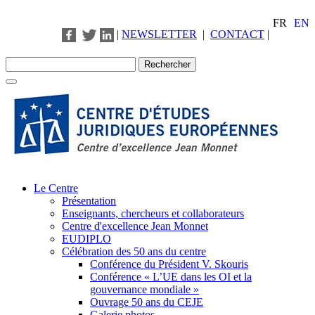
FR
EN
|
NEWSLETTER
|
CONTACT
|
Le Centre
Présentation
Enseignants, chercheurs et collaborateurs
Centre d'excellence Jean Monnet
EUDIPLO
Célébration des 50 ans du centre
Conférence du Président V. Skouris
Conférence « L’UE dans les OI et la
gouvernance mondiale »
Ouvrage 50 ans du CEJE
Galerie photos