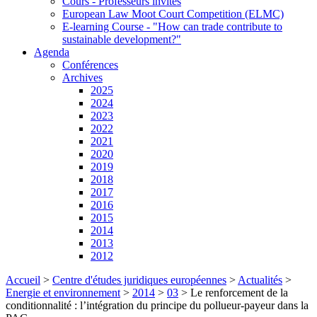
Cours - Professeurs invités
European Law Moot Court Competition (ELMC)
E-learning Course - "How can trade contribute to
sustainable development?"
Agenda
Conférences
Archives
2025
2024
2023
2022
2021
2020
2019
2018
2017
2016
2015
2014
2013
2012
Accueil
>
Centre d'études juridiques européennes
>
Actualités
>
Energie et environnement
>
2014
>
03
>
Le renforcement de la
conditionnalité : l’intégration du principe du pollueur-payeur dans la