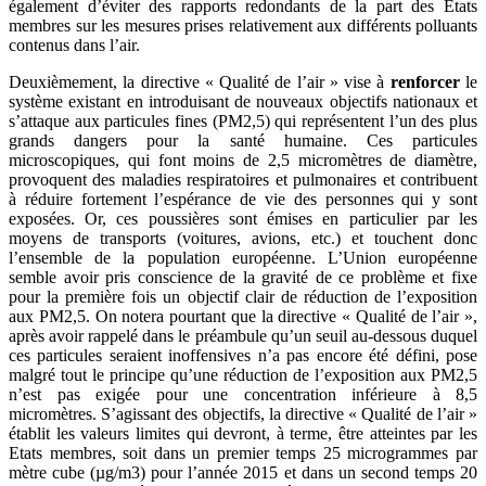
également d’éviter des rapports redondants de la part des Etats
membres sur les mesures prises relativement aux différents polluants
contenus dans l’air.
Deuxièmement, la directive « Qualité de l’air » vise à
renforcer
le
système existant en introduisant de nouveaux objectifs nationaux et
s’attaque aux particules fines (PM2,5) qui représentent l’un des plus
grands dangers pour la santé humaine. Ces particules
microscopiques, qui font moins de 2,5 micromètres de diamètre,
provoquent des maladies respiratoires et pulmonaires et contribuent
à réduire fortement l’espérance de vie des personnes qui y sont
exposées. Or, ces poussières sont émises en particulier par les
moyens de transports (voitures, avions, etc.) et touchent donc
l’ensemble de la population européenne. L’Union européenne
semble avoir pris conscience de la gravité de ce problème et fixe
pour la première fois un objectif clair de réduction de l’exposition
aux PM2,5. On notera pourtant que la directive « Qualité de l’air »,
après avoir rappelé dans le préambule qu’un seuil au-dessous duquel
ces particules seraient inoffensives n’a pas encore été défini, pose
malgré tout le principe qu’une réduction de l’exposition aux PM2,5
n’est pas exigée pour une concentration inférieure à 8,5
micromètres. S’agissant des objectifs, la directive « Qualité de l’air »
établit les valeurs limites qui devront, à terme, être atteintes par les
Etats membres, soit dans un premier temps 25 microgrammes par
mètre cube (µg/m3) pour l’année 2015 et dans un second temps 20