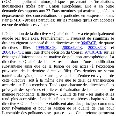
(SO2 - polluant atmosphérique provenant d’installations
industrielles) fixées par l’Union européenne. Elle a en outre
demandé des rapports aux 23 Etats membres qui avaient signalé des
dépassements des concentrations de particules en suspension dans
l’air (PM10 - grosses particules) sur les mesures qu’ils ont adoptées
en vue de réduire ces valeurs.
L’élaboration de la directive « Qualité de l’air » a été principalement
guidée par trois axes. Premièrement, il s’agissait de
simplifier
le
droit en vigueur composé d’une directive-cadre
96/62/CE
, de quatre
directives filles
1999/30/CE
,
2000/69/CE
,
2002/3/CE
et
2004/107/CE
ainsi que d’une décision du Conseil
97/101/CE
sur les
échanges d’informations en matière de pollution atmosphérique. La
directive « Qualité de l’air » résulte donc d’une modification
substantielle ainsi que de la fusion de ces actes (à l’exception
provisoire de la dernière directive fille). Ces derniers ne seront
toutefois abrogés que deux ans après la date d’entrée en vigueur de
cette directive, soit à la même date que le délai de transposition
accordé aux Etats membres. Tandis que chacune des directives filles
prévoyait des systèmes et critères d’évaluation de l’air ambiant de
manière redondante, la directive « Qualité de l’air » les unifie et les
rend plus accessibles. Les deuxièmes et troisièmes chapitres de la
directive « Qualité de l’air » établissent ainsi des principes communs
pour l’évaluation et pour la gestion de la qualité de l’air pour
l’ensemble des polluants visés par ce texte. Cette refonte permettra