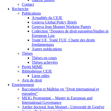
Contact
Recherche
Publications
Actualités du CEJE
Geneva Global Policy Briefs
Geneva Jean Monnet Working Papers
Collection "Dossiers de droit européen/Studies in
European Law
Traité UE, Traité FUE, Charte des droits
fondamentaux
Autres publications
Thèses
Thèses en cours
Thèses achevées
Projet MIME
Bibliothèque CEJE
Liens utiles
Avis de droit
Enseignement
Baccalauréat et Maîtrise en "Droit international et
européen"
MEIG Programme – Master in European and
International Governance
Atelier doctoral Jean Monnet - Université de Genève