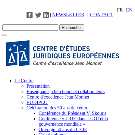
FR
EN
|
NEWSLETTER
|
CONTACT
|
Le Centre
Présentation
Enseignants, chercheurs et collaborateurs
Centre d'excellence Jean Monnet
EUDIPLO
Célébration des 50 ans du centre
Conférence du Président V. Skouris
Conférence « L’UE dans les OI et la
gouvernance mondiale »
Ouvrage 50 ans du CEJE
Galerie photos