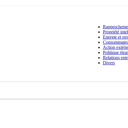
Rapprochement
Propriété intel
Energie et en
Consommateurs
Action extéri
Politique étr
Relations ent
Divers