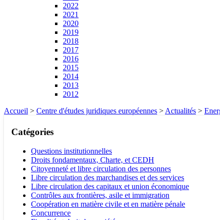
2022
2021
2020
2019
2018
2017
2016
2015
2014
2013
2012
Accueil
>
Centre d'études juridiques européennes
>
Actualités
>
Ener
Catégories
Questions institutionnelles
Droits fondamentaux, Charte, et CEDH
Citoyenneté et libre circulation des personnes
Libre circulation des marchandises et des services
Libre circulation des capitaux et union économique
Contrôles aux frontières, asile et immigration
Coopération en matière civile et en matière pénale
Concurrence