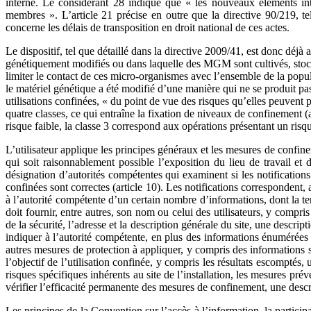
interne. Le considérant 28 indique que « les nouveaux éléments intr
membres ». L’article 21 précise en outre que la directive 90/219, t
concerne les délais de transposition en droit national de ces actes.
Le dispositif, tel que détaillé dans la directive 2009/41, est donc déj
génétiquement modifiés ou dans laquelle des MGM sont cultivés, stockés
limiter le contact de ces micro-organismes avec l’ensemble de la popu
le matériel génétique a été modifié d’une manière qui ne se produit pas 
utilisations confinées, « du point de vue des risques qu’elles peuvent p
quatre classes, ce qui entraîne la fixation de niveaux de confinement (a
risque faible, la classe 3 correspond aux opérations présentant un risq
L’utilisateur applique les principes généraux et les mesures de confine
qui soit raisonnablement possible l’exposition du lieu de travail e
désignation d’autorités compétentes qui examinent si les notifications 
confinées sont correctes (article 10). Les notifications correspondent, 
à l’autorité compétente d’un certain nombre d’informations, dont la teneu
doit fournir, entre autres, son nom ou celui des utilisateurs, y compri
de la sécurité, l’adresse et la description générale du site, une descript
indiquer à l’autorité compétente, en plus des informations énumérées 
autres mesures de protection à appliquer, y compris des informations su
l’objectif de l’utilisation confinée, y compris les résultats escomptés,
risques spécifiques inhérents au site de l’installation, les mesures pr
vérifier l’efficacité permanente des mesures de confinement, une descr
Les principes de la Convention sur l’accès à l’information, la partici