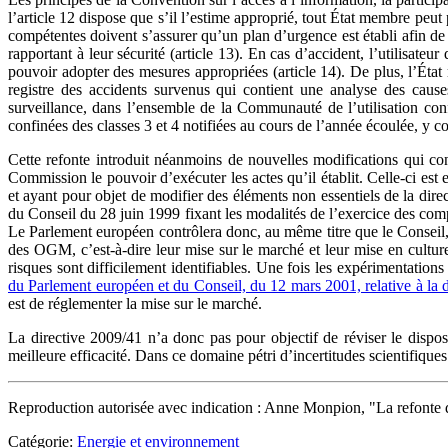
l’article 12 dispose que s’il l’estime approprié, tout État membre peut p
compétentes doivent s’assurer qu’un plan d’urgence est établi afin de 
rapportant à leur sécurité (article 13). En cas d’accident, l’utilisat
pouvoir adopter des mesures appropriées (article 14). De plus, l’Ét
registre des accidents survenus qui contient une analyse des cause
surveillance, dans l’ensemble de la Communauté de l’utilisation co
confinées des classes 3 et 4 notifiées au cours de l’année écoulée, y comp
Cette refonte introduit néanmoins de nouvelles modifications qui con
Commission le pouvoir d’exécuter les actes qu’il établit. Celle-ci est 
et ayant pour objet de modifier des éléments non essentiels de la dire
du Conseil du 28 juin 1999 fixant les modalités de l’exercice des com
Le Parlement européen contrôlera donc, au même titre que le Conseil,
des OGM, c’est-à-dire leur mise sur le marché et leur mise en culture
risques sont difficilement identifiables. Une fois les expérimentations
du Parlement européen et du Conseil, du 12 mars 2001, relative à la 
est de réglementer la mise sur le marché.
La directive 2009/41 n’a donc pas pour objectif de réviser le dispos
meilleure efficacité. Dans ce domaine pétri d’incertitudes scientifiques
Reproduction autorisée avec indication : Anne Monpion, "La refonte de 
Catégorie:
Energie et environnement