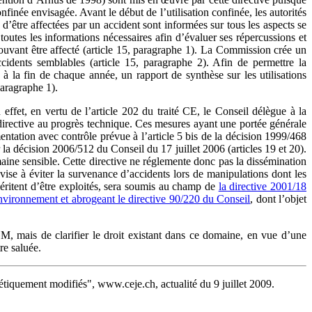
onfinée envisagée. Avant le début de l’utilisation confinée, les autorités
d’être affectées par un accident sont informées sur tous les aspects se
toutes les informations nécessaires afin d’évaluer ses répercussions et
uvant être affecté (article 15, paragraphe 1). La Commission crée un
cidents semblables (article 15, paragraphe 2). Afin de permettre la
la fin de chaque année, un rapport de synthèse sur les utilisations
 paragraphe 1).
ffet, en vertu de l’article 202 du traité CE, le Conseil délègue à la
la directive au progrès technique. Ces mesures ayant une portée générale
entation avec contrôle prévue à l’article 5 bis de la décision 1999/468
a décision 2006/512 du Conseil du 17 juillet 2006 (articles 19 et 20).
ine sensible. Cette directive ne réglemente donc pas la dissémination
vise à éviter la survenance d’accidents lors de manipulations dont les
 méritent d’être exploités, sera soumis au champ de
la directive 2001/18
nvironnement et abrogeant le directive 90/220 du Conseil
, dont l’objet
GM, mais de clarifier le droit existant dans ce domaine, en vue d’une
re saluée.
étiquement modifiés", www.ceje.ch, actualité du 9 juillet 2009.