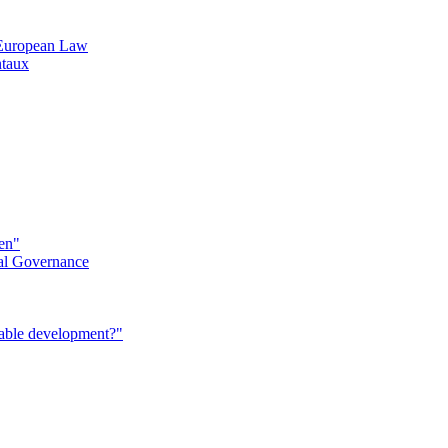
n European Law
ntaux
éen"
al Governance
nable development?"