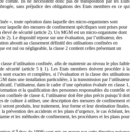
e comité. Ils ne nécessitent donc pas de transposition par les Etats
 abrogée, sans préjudice des obligations des Etats membres en ce qui
onfinée », toute opération dans laquelle des micro-organismes sont
 pour laquelle des mesures de confinement spécifiques sont prises pour
au élevé de sécurité (article 2). Un MGM est un micro-organisme dont
e 2). Le dispositif repose sur une évaluation, par l’utilisateur, des
tion aboutit au classement définitif des utilisations confinées en
ue est nul ou négligeable, la classe 2 contient celles présentant un
lasse d’utilisation confinée, afin de maintenir au niveau le plus faible
de sécurité (article 5 § 1). Les Etats membres doivent procéder à la
sont exactes et complètes, si l’évaluation et la classe des utilisations
M dans une installation particulière, à la transmission par l’utilisateur
dicatif, l’utilisateur, dans le cadre d’une opération évaluée en classe 1,
 formation et la qualification des personnes responsables du contrôle et
on confinée de classe 4, l’utilisateur doit être plus précis puisqu’il doit
s de culture à utiliser, une description des mesures de confinement et
eront produits, leur traitement, leur forme et leur destination finales,
t la prévention des accidents et les plans d’urgence, le cas échéant, les
’alarme et les méthodes de confinement, les procédures et les plans pour
nvention d’Århus de 1998) sont mis en œuvre par cette directive puisque