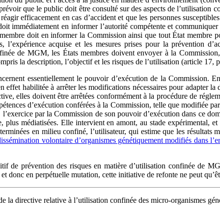
révoir que le public doit être consulté sur des aspects de l’utilisation c
réagir efficacement en cas d’accident et que les personnes susceptibles 
eur doit immédiatement en informer l’autorité compétente et communiquer 
at membre doit en informer la Commission ainsi que tout État membre po
s, l’expérience acquise et les mesures prises pour la prévention d’ac
nfinée de MGM, les États membres doivent envoyer à la Commission, à 
ris la description, l’objectif et les risques de l’utilisation (article 17,
cernent essentiellement le pouvoir d’exécution de la Commission. En e
en effet habilitée à arrêter les modifications nécessaires pour adapter 
ctive, elles doivent être arrêtées conformément à la procédure de réglem
pétences d’exécution conférées à la Commission, telle que modifiée par l
 l’exercice par la Commission de son pouvoir d’exécution dans ce doma
, plus médiatisées. Elle intervient en amont, au stade expérimental, et 
 terminées en milieu confiné, l’utilisateur, qui estime que les résultats
dissémination volontaire d’organismes génétiquement modifiés dans l’e
itif de prévention des risques en matière d’utilisation confinée de M
 et donc en perpétuelle mutation, cette initiative de refonte ne peut qu’êt
la directive relative à l’utilisation confinée des micro-organismes gén