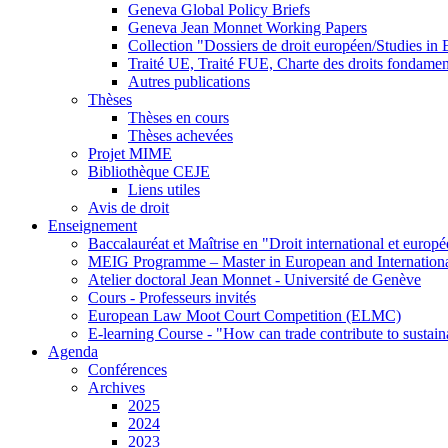
Geneva Global Policy Briefs
Geneva Jean Monnet Working Papers
Collection "Dossiers de droit européen/Studies i
Traité UE, Traité FUE, Charte des droits fondame
Autres publications
Thèses
Thèses en cours
Thèses achevées
Projet MIME
Bibliothèque CEJE
Liens utiles
Avis de droit
Enseignement
Baccalauréat et Maîtrise en "Droit international et europ
MEIG Programme – Master in European and Internation
Atelier doctoral Jean Monnet - Université de Genève
Cours - Professeurs invités
European Law Moot Court Competition (ELMC)
E-learning Course - "How can trade contribute to sustai
Agenda
Conférences
Archives
2025
2024
2023