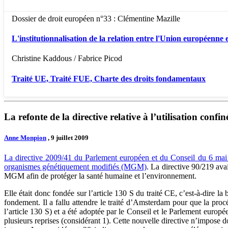
Dossier de droit européen n°33 : Clémentine Mazille
L'institutionnalisation de la relation entre l'Union européenne e
Christine Kaddous / Fabrice Picod
Traité UE, Traité FUE, Charte des droits fondamentaux
La refonte de la directive relative à l’utilisation con
Anne Monpion
, 9 juillet 2009
La directive 2009/41 du Parlement européen et du Conseil du 6 ma
organismes génétiquement modifiés (MGM)
. La directive 90/219 ava
MGM afin de protéger la santé humaine et l’environnement.
Elle était donc fondée sur l’article 130 S du traité CE, c’est-à-dire 
fondement. Il a fallu attendre le traité d’Amsterdam pour que la procé
l’article 130 S) et a été adoptée par le Conseil et le Parlement europée
plusieurs reprises (considérant 1). Cette nouvelle directive n’impose 