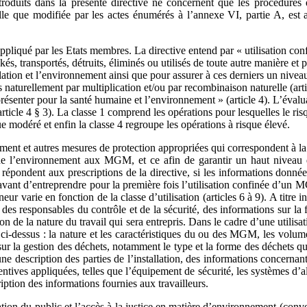
oduits dans la présente directive ne concernent que les procédures d
elle que modifiée par les actes énumérés à l’annexe VI, partie A, est
à appliqué par les Etats membres. La directive entend par « utilisation c
, transportés, détruits, éliminés ou utilisés de toute autre manière et
lation et l’environnement ainsi que pour assurer à ces derniers un nive
naturellement par multiplication et/ou par recombinaison naturelle (articl
résenter pour la santé humaine et l’environnement » (article 4). L’évalua
rticle 4 § 3). La classe 1 comprend les opérations pour lesquelles le risq
ue modéré et enfin la classe 4 regroupe les opérations à risque élevé.
ment et autres mesures de protection appropriées qui correspondent à la c
t de l’environnement aux MGM, et ce afin de garantir un haut niveau 
répondent aux prescriptions de la directive, si les informations données 
avant d’entreprendre pour la première fois l’utilisation confinée d’un MG
r varie en fonction de la classe d’utilisation (articles 6 à 9). A titre in
s des responsables du contrôle et de la sécurité, des informations sur la
ion de la nature du travail qui sera entrepris. Dans le cadre d’une utilisati
ci-dessus : la nature et les caractéristiques du ou des MGM, les volume
r la gestion des déchets, notamment le type et la forme des déchets qui s
 une description des parties de l’installation, des informations concernan
éventives appliquées, telles que l’équipement de sécurité, les systèmes d
iption des informations fournies aux travailleurs.
pation du public et l’accès à la justice en matière d’environnement (co