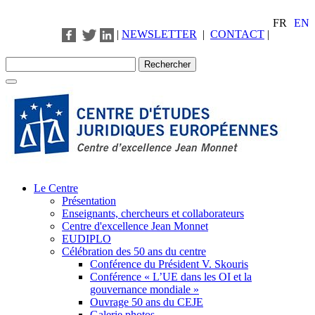
FR
EN
|
NEWSLETTER
|
CONTACT
|
Le Centre
Présentation
Enseignants, chercheurs et collaborateurs
Centre d'excellence Jean Monnet
EUDIPLO
Célébration des 50 ans du centre
Conférence du Président V. Skouris
Conférence « L’UE dans les OI et la
gouvernance mondiale »
Ouvrage 50 ans du CEJE
Galerie photos