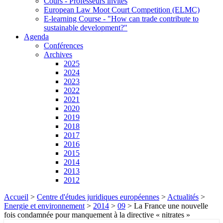
Cours - Professeurs invités
European Law Moot Court Competition (ELMC)
E-learning Course - "How can trade contribute to
sustainable development?"
Agenda
Conférences
Archives
2025
2024
2023
2022
2021
2020
2019
2018
2017
2016
2015
2014
2013
2012
Accueil
>
Centre d'études juridiques européennes
>
Actualités
>
Energie et environnement
>
2014
>
09
>
La France une nouvelle
fois condamnée pour manquement à la directive « nitrates »