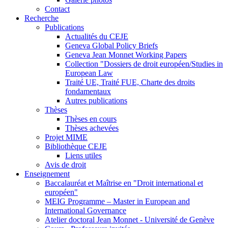
Contact
Recherche
Publications
Actualités du CEJE
Geneva Global Policy Briefs
Geneva Jean Monnet Working Papers
Collection "Dossiers de droit européen/Studies in
European Law
Traité UE, Traité FUE, Charte des droits
fondamentaux
Autres publications
Thèses
Thèses en cours
Thèses achevées
Projet MIME
Bibliothèque CEJE
Liens utiles
Avis de droit
Enseignement
Baccalauréat et Maîtrise en "Droit international et
européen"
MEIG Programme – Master in European and
International Governance
Atelier doctoral Jean Monnet - Université de Genève