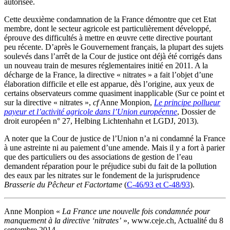
autorisée.
Cette deuxième condamnation de la France démontre que cet Etat
membre, dont le secteur agricole est particulièrement développé,
éprouve des difficultés à mettre en œuvre cette directive pourtant
peu récente. D’après le Gouvernement français, la plupart des sujets
soulevés dans l’arrêt de la Cour de justice ont déjà été corrigés dans
un nouveau train de mesures réglementaires initié en 2011. A la
décharge de la France, la directive « nitrates » a fait l’objet d’une
élaboration difficile et elle est apparue, dès l’origine, aux yeux de
certains observateurs comme quasiment inapplicable (Sur ce point et
sur la directive « nitrates »,
cf
Anne Monpion,
Le principe pollueur
payeur et l’activité agricole dans l’Union européenne
, Dossier de
droit européen n° 27, Helbing Lichtenhahn et LGDJ, 2013).
A noter que la Cour de justice de l’Union n’a ni condamné la France
à une astreinte ni au paiement d’une amende. Mais il y a fort à parier
que des particuliers ou des associations de gestion de l’eau
demandent réparation pour le préjudice subi du fait de la pollution
des eaux par les nitrates sur le fondement de la jurisprudence
Brasserie du Pêcheur et Factortame
(
C-46/93 et C-48/93
).
Anne Monpion «
La France une nouvelle fois condamnée pour
manquement à la directive ‘nitrates’
», www.ceje.ch, Actualité du 8
septembre 2014