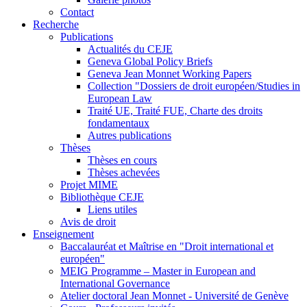
Contact
Recherche
Publications
Actualités du CEJE
Geneva Global Policy Briefs
Geneva Jean Monnet Working Papers
Collection "Dossiers de droit européen/Studies in
European Law
Traité UE, Traité FUE, Charte des droits
fondamentaux
Autres publications
Thèses
Thèses en cours
Thèses achevées
Projet MIME
Bibliothèque CEJE
Liens utiles
Avis de droit
Enseignement
Baccalauréat et Maîtrise en "Droit international et
européen"
MEIG Programme – Master in European and
International Governance
Atelier doctoral Jean Monnet - Université de Genève