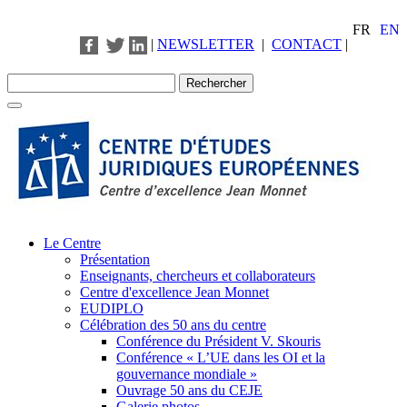
FR
EN
|
NEWSLETTER
|
CONTACT
|
Le Centre
Présentation
Enseignants, chercheurs et collaborateurs
Centre d'excellence Jean Monnet
EUDIPLO
Célébration des 50 ans du centre
Conférence du Président V. Skouris
Conférence « L’UE dans les OI et la
gouvernance mondiale »
Ouvrage 50 ans du CEJE
Galerie photos