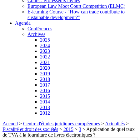
Cours - Professeurs invités
European Law Moot Court Competition (ELMC)
E-learning Course - "How can trade contribute to
sustainable development?"
Agenda
Conférences
Archives
2025
2024
2023
2022
2021
2020
2019
2018
2017
2016
2015
2014
2013
2012
Accueil
>
Centre d'études juridiques européennes
>
Actualités
>
Fiscalité et droit des sociétés
>
2015
>
3
>
Application de quel taux
de TVA à la fourniture de livres électroniques ?