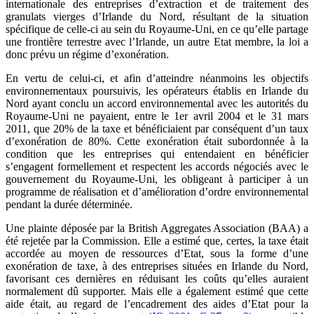
internationale des entreprises d’extraction et de traitement des
granulats vierges d’Irlande du Nord, résultant de la situation
spécifique de celle-ci au sein du Royaume-Uni, en ce qu’elle partage
une frontière terrestre avec l’Irlande, un autre Etat membre, la loi a
donc prévu un régime d’exonération.
En vertu de celui-ci, et afin d’atteindre néanmoins les objectifs
environnementaux poursuivis, les opérateurs établis en Irlande du
Nord ayant conclu un accord environnemental avec les autorités du
Royaume-Uni ne payaient, entre le 1er avril 2004 et le 31 mars
2011, que 20% de la taxe et bénéficiaient par conséquent d’un taux
d’exonération de 80%. Cette exonération était subordonnée à la
condition que les entreprises qui entendaient en bénéficier
s’engagent formellement et respectent les accords négociés avec le
gouvernement du Royaume-Uni, les obligeant à participer à un
programme de réalisation et d’amélioration d’ordre environnemental
pendant la durée déterminée.
Une plainte déposée par la British Aggregates Association (BAA) a
été rejetée par la Commission. Elle a estimé que, certes, la taxe était
accordée au moyen de ressources d’Etat, sous la forme d’une
exonération de taxe, à des entreprises situées en Irlande du Nord,
favorisant ces dernières en réduisant les coûts qu’elles auraient
normalement dû supporter. Mais elle a également estimé que cette
aide était, au regard de l’encadrement des aides d’Etat pour la