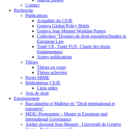
Contact
Recherche
Publications
Actualités du CEJE
Geneva Global Policy Briefs
Geneva Jean Monnet Working Papers
Collection "Dossiers de droit européen/Studies in
European Law
Traité UE, Traité FUE, Charte des droits
fondamentaux
Autres publications
Thèses
Thèses en cours
Thèses achevées
Projet MIME
Bibliothèque CEJE
Liens utiles
Avis de droit
Enseignement
Baccalauréat et Maîtrise en "Droit international et
européen"
MEIG Programme – Master in European and
International Governance
Atelier doctoral Jean Monnet - Université de Genève