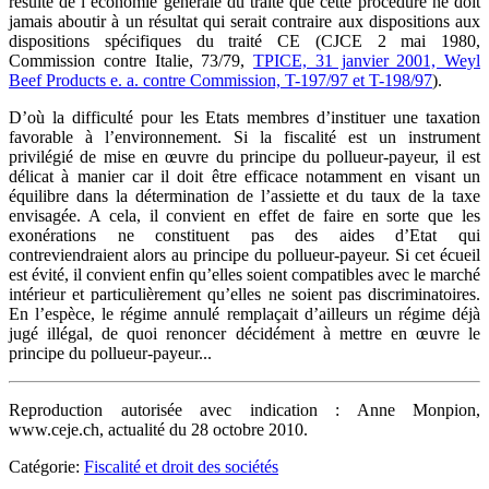
résulte de l’économie générale du traité que cette procédure ne doit
jamais aboutir à un résultat qui serait contraire aux dispositions aux
dispositions spécifiques du traité CE (CJCE 2 mai 1980,
Commission contre Italie, 73/79,
TPICE, 31 janvier 2001, Weyl
Beef Products e. a. contre Commission, T-197/97 et T-198/97
).
D’où la difficulté pour les Etats membres d’instituer une taxation
favorable à l’environnement. Si la fiscalité est un instrument
privilégié de mise en œuvre du principe du pollueur-payeur, il est
délicat à manier car il doit être efficace notamment en visant un
équilibre dans la détermination de l’assiette et du taux de la taxe
envisagée. A cela, il convient en effet de faire en sorte que les
exonérations ne constituent pas des aides d’Etat qui
contreviendraient alors au principe du pollueur-payeur. Si cet écueil
est évité, il convient enfin qu’elles soient compatibles avec le marché
intérieur et particulièrement qu’elles ne soient pas discriminatoires.
En l’espèce, le régime annulé remplaçait d’ailleurs un régime déjà
jugé illégal, de quoi renoncer décidément à mettre en œuvre le
principe du pollueur-payeur...
Reproduction autorisée avec indication : Anne Monpion,
www.ceje.ch, actualité du 28 octobre 2010.
Catégorie:
Fiscalité et droit des sociétés