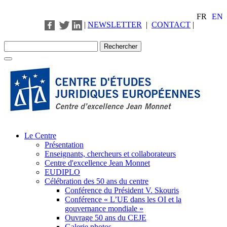
FR
EN
|
NEWSLETTER
|
CONTACT
|
Le Centre
Présentation
Enseignants, chercheurs et collaborateurs
Centre d'excellence Jean Monnet
EUDIPLO
Célébration des 50 ans du centre
Conférence du Président V. Skouris
Conférence « L’UE dans les OI et la
gouvernance mondiale »
Ouvrage 50 ans du CEJE
Galerie photos