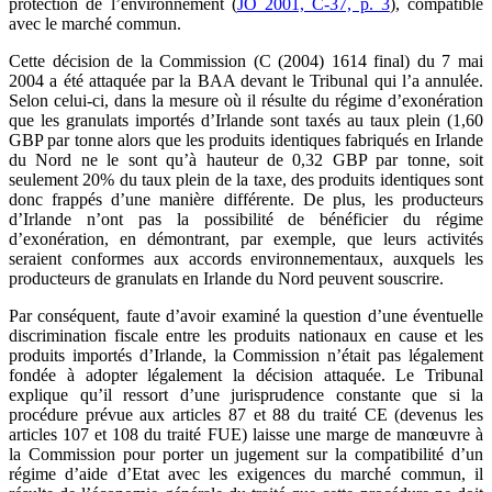
protection de l’environnement (
JO 2001, C-37, p. 3
), compatible
avec le marché commun.
Cette décision de la Commission (C (2004) 1614 final) du 7 mai
2004 a été attaquée par la BAA devant le Tribunal qui l’a annulée.
Selon celui-ci, dans la mesure où il résulte du régime d’exonération
que les granulats importés d’Irlande sont taxés au taux plein (1,60
GBP par tonne alors que les produits identiques fabriqués en Irlande
du Nord ne le sont qu’à hauteur de 0,32 GBP par tonne, soit
seulement 20% du taux plein de la taxe, des produits identiques sont
donc frappés d’une manière différente. De plus, les producteurs
d’Irlande n’ont pas la possibilité de bénéficier du régime
d’exonération, en démontrant, par exemple, que leurs activités
seraient conformes aux accords environnementaux, auxquels les
producteurs de granulats en Irlande du Nord peuvent souscrire.
Par conséquent, faute d’avoir examiné la question d’une éventuelle
discrimination fiscale entre les produits nationaux en cause et les
produits importés d’Irlande, la Commission n’était pas légalement
fondée à adopter légalement la décision attaquée. Le Tribunal
explique qu’il ressort d’une jurisprudence constante que si la
procédure prévue aux articles 87 et 88 du traité CE (devenus les
articles 107 et 108 du traité FUE) laisse une marge de manœuvre à
la Commission pour porter un jugement sur la compatibilité d’un
régime d’aide d’Etat avec les exigences du marché commun, il