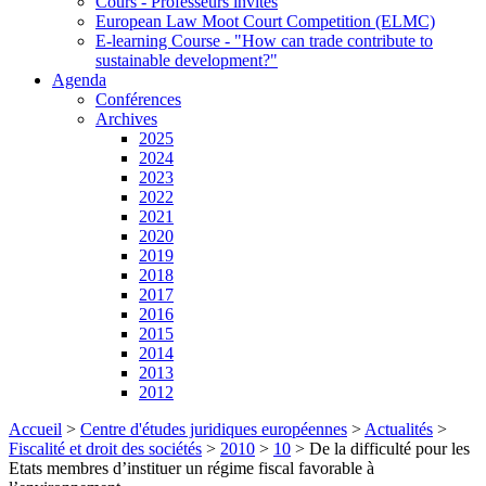
Cours - Professeurs invités
European Law Moot Court Competition (ELMC)
E-learning Course - "How can trade contribute to
sustainable development?"
Agenda
Conférences
Archives
2025
2024
2023
2022
2021
2020
2019
2018
2017
2016
2015
2014
2013
2012
Accueil
>
Centre d'études juridiques européennes
>
Actualités
>
Fiscalité et droit des sociétés
>
2010
>
10
>
De la difficulté pour les
Etats membres d’instituer un régime fiscal favorable à