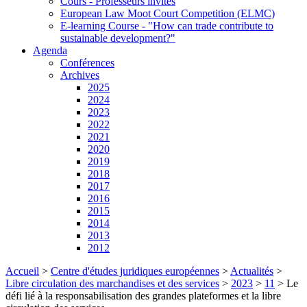
Cours - Professeurs invités
European Law Moot Court Competition (ELMC)
E-learning Course - "How can trade contribute to
sustainable development?"
Agenda
Conférences
Archives
2025
2024
2023
2022
2021
2020
2019
2018
2017
2016
2015
2014
2013
2012
Accueil
>
Centre d'études juridiques européennes
>
Actualités
>
Libre circulation des marchandises et des services
>
2023
>
11
>
Le
défi lié à la responsabilisation des grandes plateformes et la libre