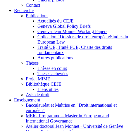
Contact
Recherche
Publications
Actualités du CEJE
Geneva Global Policy Briefs
Geneva Jean Monnet Working Papers
Collection "Dossiers de droit européen/Studies in
European Law
Traité UE, Traité FUE, Charte des droits
fondamentaux
Autres publications
Thèses
Thèses en cours
Thèses achevées
Projet MIME
Bibliothèque CEJE
Liens utiles
Avis de droit
Enseignement
Baccalauréat et Maîtrise en "Droit international et
européen"
MEIG Programme – Master in European and
International Governance
Atelier doctoral Jean Monnet - Université de Genève