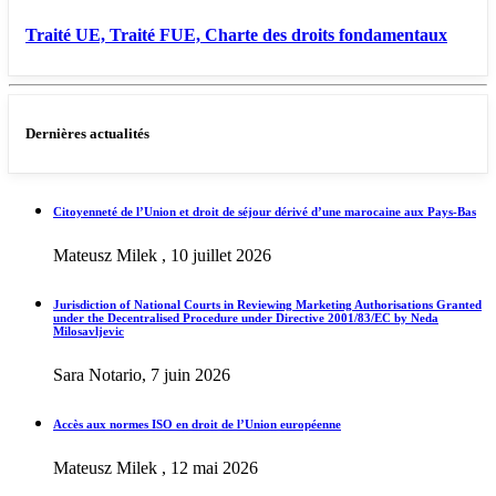
Traité UE, Traité FUE, Charte des droits fondamentaux
Dernières actualités
Citoyenneté de l’Union et droit de séjour dérivé d’une marocaine aux Pays-Bas
Mateusz Milek , 10 juillet 2026
Jurisdiction of National Courts in Reviewing Marketing Authorisations Granted
under the Decentralised Procedure under Directive 2001/83/EC by Neda
Milosavljevic
Sara Notario, 7 juin 2026
Accès aux normes ISO en droit de l’Union européenne
Mateusz Milek , 12 mai 2026