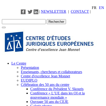
FR
EN
|
NEWSLETTER
|
CONTACT
|
Le Centre
Présentation
Enseignants, chercheurs et collaborateurs
Centre d'excellence Jean Monnet
EUDIPLO
Célébration des 50 ans du centre
Conférence du Président V. Skouris
Conférence « L’UE dans les OI et la
gouvernance mondiale »
Ouvrage 50 ans du CEJE
Galerie photos