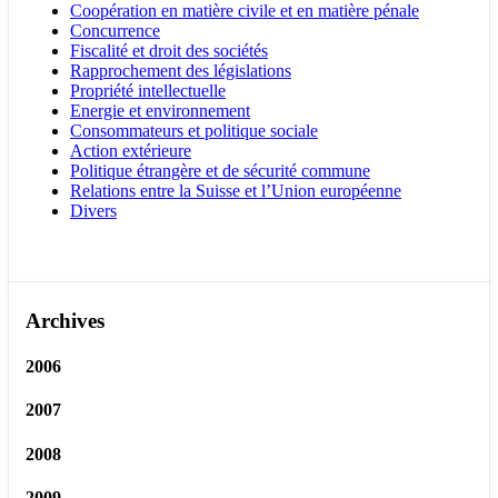
Coopération en matière civile et en matière pénale
Concurrence
Fiscalité et droit des sociétés
Rapprochement des législations
Propriété intellectuelle
Energie et environnement
Consommateurs et politique sociale
Action extérieure
Politique étrangère et de sécurité commune
Relations entre la Suisse et l’Union européenne
Divers
Archives
2006
2007
2008
2009