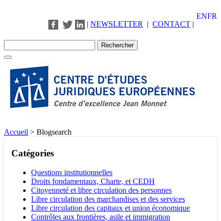
EN
FR
|
NEWSLETTER
|
CONTACT
|
Accueil
>
Blogsearch
Catégories
Questions institutionnelles
Droits fondamentaux, Charte, et CEDH
Citoyenneté et libre circulation des personnes
Libre circulation des marchandises et des services
Libre circulation des capitaux et union économique
Contrôles aux frontières, asile et immigration