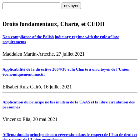
Droits fondamentaux, Charte, et CEDH
Non-compliance of the Polish judiciary regime with the rule of law
requirements
Maddalen Martin-Arteche, 27 juillet 2021
Applicabilité de la directive 2004/38 et la Charte à un citoyen de l’Union
économiquement inactif
Elisabet Ruiz Cairó, 16 juillet 2021
Application du principe ne bis in idem de la CAAS et la libre circulation des
personnes
Vincenzo Elia, 20 mai 2021
Affirmation du principe de non-régression dans le respect de l’état de droit et
des valeurs de l’Union européenne