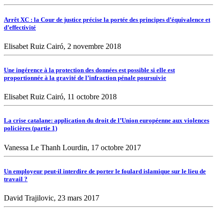
Arrêt XC : la Cour de justice précise la portée des principes d’équivalence et
d’effectivité
Elisabet Ruiz Cairó, 2 novembre 2018
Une ingérence à la protection des données est possible si elle est
proportionnée à la gravité de l’infraction pénale poursuivie
Elisabet Ruiz Cairó, 11 octobre 2018
La crise catalane: application du droit de l’Union européenne aux violences
policières (partie 1)
Vanessa Le Thanh Lourdin, 17 octobre 2017
Un employeur peut-il interdire de porter le foulard islamique sur le lieu de
travail ?
David Trajilovic, 23 mars 2017