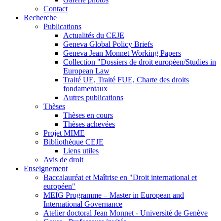
Contact
Recherche
Publications
Actualités du CEJE
Geneva Global Policy Briefs
Geneva Jean Monnet Working Papers
Collection "Dossiers de droit européen/Studies in
European Law
Traité UE, Traité FUE, Charte des droits
fondamentaux
Autres publications
Thèses
Thèses en cours
Thèses achevées
Projet MIME
Bibliothèque CEJE
Liens utiles
Avis de droit
Enseignement
Baccalauréat et Maîtrise en "Droit international et
européen"
MEIG Programme – Master in European and
International Governance
Atelier doctoral Jean Monnet - Université de Genève