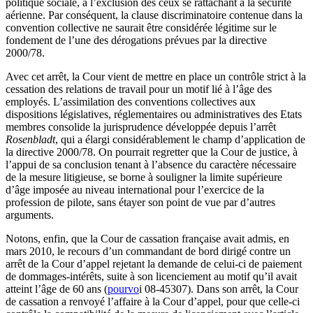
politique sociale, à l’exclusion des ceux se rattachant à la sécurité
aérienne. Par conséquent, la clause discriminatoire contenue dans la
convention collective ne saurait être considérée légitime sur le
fondement de l’une des dérogations prévues par la directive
2000/78.
Avec cet arrêt, la Cour vient de mettre en place un contrôle strict à la
cessation des relations de travail pour un motif lié à l’âge des
employés. L’assimilation des conventions collectives aux
dispositions législatives, réglementaires ou administratives des Etats
membres consolide la jurisprudence développée depuis l’arrêt
Rosenbladt
, qui a élargi considérablement le champ d’application de
la directive 2000/78. On pourrait regretter que la Cour de justice, à
l’appui de sa conclusion tenant à l’absence du caractère nécessaire
de la mesure litigieuse, se borne à souligner la limite supérieure
d’âge imposée au niveau international pour l’exercice de la
profession de pilote, sans étayer son point de vue par d’autres
arguments.
Notons, enfin, que la Cour de cassation française avait admis, en
mars 2010, le recours d’un commandant de bord dirigé contre un
arrêt de la Cour d’appel rejetant la demande de celui-ci de paiement
de dommages-intérêts, suite à son licenciement au motif qu’il avait
atteint l’âge de 60 ans (
pourvo
i 08-45307). Dans son arrêt, la Cour
de cassation a renvoyé l’affaire à la Cour d’appel, pour que celle-ci