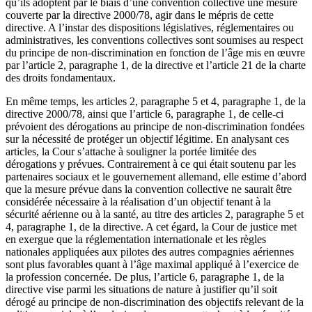
qu’ils adoptent par le biais d’une convention collective une mesure
couverte par la directive 2000/78, agir dans le mépris de cette
directive. A l’instar des dispositions législatives, réglementaires ou
administratives, les conventions collectives sont soumises au respect
du principe de non-discrimination en fonction de l’âge mis en œuvre
par l’article 2, paragraphe 1, de la directive et l’article 21 de la charte
des droits fondamentaux.
En même temps, les articles 2, paragraphe 5 et 4, paragraphe 1, de la
directive 2000/78, ainsi que l’article 6, paragraphe 1, de celle-ci
prévoient des dérogations au principe de non-discrimination fondées
sur la nécessité de protéger un objectif légitime. En analysant ces
articles, la Cour s’attache à souligner la portée limitée des
dérogations y prévues. Contrairement à ce qui était soutenu par les
partenaires sociaux et le gouvernement allemand, elle estime d’abord
que la mesure prévue dans la convention collective ne saurait être
considérée nécessaire à la réalisation d’un objectif tenant à la
sécurité aérienne ou à la santé, au titre des articles 2, paragraphe 5 et
4, paragraphe 1, de la directive. A cet égard, la Cour de justice met
en exergue que la réglementation internationale et les règles
nationales appliquées aux pilotes des autres compagnies aériennes
sont plus favorables quant à l’âge maximal appliqué à l’exercice de
la profession concernée. De plus, l’article 6, paragraphe 1, de la
directive vise parmi les situations de nature à justifier qu’il soit
dérogé au principe de non-discrimination des objectifs relevant de la