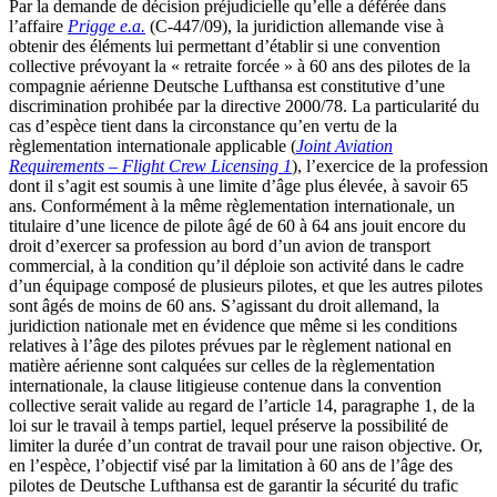
Par la demande de décision préjudicielle qu’elle a déférée dans
l’affaire
Prigge e.a.
(C-447/09), la juridiction allemande vise à
obtenir des éléments lui permettant d’établir si une convention
collective prévoyant la « retraite forcée » à 60 ans des pilotes de la
compagnie aérienne Deutsche Lufthansa est constitutive d’une
discrimination prohibée par la directive 2000/78. La particularité du
cas d’espèce tient dans la circonstance qu’en vertu de la
règlementation internationale applicable (
Joint Aviation
Requirements – Flight Crew Licensing 1
), l’exercice de la profession
dont il s’agit est soumis à une limite d’âge plus élevée, à savoir 65
ans. Conformément à la même règlementation internationale, un
titulaire d’une licence de pilote âgé de 60 à 64 ans jouit encore du
droit d’exercer sa profession au bord d’un avion de transport
commercial, à la condition qu’il déploie son activité dans le cadre
d’un équipage composé de plusieurs pilotes, et que les autres pilotes
sont âgés de moins de 60 ans. S’agissant du droit allemand, la
juridiction nationale met en évidence que même si les conditions
relatives à l’âge des pilotes prévues par le règlement national en
matière aérienne sont calquées sur celles de la règlementation
internationale, la clause litigieuse contenue dans la convention
collective serait valide au regard de l’article 14, paragraphe 1, de la
loi sur le travail à temps partiel, lequel préserve la possibilité de
limiter la durée d’un contrat de travail pour une raison objective. Or,
en l’espèce, l’objectif visé par la limitation à 60 ans de l’âge des
pilotes de Deutsche Lufthansa est de garantir la sécurité du trafic