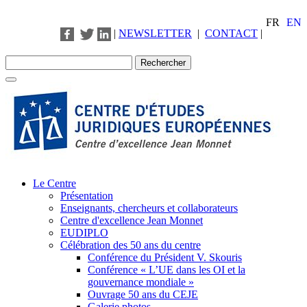
FR
EN
|
NEWSLETTER
|
CONTACT
|
Le Centre
Présentation
Enseignants, chercheurs et collaborateurs
Centre d'excellence Jean Monnet
EUDIPLO
Célébration des 50 ans du centre
Conférence du Président V. Skouris
Conférence « L’UE dans les OI et la
gouvernance mondiale »
Ouvrage 50 ans du CEJE
Galerie photos