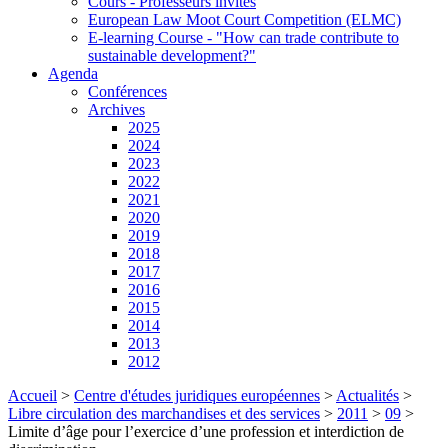
Cours - Professeurs invités
European Law Moot Court Competition (ELMC)
E-learning Course - "How can trade contribute to
sustainable development?"
Agenda
Conférences
Archives
2025
2024
2023
2022
2021
2020
2019
2018
2017
2016
2015
2014
2013
2012
Accueil
>
Centre d'études juridiques européennes
>
Actualités
>
Libre circulation des marchandises et des services
>
2011
>
09
>
Limite d’âge pour l’exercice d’une profession et interdiction de