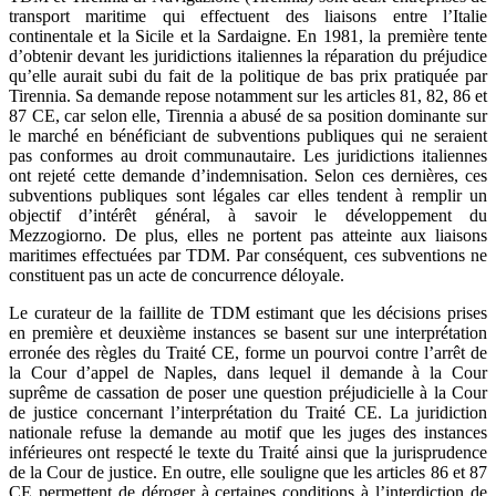
transport maritime qui effectuent des liaisons entre l’Italie
continentale et la Sicile et la Sardaigne. En 1981, la première tente
d’obtenir devant les juridictions italiennes la réparation du préjudice
qu’elle aurait subi du fait de la politique de bas prix pratiquée par
Tirennia. Sa demande repose notamment sur les articles 81, 82, 86 et
87 CE, car selon elle, Tirennia a abusé de sa position dominante sur
le marché en bénéficiant de subventions publiques qui ne seraient
pas conformes au droit communautaire. Les juridictions italiennes
ont rejeté cette demande d’indemnisation. Selon ces dernières, ces
subventions publiques sont légales car elles tendent à remplir un
objectif d’intérêt général, à savoir le développement du
Mezzogiorno. De plus, elles ne portent pas atteinte aux liaisons
maritimes effectuées par TDM. Par conséquent, ces subventions ne
constituent pas un acte de concurrence déloyale.
Le curateur de la faillite de TDM estimant que les décisions prises
en première et deuxième instances se basent sur une interprétation
erronée des règles du Traité CE, forme un pourvoi contre l’arrêt de
la Cour d’appel de Naples, dans lequel il demande à la Cour
suprême de cassation de poser une question préjudicielle à la Cour
de justice concernant l’interprétation du Traité CE. La juridiction
nationale refuse la demande au motif que les juges des instances
inférieures ont respecté le texte du Traité ainsi que la jurisprudence
de la Cour de justice. En outre, elle souligne que les articles 86 et 87
CE permettent de déroger à certaines conditions à l’interdiction de