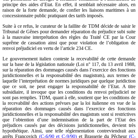
principe des aides d’Etat. En effet, il semblait nécessaire alors, en
raison de la forte demande, de confier les liaisons maritimes à un
concessionnaire public pratiquant des tarifs imposés.
Suite à ce refus, le curateur de la faillite de TDM décide de saisir le
Tribunal de Gênes pour demander réparation du préjudice subi suite
à la mauvaise interprétation des règles du Traité CE par la Cour
suprême de cassation ainsi que pour violation de l’obligation de
renvoi préjudiciel en vertu de l’article 234 CE.
Le gouvernement italien conteste la recevabilité de cette demande
sur la base de la législation nationale (Loi n° 117, du 13 avril 1988,
sur la réparation des dommages causés dans l’exercice des fonctions
juridictionnelles et la responsabilité des magistrats), aux termes de
laquelle l’interprétation de normes juridiques par quelque juridiction
que ce soit, ne peut engager la responsabilité de l’Etat. A titre
subsidiaire, il invoque que les conditions du renvoi préjudiciel ne
sont pas remplies. TDM, quant à elle, soutient que les conditions de
la recevabilité des actions prévues par la loi italienne en vue de la
réparation des dommages causés dans l’exercice des fonctions
juridictionnelles et la responsabilité des magistrats sont si restrictives
que l’obtention d’une indemnisation de la part de l’Etat des
préjudices causés par des décisions juridictionnelles, devient très
hypothétique. Ainsi, une telle réglementation contreviendrait aux
arrêts Francovich
(C-6/90 et C-9/90)
et Brasserie du Pêcheur
(C-