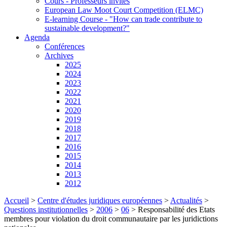
Cours - Professeurs invités
European Law Moot Court Competition (ELMC)
E-learning Course - "How can trade contribute to
sustainable development?"
Agenda
Conférences
Archives
2025
2024
2023
2022
2021
2020
2019
2018
2017
2016
2015
2014
2013
2012
Accueil
>
Centre d'études juridiques européennes
>
Actualités
>
Questions institutionnelles
>
2006
>
06
>
Responsabilité des Etats
membres pour violation du droit communautaire par les juridictions