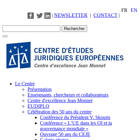
FR
EN
|
NEWSLETTER
|
CONTACT
|
Le Centre
Présentation
Enseignants, chercheurs et collaborateurs
Centre d'excellence Jean Monnet
EUDIPLO
Célébration des 50 ans du centre
Conférence du Président V. Skouris
Conférence « L’UE dans les OI et la
gouvernance mondiale »
Ouvrage 50 ans du CEJE
Galerie photos