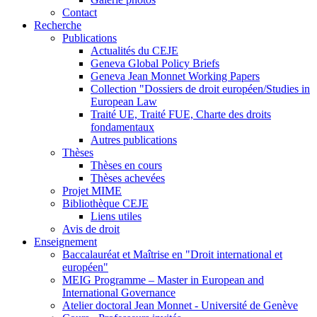
Contact
Recherche
Publications
Actualités du CEJE
Geneva Global Policy Briefs
Geneva Jean Monnet Working Papers
Collection "Dossiers de droit européen/Studies in
European Law
Traité UE, Traité FUE, Charte des droits
fondamentaux
Autres publications
Thèses
Thèses en cours
Thèses achevées
Projet MIME
Bibliothèque CEJE
Liens utiles
Avis de droit
Enseignement
Baccalauréat et Maîtrise en "Droit international et
européen"
MEIG Programme – Master in European and
International Governance
Atelier doctoral Jean Monnet - Université de Genève