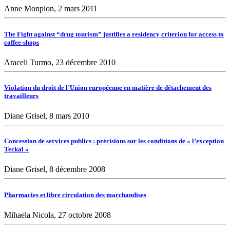
Anne Monpion, 2 mars 2011
The Fight against “drug tourism” justifies a residency criterion for access to
coffee-shops
Araceli Turmo, 23 décembre 2010
Violation du droit de l’Union européenne en matière de détachement des
travailleurs
Diane Grisel, 8 mars 2010
Concession de services publics : précisions sur les conditions de « l’exception
Teckal »
Diane Grisel, 8 décembre 2008
Pharmacies et libre circulation des marchandises
Mihaela Nicola, 27 octobre 2008