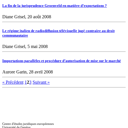
La fin de la jurisprudence Groenveld en matière d’exportations ?
Diane Grisel, 20 août 2008
Le régime italien de radiodiffusion télévisuelle jugé contraire au droit
communautaire
Diane Grisel, 5 mai 2008
Importations parallèles et procédure d’autorisation de mise sur le marché
Aurore Garin, 28 avril 2008
« Précédent
1
2
3
Suivant »
Centre d'études juridiques européennes
Université de Genève