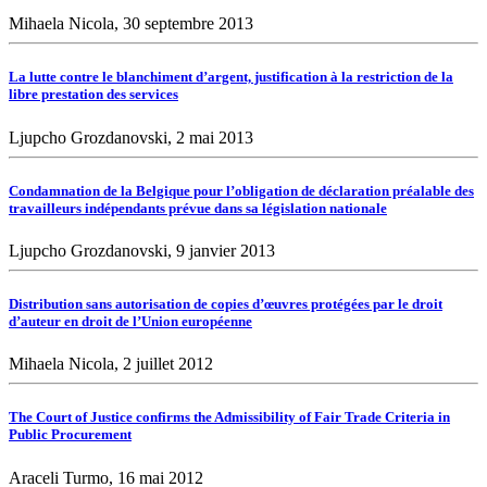
Mihaela Nicola, 30 septembre 2013
La lutte contre le blanchiment d’argent, justification à la restriction de la
libre prestation des services
Ljupcho Grozdanovski, 2 mai 2013
Condamnation de la Belgique pour l’obligation de déclaration préalable des
travailleurs indépendants prévue dans sa législation nationale
Ljupcho Grozdanovski, 9 janvier 2013
Distribution sans autorisation de copies d’œuvres protégées par le droit
d’auteur en droit de l’Union européenne
Mihaela Nicola, 2 juillet 2012
The Court of Justice confirms the Admissibility of Fair Trade Criteria in
Public Procurement
Araceli Turmo, 16 mai 2012