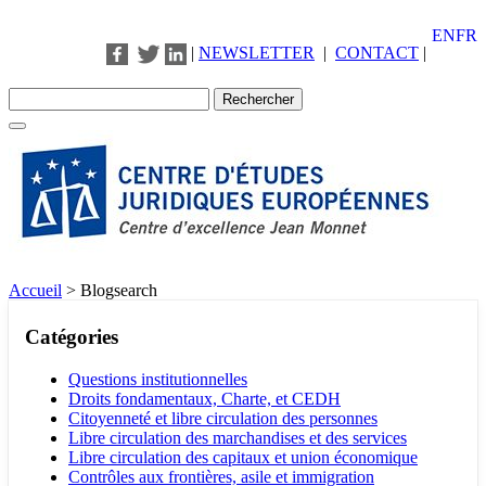
EN
FR
|
NEWSLETTER
|
CONTACT
|
Accueil
>
Blogsearch
Catégories
Questions institutionnelles
Droits fondamentaux, Charte, et CEDH
Citoyenneté et libre circulation des personnes
Libre circulation des marchandises et des services
Libre circulation des capitaux et union économique
Contrôles aux frontières, asile et immigration