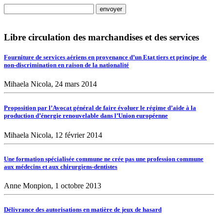
Libre circulation des marchandises et des services
Fourniture de services aériens en provenance d’un Etat tiers et principe de
non-discrimination en raison de la nationalité
Mihaela Nicola, 24 mars 2014
Proposition par l’Avocat général de faire évoluer le régime d’aide à la
production d’énergie renouvelable dans l’Union européenne
Mihaela Nicola, 12 février 2014
Une formation spécialisée commune ne crée pas une profession commune
aux médecins et aux chirurgiens-dentistes
Anne Monpion, 1 octobre 2013
Délivrance des autorisations en matière de jeux de hasard