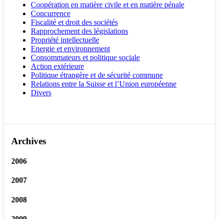
Coopération en matière civile et en matière pénale
Concurrence
Fiscalité et droit des sociétés
Rapprochement des législations
Propriété intellectuelle
Energie et environnement
Consommateurs et politique sociale
Action extérieure
Politique étrangère et de sécurité commune
Relations entre la Suisse et l’Union européenne
Divers
Archives
2006
2007
2008
2009