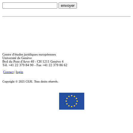
Centre d'études juridiques européennes
Université de Genève
Bvd du Pont d'Arve 40 - CH 1211 Genève 4
Tél. +41 22 379 84 90 - Fax +41 22 379 86 62
Contact
|
login
Copyright © 2025 CEJE. Tous droits réservés.
Le soutien de la Commission européenne à la production de cette publication ne constitue pas une
approbation du contenu, qui reflète uniquement le point de vue des auteurs, et la Commission ne peut pas