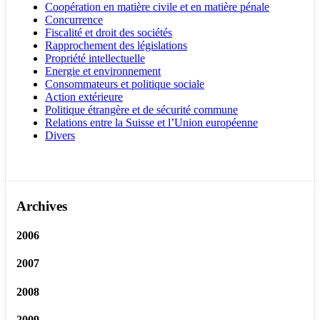
Coopération en matière civile et en matière pénale
Concurrence
Fiscalité et droit des sociétés
Rapprochement des législations
Propriété intellectuelle
Energie et environnement
Consommateurs et politique sociale
Action extérieure
Politique étrangère et de sécurité commune
Relations entre la Suisse et l’Union européenne
Divers
Archives
2006
2007
2008
2009