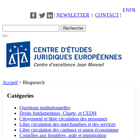
EN
FR
|
NEWSLETTER
|
CONTACT
|
Accueil
>
Blogsearch
Catégories
Questions institutionnelles
Droits fondamentaux, Charte, et CEDH
Citoyenneté et libre circulation des personnes
Libre circulation des marchandises et des services
Libre circulation des capitaux et union économique
Contrôles aux frontières, asile et immigration