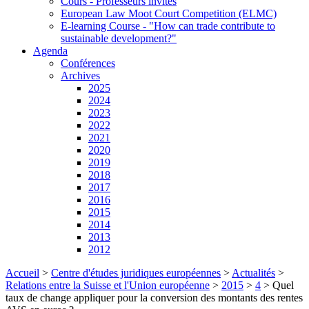
Cours - Professeurs invités
European Law Moot Court Competition (ELMC)
E-learning Course - "How can trade contribute to
sustainable development?"
Agenda
Conférences
Archives
2025
2024
2023
2022
2021
2020
2019
2018
2017
2016
2015
2014
2013
2012
Accueil
>
Centre d'études juridiques européennes
>
Actualités
>
Relations entre la Suisse et l'Union européenne
>
2015
>
4
>
Quel
taux de change appliquer pour la conversion des montants des rentes