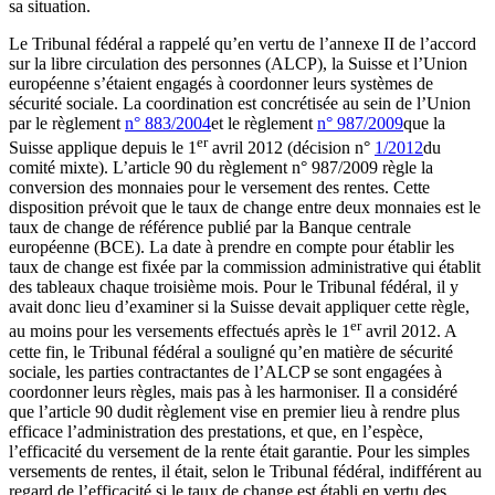
sa situation.
Le Tribunal fédéral a rappelé qu’en vertu de l’annexe II de l’accord
sur la libre circulation des personnes (ALCP), la Suisse et l’Union
européenne s’étaient engagés à coordonner leurs systèmes de
sécurité sociale. La coordination est concrétisée au sein de l’Union
par le règlement
n° 883/2004
et le règlement
n° 987/2009
que la
er
Suisse applique depuis le 1
avril 2012 (décision n°
1/2012
du
comité mixte). L’article 90 du règlement n° 987/2009 règle la
conversion des monnaies pour le versement des rentes. Cette
disposition prévoit que le taux de change entre deux monnaies est le
taux de change de référence publié par la Banque centrale
européenne (BCE). La date à prendre en compte pour établir les
taux de change est fixée par la commission administrative qui établit
des tableaux chaque troisième mois. Pour le Tribunal fédéral, il y
avait donc lieu d’examiner si la Suisse devait appliquer cette règle,
er
au moins pour les versements effectués après le 1
avril 2012. A
cette fin, le Tribunal fédéral a souligné qu’en matière de sécurité
sociale, les parties contractantes de l’ALCP se sont engagées à
coordonner leurs règles, mais pas à les harmoniser. Il a considéré
que l’article 90 dudit règlement vise en premier lieu à rendre plus
efficace l’administration des prestations, et que, en l’espèce,
l’efficacité du versement de la rente était garantie. Pour les simples
versements de rentes, il était, selon le Tribunal fédéral, indifférent au
regard de l’efficacité si le taux de change est établi en vertu des