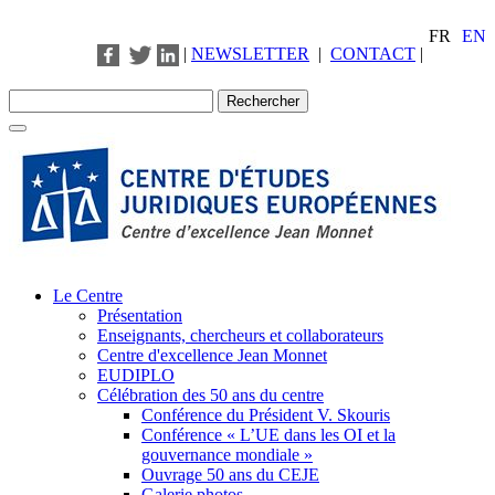
FR
EN
|
NEWSLETTER
|
CONTACT
|
Le Centre
Présentation
Enseignants, chercheurs et collaborateurs
Centre d'excellence Jean Monnet
EUDIPLO
Célébration des 50 ans du centre
Conférence du Président V. Skouris
Conférence « L’UE dans les OI et la
gouvernance mondiale »
Ouvrage 50 ans du CEJE
Galerie photos