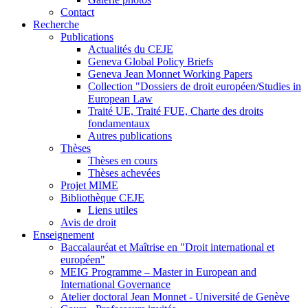
Contact
Recherche
Publications
Actualités du CEJE
Geneva Global Policy Briefs
Geneva Jean Monnet Working Papers
Collection "Dossiers de droit européen/Studies in
European Law
Traité UE, Traité FUE, Charte des droits
fondamentaux
Autres publications
Thèses
Thèses en cours
Thèses achevées
Projet MIME
Bibliothèque CEJE
Liens utiles
Avis de droit
Enseignement
Baccalauréat et Maîtrise en "Droit international et
européen"
MEIG Programme – Master in European and
International Governance
Atelier doctoral Jean Monnet - Université de Genève