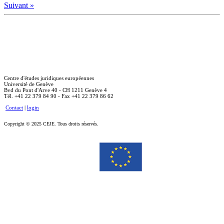
Suivant »
Centre d'études juridiques européennes
Université de Genève
Bvd du Pont d'Arve 40 - CH 1211 Genève 4
Tél. +41 22 379 84 90 - Fax +41 22 379 86 62
Contact
|
login
Copyright © 2025 CEJE. Tous droits réservés.
Le soutien de la Commission européenne à la production de cette publication ne constitue pas une
approbation du contenu, qui reflète uniquement le point de vue des auteurs, et la Commission ne peut pas
être tenue responsable de toute utilisation qui pourrait être faite des informations qu’elle contient.