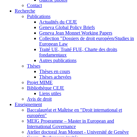
Contact
Recherche
Publications
Actualités du CEJE
Geneva Global Policy Briefs
Geneva Jean Monnet Working Papers
Collection "Dossiers de droit européen/Studies in
European Law
Traité UE, Traité FUE, Charte des droits
fondamentaux
Autres publications
Thèses
Thèses en cours
Thèses achevées
Projet MIME
Bibliothèque CEJE
Liens utiles
Avis de droit
Enseignement
Baccalauréat et Maîtrise en "Droit international et
européen"
MEIG Programme – Master in European and
International Governance
Atelier doctoral Jean Monnet - Université de Genève