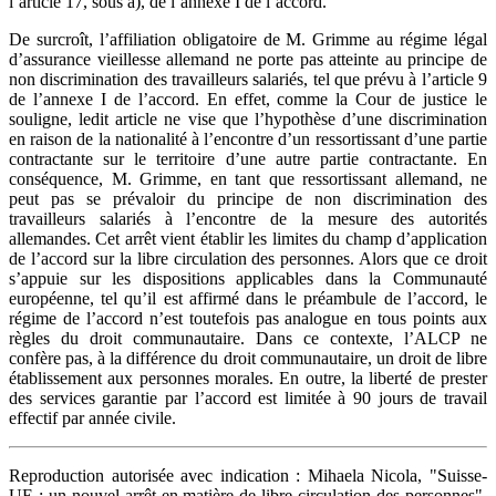
l’article 17, sous a), de l’annexe I de l’accord.
De surcroît, l’affiliation obligatoire de M. Grimme au régime légal
d’assurance vieillesse allemand ne porte pas atteinte au principe de
non discrimination des travailleurs salariés, tel que prévu à l’article 9
de l’annexe I de l’accord. En effet, comme la Cour de justice le
souligne, ledit article ne vise que l’hypothèse d’une discrimination
en raison de la nationalité à l’encontre d’un ressortissant d’une partie
contractante sur le territoire d’une autre partie contractante. En
conséquence, M. Grimme, en tant que ressortissant allemand, ne
peut pas se prévaloir du principe de non discrimination des
travailleurs salariés à l’encontre de la mesure des autorités
allemandes. Cet arrêt vient établir les limites du champ d’application
de l’accord sur la libre circulation des personnes. Alors que ce droit
s’appuie sur les dispositions applicables dans la Communauté
européenne, tel qu’il est affirmé dans le préambule de l’accord, le
régime de l’accord n’est toutefois pas analogue en tous points aux
règles du droit communautaire. Dans ce contexte, l’ALCP ne
confère pas, à la différence du droit communautaire, un droit de libre
établissement aux personnes morales. En outre, la liberté de prester
des services garantie par l’accord est limitée à 90 jours de travail
effectif par année civile.
Reproduction autorisée avec indication : Mihaela Nicola, "Suisse-
UE : un nouvel arrêt en matière de libre circulation des personnes",