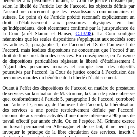
bénéficier aux personnes morales, la Cour de justice constate que,
selon le libellé de l’article 1er de l’accord, les objectifs définis par
l’accord ne concernent que les ressortissants communautaires et
suisses. Le point a) de l’article précité reconnaît explicitement un
droit d’établissement aux personnes physiques en tant
qu’indépendants, droit récemment confirmé par la jurisprudence de
la Cour (arrêt Stamm et Hauser,
C-13/08
). La Cour souligne
néanmoins que les seules dispositions s’appliquant aux sociétés sont
les articles 5, paragraphe 1, de l’accord et 18 de l’annexe I de
l’accord, mais lesdites dispositions ne concernent que l’octroi d’un
droit de libre prestation des services. En conséquence, en l’absence
de dispositions particulières régissant la liberté d’établissement à
l’égard des personnes morales et compte tenu des objectifs
poursuivis par l’accord, la Cour de justice conclu à l’exclusion des
personnes morales du bénéfice de la liberté d’établissement.
Quant à l’effet des dispositions de l’accord en matière de prestation
de services sur la situation de M. Grimme, la Cour de justice observe
que, conformément à l’article 5, paragraphe 1 de l’accord, corroboré
par l’article 17, sous a), de l’annexe I de l’accord, la libéralisation
des services a une portée restrictivement définie par l’accord,
circonscrite aux seules activités d’une durée inférieure à 90 jours de
travail effectif par année civile. Or, en l’espèce, M. Grimme exerce
un travail permanent en Allemagne et de ce fait, il ne peut pas
invoquer le principe de la libre circulation des services, inscrit à