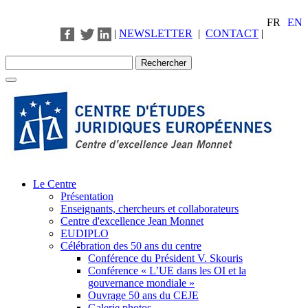
FR
EN
|
NEWSLETTER
|
CONTACT
|
Le Centre
Présentation
Enseignants, chercheurs et collaborateurs
Centre d'excellence Jean Monnet
EUDIPLO
Célébration des 50 ans du centre
Conférence du Président V. Skouris
Conférence « L’UE dans les OI et la
gouvernance mondiale »
Ouvrage 50 ans du CEJE
Galerie photos