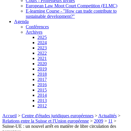
Cours - Professeurs invités
European Law Moot Court Competition (ELMC)
E-learning Course - "How can trade contribute to
sustainable development?"
Agenda
Conférences
Archives
2025
2024
2023
2022
2021
2020
2019
2018
2017
2016
2015
2014
2013
2012
Accueil
>
Centre d'études juridiques européennes
>
Actualités
>
Relations entre la Suisse et l'Union européenne
>
2009
>
11
>
Suisse-UE : un nouvel arrêt en matière de libre circulation des