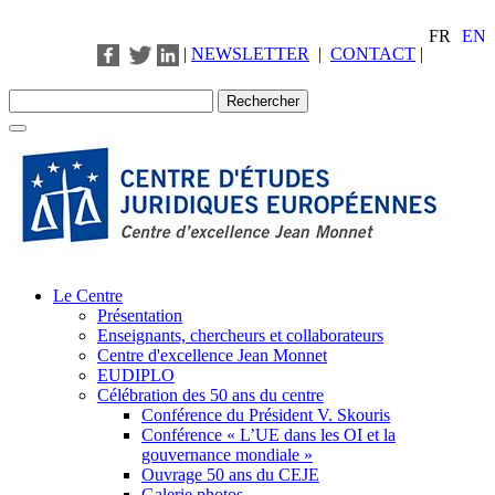
FR
EN
|
NEWSLETTER
|
CONTACT
|
Le Centre
Présentation
Enseignants, chercheurs et collaborateurs
Centre d'excellence Jean Monnet
EUDIPLO
Célébration des 50 ans du centre
Conférence du Président V. Skouris
Conférence « L’UE dans les OI et la
gouvernance mondiale »
Ouvrage 50 ans du CEJE
Galerie photos