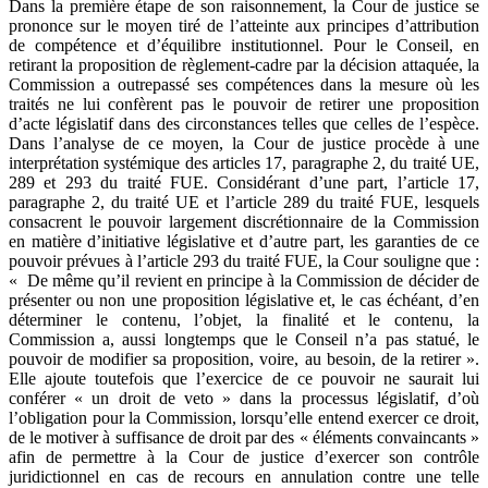
Dans la première étape de son raisonnement, la Cour de justice se
prononce sur le moyen tiré de l’atteinte aux principes d’attribution
de compétence et d’équilibre institutionnel. Pour le Conseil, en
retirant la proposition de règlement-cadre par la décision attaquée, la
Commission a outrepassé ses compétences dans la mesure où les
traités ne lui confèrent pas le pouvoir de retirer une proposition
d’acte législatif dans des circonstances telles que celles de l’espèce.
Dans l’analyse de ce moyen, la Cour de justice procède à une
interprétation systémique des articles 17, paragraphe 2, du traité UE,
289 et 293 du traité FUE. Considérant d’une part, l’article 17,
paragraphe 2, du traité UE et l’article 289 du traité FUE, lesquels
consacrent le pouvoir largement discrétionnaire de la Commission
en matière d’initiative législative et d’autre part, les garanties de ce
pouvoir prévues à l’article 293 du traité FUE, la Cour souligne que :
« De même qu’il revient en principe à la Commission de décider de
présenter ou non une proposition législative et, le cas échéant, d’en
déterminer le contenu, l’objet, la finalité et le contenu, la
Commission a, aussi longtemps que le Conseil n’a pas statué, le
pouvoir de modifier sa proposition, voire, au besoin, de la retirer ».
Elle ajoute toutefois que l’exercice de ce pouvoir ne saurait lui
conférer « un droit de veto » dans la processus législatif, d’où
l’obligation pour la Commission, lorsqu’elle entend exercer ce droit,
de le motiver à suffisance de droit par des « éléments convaincants »
afin de permettre à la Cour de justice d’exercer son contrôle
juridictionnel en cas de recours en annulation contre une telle