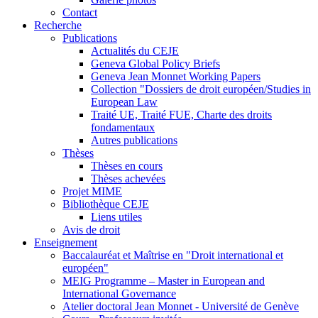
Contact
Recherche
Publications
Actualités du CEJE
Geneva Global Policy Briefs
Geneva Jean Monnet Working Papers
Collection "Dossiers de droit européen/Studies in
European Law
Traité UE, Traité FUE, Charte des droits
fondamentaux
Autres publications
Thèses
Thèses en cours
Thèses achevées
Projet MIME
Bibliothèque CEJE
Liens utiles
Avis de droit
Enseignement
Baccalauréat et Maîtrise en "Droit international et
européen"
MEIG Programme – Master in European and
International Governance
Atelier doctoral Jean Monnet - Université de Genève