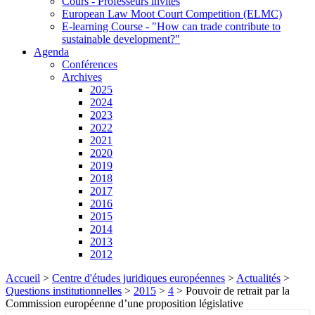
Cours - Professeurs invités
European Law Moot Court Competition (ELMC)
E-learning Course - "How can trade contribute to
sustainable development?"
Agenda
Conférences
Archives
2025
2024
2023
2022
2021
2020
2019
2018
2017
2016
2015
2014
2013
2012
Accueil
>
Centre d'études juridiques européennes
>
Actualités
>
Questions institutionnelles
>
2015
>
4
>
Pouvoir de retrait par la
Commission européenne d’une proposition législative