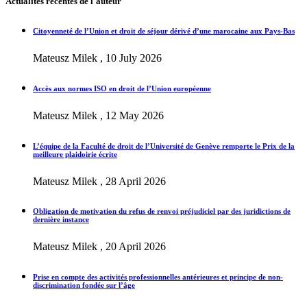
Actualités récentes de l'auteur
Citoyenneté de l’Union et droit de séjour dérivé d’une marocaine aux Pays-Bas
Mateusz Milek , 10 July 2026
Accès aux normes ISO en droit de l’Union européenne
Mateusz Milek , 12 May 2026
L’équipe de la Faculté de droit de l’Université de Genève remporte le Prix de la
meilleure plaidoirie écrite
Mateusz Milek , 28 April 2026
Obligation de motivation du refus de renvoi préjudiciel par des juridictions de
dernière instance
Mateusz Milek , 20 April 2026
Prise en compte des activités professionnelles antérieures et principe de non-
discrimination fondée sur l’âge