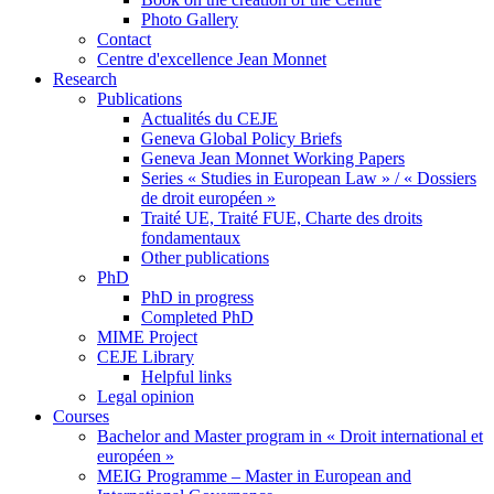
Photo Gallery
Contact
Centre d'excellence Jean Monnet
Research
Publications
Actualités du CEJE
Geneva Global Policy Briefs
Geneva Jean Monnet Working Papers
Series « Studies in European Law » / « Dossiers
de droit européen »
Traité UE, Traité FUE, Charte des droits
fondamentaux
Other publications
PhD
PhD in progress
Completed PhD
MIME Project
CEJE Library
Helpful links
Legal opinion
Courses
Bachelor and Master program in « Droit international et
européen »
MEIG Programme – Master in European and