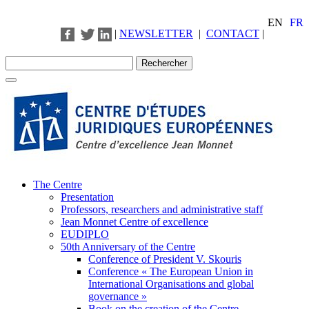
EN
FR
|
NEWSLETTER
|
CONTACT
|
The Centre
Presentation
Professors, researchers and administrative staff
Jean Monnet Centre of excellence
EUDIPLO
50th Anniversary of the Centre
Conference of President V. Skouris
Conference « The European Union in
International Organisations and global
governance »
Book on the creation of the Centre