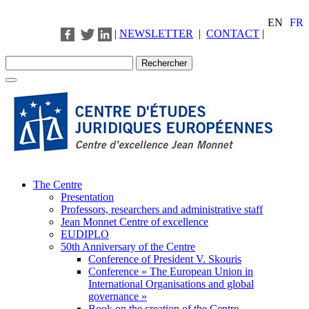
EN
FR
|
NEWSLETTER
|
CONTACT
|
The Centre
Presentation
Professors, researchers and administrative staff
Jean Monnet Centre of excellence
EUDIPLO
50th Anniversary of the Centre
Conference of President V. Skouris
Conference « The European Union in
International Organisations and global
governance »
Book on the creation of the Centre