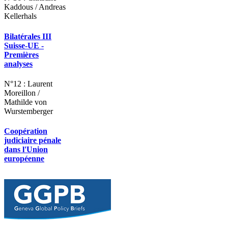
Kaddous / Andreas
Kellerhals
Bilatérales III
Suisse-UE -
Premières
analyses
N°12 : Laurent
Moreillon /
Mathilde von
Wurstemberger
Coopération
judiciaire pénale
dans l'Union
européenne