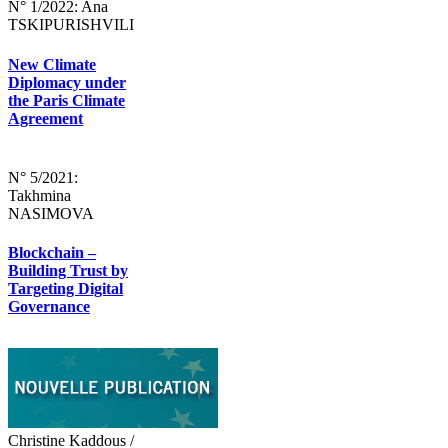
N° 1/2022: Ana
TSKIPURISHVILI
New Climate
Diplomacy under
the Paris Climate
Agreement
N° 5/2021:
Takhmina
NASIMOVA
Blockchain –
Building Trust by
Targeting Digital
Governance
Christine Kaddous /