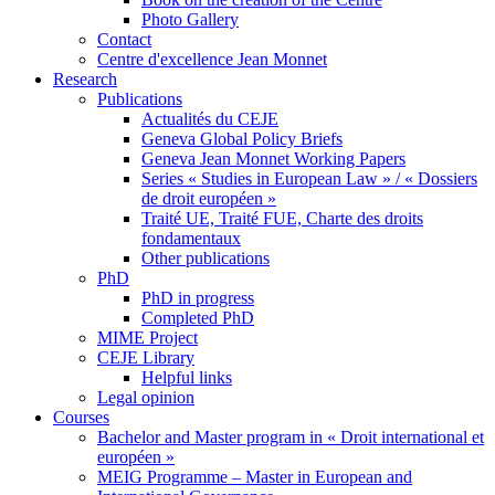
Photo Gallery
Contact
Centre d'excellence Jean Monnet
Research
Publications
Actualités du CEJE
Geneva Global Policy Briefs
Geneva Jean Monnet Working Papers
Series « Studies in European Law » / « Dossiers
de droit européen »
Traité UE, Traité FUE, Charte des droits
fondamentaux
Other publications
PhD
PhD in progress
Completed PhD
MIME Project
CEJE Library
Helpful links
Legal opinion
Courses
Bachelor and Master program in « Droit international et
européen »
MEIG Programme – Master in European and