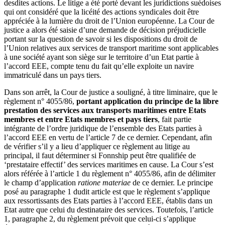
desdites actions. Le litige a été porté devant les juridictions suédoises
qui ont considéré que la licéité des actions syndicales doit être
appréciée à la lumière du droit de l’Union européenne. La Cour de
justice a alors été saisie d’une demande de décision préjudicielle
portant sur la question de savoir si les dispositions du droit de
l’Union relatives aux services de transport maritime sont applicables
à une société ayant son siège sur le territoire d’un Etat partie à
l’accord EEE, compte tenu du fait qu’elle exploite un navire
immatriculé dans un pays tiers.
Dans son arrêt, la Cour de justice a souligné, à titre liminaire, que le
règlement n° 4055/86,
portant application du principe de la libre
prestation des services aux transports maritimes entre Etats
membres et entre Etats membres et pays tiers
, fait partie
intégrante de l’ordre juridique de l’ensemble des Etats parties à
l’accord EEE en vertu de l’article 7 de ce dernier. Cependant, afin
de vérifier s’il y a lieu d’appliquer ce règlement au litige au
principal, il faut déterminer si Fonnship peut être qualifiée de
‘prestataire effectif’ des services maritimes en cause. La Cour s’est
alors référée à l’article 1 du règlement n° 4055/86, afin de délimiter
le champ d’application
ratione materiae
de ce dernier. Le principe
posé au paragraphe 1 dudit article est que le règlement s’applique
aux ressortissants des Etats parties à l’accord EEE, établis dans un
Etat autre que celui du destinataire des services. Toutefois, l’article
1, paragraphe 2, du règlement prévoit que celui-ci s’applique