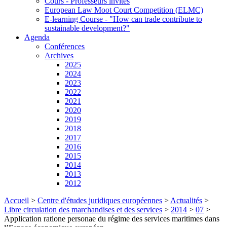
Cours - Professeurs invités
European Law Moot Court Competition (ELMC)
E-learning Course - "How can trade contribute to
sustainable development?"
Agenda
Conférences
Archives
2025
2024
2023
2022
2021
2020
2019
2018
2017
2016
2015
2014
2013
2012
Accueil
>
Centre d'études juridiques européennes
>
Actualités
>
Libre circulation des marchandises et des services
>
2014
>
07
>
Application ratione personae du régime des services maritimes dans