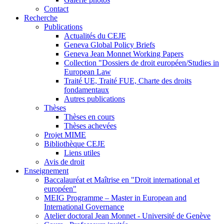
Contact
Recherche
Publications
Actualités du CEJE
Geneva Global Policy Briefs
Geneva Jean Monnet Working Papers
Collection "Dossiers de droit européen/Studies in
European Law
Traité UE, Traité FUE, Charte des droits
fondamentaux
Autres publications
Thèses
Thèses en cours
Thèses achevées
Projet MIME
Bibliothèque CEJE
Liens utiles
Avis de droit
Enseignement
Baccalauréat et Maîtrise en "Droit international et
européen"
MEIG Programme – Master in European and
International Governance
Atelier doctoral Jean Monnet - Université de Genève