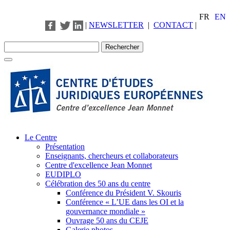
FR
EN
|
NEWSLETTER
|
CONTACT
|
Le Centre
Présentation
Enseignants, chercheurs et collaborateurs
Centre d'excellence Jean Monnet
EUDIPLO
Célébration des 50 ans du centre
Conférence du Président V. Skouris
Conférence « L’UE dans les OI et la
gouvernance mondiale »
Ouvrage 50 ans du CEJE
Galerie photos