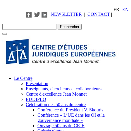
FR
EN
|
NEWSLETTER
|
CONTACT
|
Le Centre
Présentation
Enseignants, chercheurs et collaborateurs
Centre d'excellence Jean Monnet
EUDIPLO
Célébration des 50 ans du centre
Conférence du Président V. Skouris
Conférence « L’UE dans les OI et la
gouvernance mondiale »
Ouvrage 50 ans du CEJE
Galerie photos