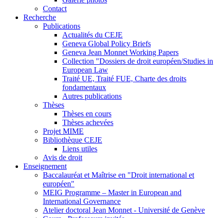
Contact
Recherche
Publications
Actualités du CEJE
Geneva Global Policy Briefs
Geneva Jean Monnet Working Papers
Collection "Dossiers de droit européen/Studies in
European Law
Traité UE, Traité FUE, Charte des droits
fondamentaux
Autres publications
Thèses
Thèses en cours
Thèses achevées
Projet MIME
Bibliothèque CEJE
Liens utiles
Avis de droit
Enseignement
Baccalauréat et Maîtrise en "Droit international et
européen"
MEIG Programme – Master in European and
International Governance
Atelier doctoral Jean Monnet - Université de Genève