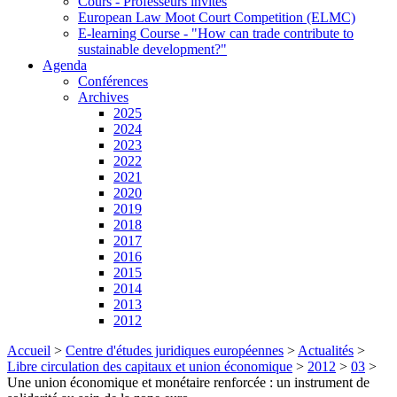
Cours - Professeurs invités
European Law Moot Court Competition (ELMC)
E-learning Course - "How can trade contribute to
sustainable development?"
Agenda
Conférences
Archives
2025
2024
2023
2022
2021
2020
2019
2018
2017
2016
2015
2014
2013
2012
Accueil
>
Centre d'études juridiques européennes
>
Actualités
>
Libre circulation des capitaux et union économique
>
2012
>
03
>
Une union économique et monétaire renforcée : un instrument de