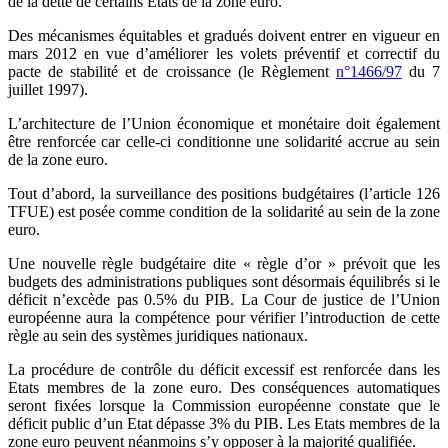
de la dette de certains Etats de la zone euro.
Des mécanismes équitables et gradués doivent entrer en vigueur en
mars 2012 en vue d’améliorer les volets préventif et correctif du
pacte de stabilité et de croissance (le Règlement
n°1466/97
du 7
juillet 1997).
L’architecture de l’Union économique et monétaire doit également
être renforcée car celle-ci conditionne une solidarité accrue au sein
de la zone euro.
Tout d’abord, la surveillance des positions budgétaires (l’article 126
TFUE) est posée comme condition de la solidarité au sein de la zone
euro.
Une nouvelle règle budgétaire dite « règle d’or » prévoit que les
budgets des administrations publiques sont désormais équilibrés si le
déficit n’excède pas 0.5% du PIB. La Cour de justice de l’Union
européenne aura la compétence pour vérifier l’introduction de cette
règle au sein des systèmes juridiques nationaux.
La procédure de contrôle du déficit excessif est renforcée dans les
Etats membres de la zone euro. Des conséquences automatiques
seront fixées lorsque la Commission européenne constate que le
déficit public d’un Etat dépasse 3% du PIB. Les Etats membres de la
zone euro peuvent néanmoins s’y opposer à la majorité qualifiée.