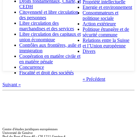
Droits fondamentaux, Charte, et
Propriété intellectuelle
CEDH
Energie et environnement
Citoyenneté et libre circulation
Consommateurs et
des personnes
politique sociale
Libre circulation des
Action extérieure
marchandises et des services
Politique étrangère et de
Libre circulation des capitaux et
sécurité commune
union économique
Relations entre la Suisse
Contrôles aux frontières, asile et
et l’Union européenne
immigration
Divers
Coopération en matière civile et
en matière pénale
Concurrence
Fiscalité et droit des sociétés
« Précédent
Suivant »
Centre d'études juridiques européennes
Université de Genève
Bvd du Pont d'Arve 40 - CH 1211 Genève 4