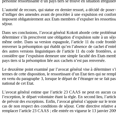
personne ressortissante d’un pays tiers se trouve en situation irrégulière
L’autorité de recours, qui statue en dernier ressort, a décidé de pose
d’infliger des amendes avant de procéder à une expulsion est conform
imposent obligatoirement aux Etats membres d’expulser les ressortissant
séjour.
Dans ses conclusions, l’avocat général Kokott aborde cette problémati
déterminer s’ils prescrivent une obligation d’expulsion suite à un séjo
même ordre. Dans sa version espagnole, l’article 11 du code frontièr
renverser la présomption qui établit qu’en l’absence de cachet d’entr
des autres versions linguistiques de l’article 11 du code frontières,
considère que l’expulsion demeure une simple faculté des Etats membres
pays tiers si la présomption liée aux cachets n’est pas renversée.
Le deuxième point examiné par l’avocat général vise à déterminer s’
termes de cette disposition, le ressortissant d’un Etat tiers qui ne remp
en vertu du paragraphe 3, lorsque le départ de l’étranger ne se fait pas 
national de cet Etat.
L’avocat général estime que l’article 23 CAAS ne peut en aucun cas i
l’exception, le départ volontaire étant la règle. En second lieu, l’arti
de prévoir des exceptions. Enfin, l’avocat général s’appuie sur le text
cas de non respect des conditions de séjour. Cette directive relative
remplacer l’article 23 CAAS ; elle entrée en vigueur le 13 janvier 200