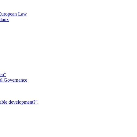
n European Law
ntaux
éen"
al Governance
nable development?"