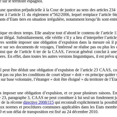
 sur le territoire espagnol.
r une question préjudicielle à la Cour de justice au sens des articles 23
e à l’article 11 du règlement n°562/2006, lequel remplace l’article 6te
s d’Etats tiers en situation irrégulière, notamment lorsqu’ils sont entr
que en deux temps. Elle analyse tout d’abord le contenu de l’article 1
ur illégal. Subsidiairement, elle vérifie s’il y a lieu d’interpréter l’
es semble imposer une obligation d’expulsion dans la mesure où il prév
ée sur ses documents de voyages, l’intéressé ne réalise pas ou plus les 
 ainsi que de l’article 6 ter de la CAAS, l’avocat général conclut à un
. En effet, dans toutes les autres versions linguistiques, il est prévu q
il peut être déduit une obligation d’expulsion de l’article 23 CAAS, c
lit pas ou plus les conditions de court séjour « doit » en principe quitter 
sur base volontaire, l’étranger « doit être éloigné » du territoire de l’Et
mposer une obligation d’expulsion, et ce pour plusieurs raisons. En pr
cle 23, paragraphe 3, CAAS ne peut constituer à lui seul un fondement juri
e de la récente
directive 2008/115
qui reconnaît explicitement la possibi
 aux normes et procédures communes applicables dans les Etats membres 
9 et son délai de transposition est fixé au 24 décembre 2010.