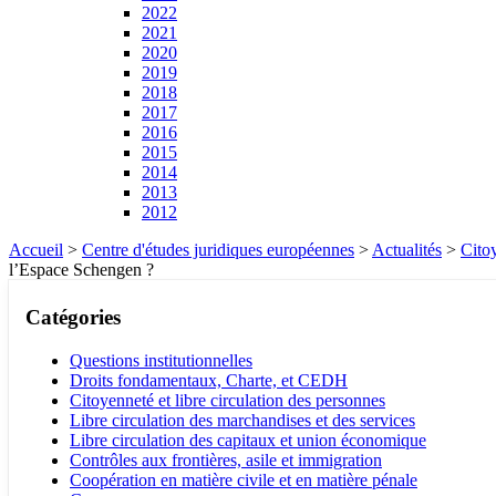
2022
2021
2020
2019
2018
2017
2016
2015
2014
2013
2012
Accueil
>
Centre d'études juridiques européennes
>
Actualités
>
Citoy
l’Espace Schengen ?
Catégories
Questions institutionnelles
Droits fondamentaux, Charte, et CEDH
Citoyenneté et libre circulation des personnes
Libre circulation des marchandises et des services
Libre circulation des capitaux et union économique
Contrôles aux frontières, asile et immigration
Coopération en matière civile et en matière pénale