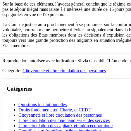
Sur la base de ces éléments, l’avocat général conclut que le régime es
pas le séjour illégal mais laisse à l’intéressé une durée de 15 jours p
espagnoles en vue de l’expulsion.
La Cour de justice aura prochainement à se prononcer sur la conform
volontaire, pourrait même permettre d’éviter un signalement dans la 
les obligations des Etats membres dont les décisions d’expulsion de 
toujours vers une grande protection des migrants en situation irrégulièr
Etats membres.
Reproduction autorisée avec indication : Silvia Gastaldi, "L’amende p
Catégorie:
Citoyenneté et libre circulation des personnes
Catégories
Questions institutionnelles
Droits fondamentaux, Charte, et CEDH
Citoyenneté et libre circulation des personnes
Libre circulation des marchandises et des services
Libre circulation des capitaux et union économique
Contrôles aux frontières, asile et immigration