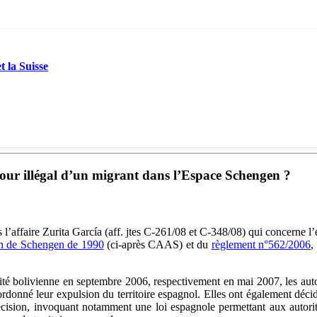
t la Suisse
jour illégal d’un migrant dans l’Espace Schengen ?
 l’affaire Zurita García (aff. jtes C-261/08 et C-348/08) qui concerne l
on de Schengen de 1990
(ci-après CAAS) et du
règlement n°562/2006
,
lité bolivienne en septembre 2006, respectivement en mai 2007, les aut
ordonné leur expulsion du territoire espagnol. Elles ont également déci
e décision, invoquant notamment une loi espagnole permettant aux aut