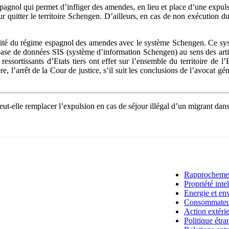
pagnol qui permet d’infliger des amendes, en lieu et place d’une expulsi
our quitter le territoire Schengen. D’ailleurs, en cas de non exécution 
ité du régime espagnol des amendes avec le système Schengen. Ce systè
base de données SIS (système d’information Schengen) au sens des artic
ressortissants d’Etats tiers ont effet sur l’ensemble du territoire de
e, l’arrêt de la Cour de justice, s’il suit les conclusions de l’avocat gé
eut-elle remplacer l’expulsion en cas de séjour illégal d’un migrant da
Rapprochement
Propriété intel
Energie et en
Consommateurs
Action extéri
Politique étr