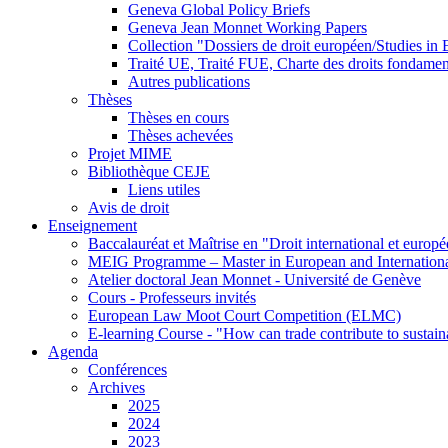
Geneva Global Policy Briefs
Geneva Jean Monnet Working Papers
Collection "Dossiers de droit européen/Studies i
Traité UE, Traité FUE, Charte des droits fondame
Autres publications
Thèses
Thèses en cours
Thèses achevées
Projet MIME
Bibliothèque CEJE
Liens utiles
Avis de droit
Enseignement
Baccalauréat et Maîtrise en "Droit international et europ
MEIG Programme – Master in European and Internation
Atelier doctoral Jean Monnet - Université de Genève
Cours - Professeurs invités
European Law Moot Court Competition (ELMC)
E-learning Course - "How can trade contribute to sustai
Agenda
Conférences
Archives
2025
2024
2023