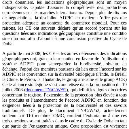
droits douaniers, les indications géographiques sont un moyen
indispensable, capable d’assurer la compétitivité des productions
européennes sur les marchés internationaux. Depuis plus de dix ans
de négociations, la discipline ADPIC en matière n’offre pas une
protection adéquate au contexte du commerce mondial. Pour ces
raisons, les CE ont souvent déclaré qu’un accord portant sur les
questions liées aux indications géographiques constitue une conditio
sine qua non afin d’aboutir à une conclusion positive du Cycle de
Doha.
A partir de mai 2008, les CE et les autres défenseurs des indications
géographiques ont, grâce à leur soutien en faveur de l’utilisation du
système ADPIC pour sauvegarder la biodiversité, obtenu, en
échange, l’appui des membres partisans du lien entre l’accord sur les
ADPIC et la convention sur la diversité biologique (l’Inde, le Brésil,
la Chine, le Pérou, la Thaïlande, le group africaine et le group ACP.)
Cette alliance stratégique s’est concrétisée dans la proposition du 19
juillet 2008 (
document TN/C/W/52
), qui définit les lignes directrices
concernant le registre, l’extension de la protection plus élevée à tous
les produits et l’amendement de l’accord ADPIC en fonction des
exigences liées à la protection de la biodiversité et des savoirs
traditionnels. De plus, le document TN/C/W/52, actuellement
soutenu par 110 membres OMC, contient l’exhortation à que ces
trois questions soient traitées dans le cadre du Cycle de Doha en tant
que partie de l’engagement unique. Cette proposition est vivement