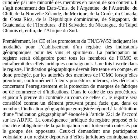
critiquée par une minorité des membres en raison de son contenu. Il
s’agit notamment des Etats-Unis, de l’Argentine, de l’Australie, du
Chili, de la Nouvelle Zélande, du Mexique, de la Corée, du Canada,
du Costa Rica, de la République dominicaine, de Singapour, du
Guatemala, de l’Honduras, d’El Salvador, du Nicaragua, du Taipei
Chinois et, enfin, de l’Afrique du Sud.
Premièrement, les CE et les promoteurs du TN/C/W/52 indiquent les
modalités pour l’établissement d’un registre des indications
géographiques pour les vins et spiritueux. La participation au
registre serait obligatoire pour tous les membres de l’OMC et
entraînerait des effets juridiques contraignants. Une fois inscrite dans
le registre, l’indication géographique devrait être tenue en compte, et
donc protégée, par les autorités des membres de l’OMC lorsqu’elles
prendront, conformément à leurs procédures internes, des décisions
concernant l’enregistrement et la protection de marques de fabrique
ou de commerce et d’indications. Dans le cadre de ces procédures,
et jusqu’à preuve du contraire au cours de celles ci, le registre sera
considéré comme un élément prouvant prima facie que, dans ce
membre, l’indication géographique enregistrée répond à la définition
d’une "indication géographique" énoncée à l’article 22:1 de l’accord
sur les ADPIC. La conséquence juridique du registre proposé et le
caractère obligatoire de la participation sont fortement contestés par
le groupe des opposants. Ceux-ci demandent une participation
volontaire à un registre dépourvu d’effets juridiques contraignants et