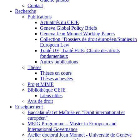
Contact
Recherche
Publications
Actualités du CEJE
Geneva Global Policy Briefs
Geneva Jean Monnet Working Papers
Collection "Dossiers de droit européen/Studies in
European Law
Traité UE, Traité FUE, Charte des droits
fondamentaux
Autres publications
Thèses
Thèses en cours
Thèses achevées
Projet MIME
Bibliothèque CEJE
Liens utiles
Avis de droit
Enseignement
Baccalauréat et Maîtrise en "Droit international et
européen"
MEIG Programme – Master in European and
International Governance
Atelier doctoral Jean Monnet - Université de Genève