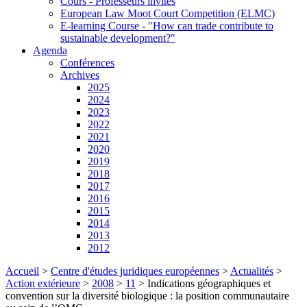
Cours - Professeurs invités
European Law Moot Court Competition (ELMC)
E-learning Course - "How can trade contribute to
sustainable development?"
Agenda
Conférences
Archives
2025
2024
2023
2022
2021
2020
2019
2018
2017
2016
2015
2014
2013
2012
Accueil
>
Centre d'études juridiques européennes
>
Actualités
>
Action extérieure
>
2008
>
11
>
Indications géographiques et
convention sur la diversité biologique : la position communautaire