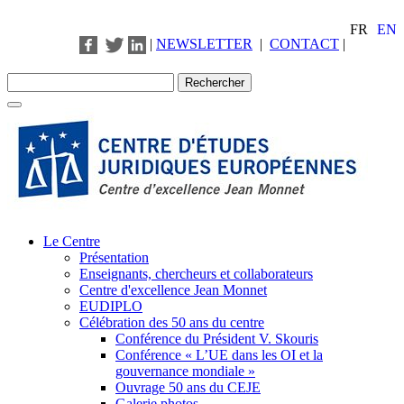
FR
EN
|
NEWSLETTER
|
CONTACT
|
Le Centre
Présentation
Enseignants, chercheurs et collaborateurs
Centre d'excellence Jean Monnet
EUDIPLO
Célébration des 50 ans du centre
Conférence du Président V. Skouris
Conférence « L’UE dans les OI et la
gouvernance mondiale »
Ouvrage 50 ans du CEJE
Galerie photos