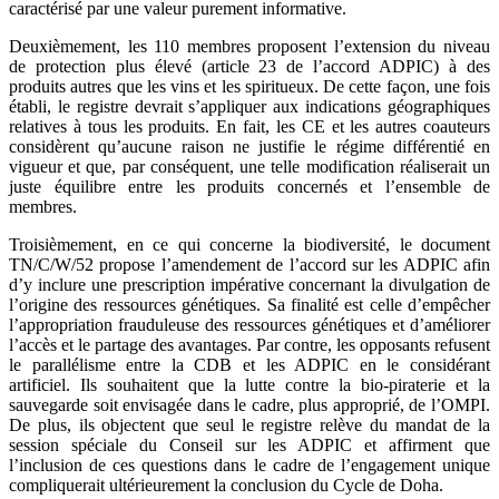
caractérisé par une valeur purement informative.
Deuxièmement, les 110 membres proposent l’extension du niveau
de protection plus élevé (article 23 de l’accord ADPIC) à des
produits autres que les vins et les spiritueux. De cette façon, une fois
établi, le registre devrait s’appliquer aux indications géographiques
relatives à tous les produits. En fait, les CE et les autres coauteurs
considèrent qu’aucune raison ne justifie le régime différentié en
vigueur et que, par conséquent, une telle modification réaliserait un
juste équilibre entre les produits concernés et l’ensemble de
membres.
Troisièmement, en ce qui concerne la biodiversité, le document
TN/C/W/52 propose l’amendement de l’accord sur les ADPIC afin
d’y inclure une prescription impérative concernant la divulgation de
l’origine des ressources génétiques. Sa finalité est celle d’empêcher
l’appropriation frauduleuse des ressources génétiques et d’améliorer
l’accès et le partage des avantages. Par contre, les opposants refusent
le parallélisme entre la CDB et les ADPIC en le considérant
artificiel. Ils souhaitent que la lutte contre la bio-piraterie et la
sauvegarde soit envisagée dans le cadre, plus approprié, de l’OMPI.
De plus, ils objectent que seul le registre relève du mandat de la
session spéciale du Conseil sur les ADPIC et affirment que
l’inclusion de ces questions dans le cadre de l’engagement unique
compliquerait ultérieurement la conclusion du Cycle de Doha.