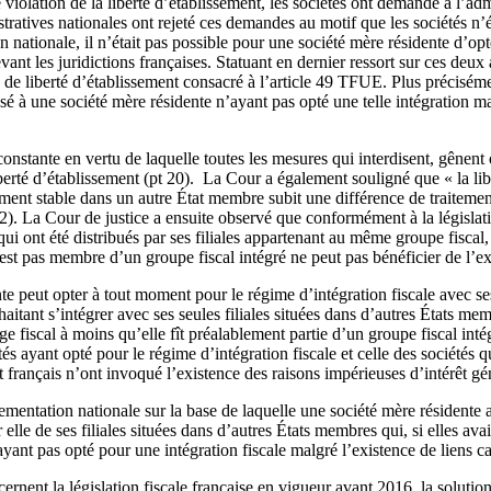
ne violation de la liberté d’établissement, les sociétés ont demandé à l’a
nistratives nationales ont rejeté ces demandes au motif que les sociétés 
on nationale, il n’était pas possible pour une société mère résidente d’opte
nt les juridictions françaises. Statuant en dernier ressort sur ces deux a
e de liberté d’établissement consacré à l’article 49 TFUE. Plus précisém
sé à une société mère résidente n’ayant pas opté une telle intégration mal
stante en vertu de laquelle toutes les mesures qui interdisent, gênent ou
erté d’établissement (pt 20). La Cour a également souligné que « la liber
ement stable dans un autre État membre subit une différence de traitemen
2). La Cour de justice a ensuite observé que conformément à la législati
 qui ont été distribués par ses filiales appartenant au même groupe fisca
st pas membre d’un groupe fiscal intégré ne peut pas bénéficier de l’ex
e peut opter à tout moment pour le régime d’intégration fiscale avec ses f
aitant s’intégrer avec ses seules filiales situées dans d’autres États me
e fiscal à moins qu’elle fît préalablement partie d’un groupe fiscal inté
tés ayant opté pour le régime d’intégration fiscale et celle des sociétés 
 français n’ont invoqué l’existence des raisons impérieuses d’intérêt géné
mentation nationale sur la base de laquelle une société mère résidente a
lle de ses filiales situées dans d’autres États membres qui, si elles avai
ayant pas opté pour une intégration fiscale malgré l’existence de liens ca
ernent la législation fiscale française en vigueur avant 2016, la solutio