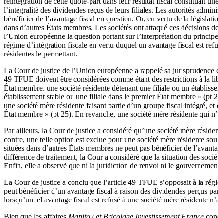
réintégration de cette quote-part dans leur résultat fiscal constituait u
l’intégralité des dividendes reçus de leurs filiales. Les autorités admi
bénéficier de l’avantage fiscal en question. Or, en vertu de la législati
dans d’autres États membres. Les sociétés ont attaqué ces décisions deva
l’Union européenne la question portant sur l’interprétation du princip
régime d’intégration fiscale en vertu duquel un avantage fiscal est refu
résidentes le permettant.
La Cour de justice de l’Union européenne a rappelé sa jurisprudence con
49 TFUE doivent être considérées comme étant des restrictions à la lib
État membre, une société résidente détenant une filiale ou un établiss
établissement stable ou une filiale dans le premier État membre » (pt 2
une société mère résidente faisant partie d’un groupe fiscal intégré, et
État membre » (pt 25). En revanche, une société mère résidente qui n’e
Par ailleurs, la Cour de justice a considéré qu’une société mère résident
contre, une telle option est exclue pour une société mère résidente souh
situées dans d’autres États membres ne peut pas bénéficier de l’avantag
différence de traitement, la Cour a considéré que la situation des socié
Enfin, elle a observé que ni la juridiction de renvoi ni le gouvernement
La Cour de justice a conclu que l’article 49 TFUE s’opposait à la régle
peut bénéficier d’un avantage fiscal à raison des dividendes perçus par e
lorsqu’un tel avantage fiscal est refusé à une société mère résidente n’
Bien que les affaires
Manitou et Bricolage Investissement France
conc