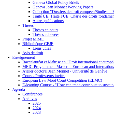
Geneva Global Policy Briefs
Geneva Jean Monnet Working Papers
Collection "Dossiers de droit européen/Studies i
Traité UE, Traité FUE, Charte des droits fondame
Autres publications
Thèses
Thèses en cours
Thèses achevées
Projet MIME
Bibliothèque CEJE
Liens utiles
Avis de droit
Enseignement
Baccalauréat et Maîtrise en "Droit international et europ
MEIG Programme – Master in European and Internation
Atelier doctoral Jean Monnet - Université de Genève
Cours - Professeurs invités
European Law Moot Court Competition (ELMC)
E-learning Course - "How can trade contribute to sustai
Agenda
Conférences
Archives
2025
2024
2023