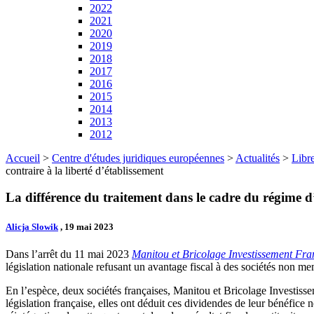
2022
2021
2020
2019
2018
2017
2016
2015
2014
2013
2012
Accueil
>
Centre d'études juridiques européennes
>
Actualités
>
Libre
contraire à la liberté d’établissement
La différence du traitement dans le cadre du régime d’i
Alicja Slowik
, 19 mai 2023
Dans l’arrêt du 11 mai 2023
Manitou et Bricolage Investissement Fra
législation nationale refusant un avantage fiscal à des sociétés non me
En l’espèce, deux sociétés françaises, Manitou et Bricolage Investiss
législation française, elles ont déduit ces dividendes de leur bénéfice