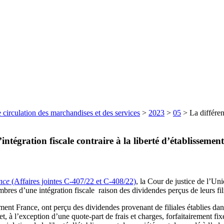
 circulation des marchandises et des services
>
2023
>
05
>
La différen
ntégration fiscale contraire à la liberté d’établissement
nce
(Affaires jointes C‑407/22 et C‑408/22)
, la Cour de justice de l’U
mbres d’une intégration fiscale raison des dividendes perçus de leurs fil
ement France, ont perçu des dividendes provenant de filiales établies d
 net, à l’exception d’une quote‑part de frais et charges, forfaitairement 