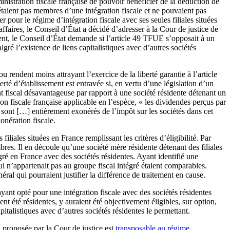
dministration fiscale française de pouvoir bénéficier de la déduction de
n’étaient pas membres d’une intégration fiscale et ne pouvaient pas
r pour le régime d’intégration fiscale avec ses seules filiales situées
ffaires, le Conseil d’État a décidé d’adresser à la Cour de justice de
ent, le Conseil d’État demande si l’article 49 TFUE s’opposait à un
gré l’existence de liens capitalistiques avec d’autres sociétés
 rendent moins attrayant l’exercice de la liberté garantie à l’article
té d’établissement est entravée si, en vertu d’une législation d’un
t fiscal désavantageuse par rapport à une société résidente détenant un
on fiscale française applicable en l’espèce, « les dividendes perçus par
l, sont […] entièrement exonérés de l’impôt sur les sociétés dans cet
onération fiscale.
iliales situées en France remplissant les critères d’éligibilité. Par
mbres. Il en découle qu’une société mère résidente détenant des filiales
gré en France avec des sociétés résidentes. Ayant identifié une
qui n’appartenait pas au groupe fiscal intégré étaient comparables.
ral qui pourraient justifier la différence de traitement en cause.
yant opté pour une intégration fiscale avec des sociétés résidentes
ent été résidentes, y auraient été objectivement éligibles, sur option,
pitalistiques avec d’autres sociétés résidentes le permettant.
n proposée par la Cour de justice est
transposable au régime