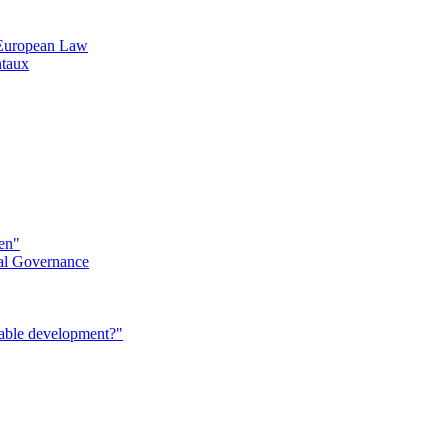
n European Law
ntaux
éen"
al Governance
nable development?"