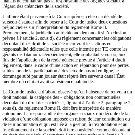
maltais ne connaîtrait pas la responsabilité des organes sociaux à
l’égard des créanciers de la société.
L’affaire étant parvenue à la Cour suprême, celle-ci a décidé de
surseoir à statuer afin de poser à la Cour de justice deux questions
préjudicielles sur l’interprétation du règlement Rome II.
Premièrement, la juridiction autrichienne demandait si l’exclusion
prévue à l’article 2, sous d), du règlement concernant les obligations
découlant du « droit de la société » couvrait les actions en
responsabilité délictuelle telles que celle intentée par TE contre les
gérants de Titanium. Deuxièmement, elle souhaitait savoir si, aux
fins de l’application de la règle générale prévue à l’article 4 dudit
règlement, dans le cadre d’une action en réparation pour des pertes
subies lors de la participation à des jeux de hasard en ligne, le
dommage subi par un joueur était réputé être survenu dans l’État
membre où celui-ci avait sa résidence habituelle.
La Cour de justice a d’abord observé qu’en l’absence de renvoi à un
droit national, la catégorie des « obligations non contractuelles
découlant du droit des sociétés », figurant à l’article 2, paragraphe 2,
sous d), du règlement Rome II, doit être interprétée de manière
autonome. La responsabilité des organes sociaux qui découle de la
violation d’une obligation imposée en raison de leur constitution ou
de leur nomination et qui est liée à la gestion, à l’exploitation et au
fonctionnement de la société, doit être considérée comme découlant