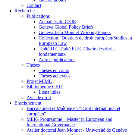
Contact
Recherche
Publications
Actualités du CEJE
Geneva Global Policy Briefs
Geneva Jean Monnet Working Papers
Collection "Dossiers de droit européen/Studies in
European Law
Traité UE, Traité FUE, Charte des droits
fondamentaux
Autres publications
Thèses
Thèses en cours
Thèses achevées
Projet MIME
Bibliothèque CEJE
Liens utiles
Avis de droit
Enseignement
Baccalauréat et Maîtrise en "Droit international et
européen"
MEIG Programme – Master in European and
International Governance
Atelier doctoral Jean Monnet - Université de Genève