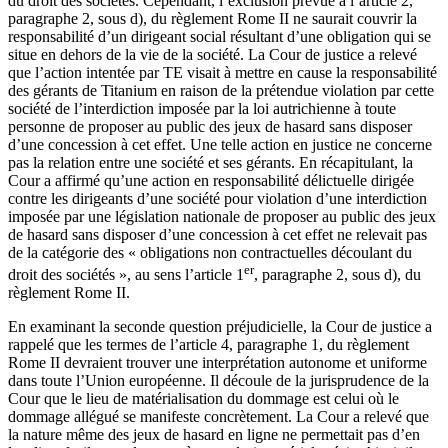
du droit des sociétés. Cependant, l’exclusion prévue à l’article 2,
paragraphe 2, sous d), du règlement Rome II ne saurait couvrir la
responsabilité d’un dirigeant social résultant d’une obligation qui se
situe en dehors de la vie de la société. La Cour de justice a relevé
que l’action intentée par TE visait à mettre en cause la responsabilité
des gérants de Titanium en raison de la prétendue violation par cette
société de l’interdiction imposée par la loi autrichienne à toute
personne de proposer au public des jeux de hasard sans disposer
d’une concession à cet effet. Une telle action en justice ne concerne
pas la relation entre une société et ses gérants. En récapitulant, la
Cour a affirmé qu’une action en responsabilité délictuelle dirigée
contre les dirigeants d’une société pour violation d’une interdiction
imposée par une législation nationale de proposer au public des jeux
de hasard sans disposer d’une concession à cet effet ne relevait pas
de la catégorie des « obligations non contractuelles découlant du
er
droit des sociétés », au sens l’article 1
, paragraphe 2, sous d), du
règlement Rome II.
En examinant la seconde question préjudicielle, la Cour de justice a
rappelé que les termes de l’article 4, paragraphe 1, du règlement
Rome II devraient trouver une interprétation autonome et uniforme
dans toute l’Union européenne. Il découle de la jurisprudence de la
Cour que le lieu de matérialisation du dommage est celui où le
dommage allégué se manifeste concrètement. La Cour a relevé que
la nature même des jeux de hasard en ligne ne permettait pas d’en