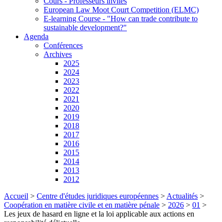
Cours - Professeurs invités
European Law Moot Court Competition (ELMC)
E-learning Course - "How can trade contribute to
sustainable development?"
Agenda
Conférences
Archives
2025
2024
2023
2022
2021
2020
2019
2018
2017
2016
2015
2014
2013
2012
Accueil
>
Centre d'études juridiques européennes
>
Actualités
>
Coopération en matière civile et en matière pénale
>
2026
>
01
>
Les jeux de hasard en ligne et la loi applicable aux actions en