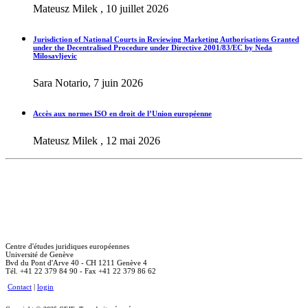
Mateusz Milek , 10 juillet 2026
Jurisdiction of National Courts in Reviewing Marketing Authorisations Granted
under the Decentralised Procedure under Directive 2001/83/EC by Neda
Milosavljevic
Sara Notario, 7 juin 2026
Accès aux normes ISO en droit de l’Union européenne
Mateusz Milek , 12 mai 2026
Centre d'études juridiques européennes
Université de Genève
Bvd du Pont d'Arve 40 - CH 1211 Genève 4
Tél. +41 22 379 84 90 - Fax +41 22 379 86 62
Contact
|
login