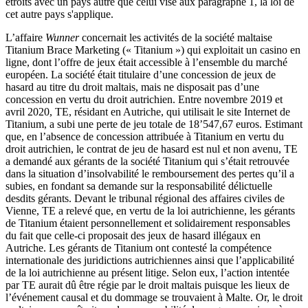
étroits avec un pays autre que celui visé aux paragraphe 1, la loi de
cet autre pays s'applique.
L’affaire
Wunner
concernait les activités de la société maltaise
Titanium Brace Marketing (« Titanium ») qui exploitait un casino en
ligne, dont l’offre de jeux était accessible à l’ensemble du marché
européen. La société était titulaire d’une concession de jeux de
hasard au titre du droit maltais, mais ne disposait pas d’une
concession en vertu du droit autrichien. Entre novembre 2019 et
avril 2020, TE, résidant en Autriche, qui utilisait le site Internet de
Titanium, a subi une perte de jeu totale de 18’547,67 euros. Estimant
que, en l’absence de concession attribuée à Titanium en vertu du
droit autrichien, le contrat de jeu de hasard est nul et non avenu, TE
a demandé aux gérants de la société Titanium qui s’était retrouvée
dans la situation d’insolvabilité le remboursement des pertes qu’il a
subies, en fondant sa demande sur la responsabilité délictuelle
desdits gérants. Devant le tribunal régional des affaires civiles de
Vienne, TE a relevé que, en vertu de la loi autrichienne, les gérants
de Titanium étaient personnellement et solidairement responsables
du fait que celle-ci proposait des jeux de hasard illégaux en
Autriche. Les gérants de Titanium ont contesté la compétence
internationale des juridictions autrichiennes ainsi que l’applicabilité
de la loi autrichienne au présent litige. Selon eux, l’action intentée
par TE aurait dû être régie par le droit maltais puisque les lieux de
l’événement causal et du dommage se trouvaient à Malte. Or, le droit