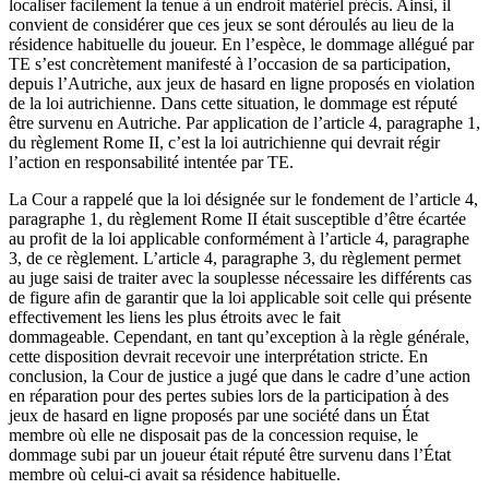
localiser facilement la tenue à un endroit matériel précis. Ainsi, il
convient de considérer que ces jeux se sont déroulés au lieu de la
résidence habituelle du joueur. En l’espèce, le dommage allégué par
TE s’est concrètement manifesté à l’occasion de sa participation,
depuis l’Autriche, aux jeux de hasard en ligne proposés en violation
de la loi autrichienne. Dans cette situation, le dommage est réputé
être survenu en Autriche. Par application de l’article 4, paragraphe 1,
du règlement Rome II, c’est la loi autrichienne qui devrait régir
l’action en responsabilité intentée par TE.
La Cour a rappelé que la loi désignée sur le fondement de l’article 4,
paragraphe 1, du règlement Rome II était susceptible d’être écartée
au profit de la loi applicable conformément à l’article 4, paragraphe
3, de ce règlement. L’article 4, paragraphe 3, du règlement permet
au juge saisi de traiter avec la souplesse nécessaire les différents cas
de figure afin de garantir que la loi applicable soit celle qui présente
effectivement les liens les plus étroits avec le fait
dommageable. Cependant, en tant qu’exception à la règle générale,
cette disposition devrait recevoir une interprétation stricte. En
conclusion, la Cour de justice a jugé que dans le cadre d’une action
en réparation pour des pertes subies lors de la participation à des
jeux de hasard en ligne proposés par une société dans un État
membre où elle ne disposait pas de la concession requise, le
dommage subi par un joueur était réputé être survenu dans l’État
membre où celui-ci avait sa résidence habituelle.