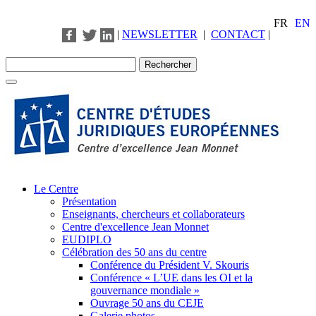
FR
EN
|
NEWSLETTER
|
CONTACT
|
Le Centre
Présentation
Enseignants, chercheurs et collaborateurs
Centre d'excellence Jean Monnet
EUDIPLO
Célébration des 50 ans du centre
Conférence du Président V. Skouris
Conférence « L’UE dans les OI et la
gouvernance mondiale »
Ouvrage 50 ans du CEJE
Galerie photos