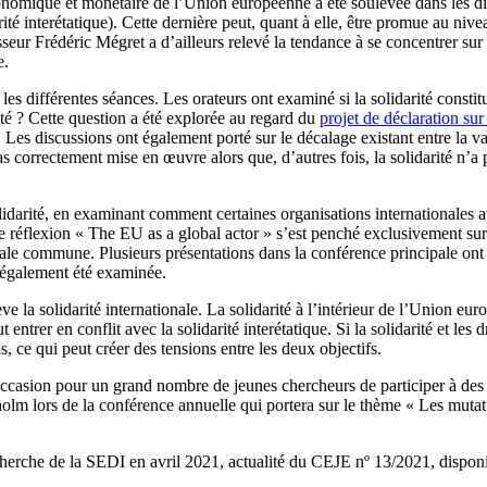
nomique et monétaire de l’Union européenne a été soulevée dans les disc
darité interétatique). Cette dernière peut, quant à elle, être promue au n
eur Frédéric Mégret a d’ailleurs relevé la tendance à se concentrer sur 
e.
s les différentes séances. Les orateurs ont examiné si la solidarité cons
rité ? Cette question a été explorée au regard du
projet de déclaration sur 
Les discussions ont également porté sur le décalage existant entre la vale
t pas correctement mise en œuvre alors que, d’autres fois, la solidarité n’
solidarité, en examinant comment certaines organisations internationales
 réflexion « The EU as a global actor » s’est penché exclusivement sur 
ale commune. Plusieurs présentations dans la conférence principale ont 
 également été examinée.
ve la solidarité internationale. La solidarité à l’intérieur de l’Union
ut entrer en conflit avec la solidarité interétatique. Si la solidarité et
, ce qui peut créer des tensions entre les deux objectifs.
occasion pour un grand nombre de jeunes chercheurs de participer à des d
 lors de la conférence annuelle qui portera sur le thème « Les mutation
echerche de la SEDI en avril 2021,
actualité du CEJE nº 13/2021, dispon