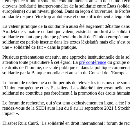
l’émergence d’une « solidarité conditionnelle » au sein de l’Union éco
citoyens (solidarité interpersonnelle) de la solidarité entre États (soli
européenne) ou au niveau global. Dans sa leçon d’ouverture, le Profess
solidarité risque d’être trop ambitieuse et donc difficilement atteignabl
La valeur juridique de la solidarité a aussi été largement débattue dan
Au-delà de sa nature en tant que valeur, existe-t-il un droit à la solida
solidarité en tant que principe général du droit de l’Union européenne. 
solidarité est parfois inscrite dans les textes législatifs mais elle n’es
une « solidarité de fait » dans la pratique.
Plusieurs présentations ont suivi une approche institutionnelle de la 
attention toute particulière à cet égard. La
pré-conférence
du groupe de
de droits de l’homme, de santé publique et dans la politique commerci
solidarité par la Banque mondiale et au sein du Conseil de l’Europe a
Le forum de recherche a enfin permis de relever les tensions que soulè
l’Union européenne et les États tiers. La solidarité interpersonnelle pe
solidarité ne contribue pas forcément à la promotion des droits humains
Le forum de recherche, qui s’est tenu exclusivement en ligne, a été l’
rendez-vous de la SEDI aura lieu du 9 au 11 septembre 2021 à Stockholm
impact ».
Elisabet Ruiz Cairó, La solidarité en droit international : forum de r