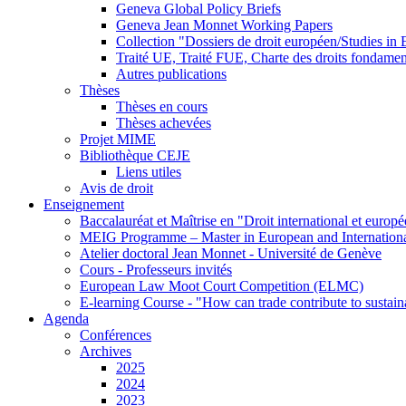
Geneva Global Policy Briefs
Geneva Jean Monnet Working Papers
Collection "Dossiers de droit européen/Studies i
Traité UE, Traité FUE, Charte des droits fondame
Autres publications
Thèses
Thèses en cours
Thèses achevées
Projet MIME
Bibliothèque CEJE
Liens utiles
Avis de droit
Enseignement
Baccalauréat et Maîtrise en "Droit international et europ
MEIG Programme – Master in European and Internation
Atelier doctoral Jean Monnet - Université de Genève
Cours - Professeurs invités
European Law Moot Court Competition (ELMC)
E-learning Course - "How can trade contribute to sustai
Agenda
Conférences
Archives
2025
2024
2023