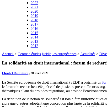
2022
2021
2020
2019
2018
2017
2016
2015
2014
2013
2012
Accueil
>
Centre d'études juridiques européennes
>
Actualités
>
Dive
La solidarité en droit international : forum de recher
Elisabet Ruiz Cairó
, 20 avril 2021
La Société européenne de droit international (SEDI) a organisé un
fo
le forum de recherche a été précédé de plusieurs pré-conférences organ
thématiques allant du droit des migrations, au droit de l’environnement 
La définition de la notion de solidarité est loin d’être uniforme et les d
alors que d’autres adoptent une conception plus large de la solidarité 