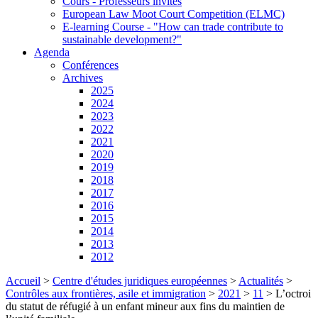
Cours - Professeurs invités
European Law Moot Court Competition (ELMC)
E-learning Course - "How can trade contribute to
sustainable development?"
Agenda
Conférences
Archives
2025
2024
2023
2022
2021
2020
2019
2018
2017
2016
2015
2014
2013
2012
Accueil
>
Centre d'études juridiques européennes
>
Actualités
>
Contrôles aux frontières, asile et immigration
>
2021
>
11
>
L’octroi
du statut de réfugié à un enfant mineur aux fins du maintien de