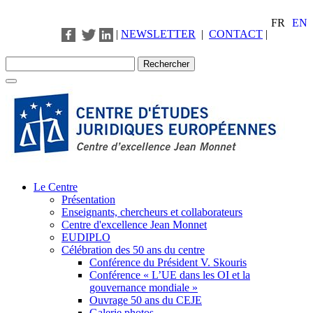
FR
EN
|
NEWSLETTER
|
CONTACT
|
Le Centre
Présentation
Enseignants, chercheurs et collaborateurs
Centre d'excellence Jean Monnet
EUDIPLO
Célébration des 50 ans du centre
Conférence du Président V. Skouris
Conférence « L’UE dans les OI et la
gouvernance mondiale »
Ouvrage 50 ans du CEJE
Galerie photos