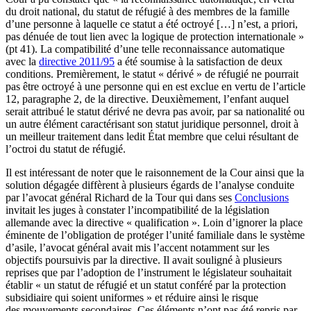
du droit national, du statut de réfugié à des membres de la famille
d’une personne à laquelle ce statut a été octroyé […] n’est, a priori,
pas dénuée de tout lien avec la logique de protection internationale »
(pt 41). La compatibilité d’une telle reconnaissance automatique
avec la
directive 2011/95
a été soumise à la satisfaction de deux
conditions. Premièrement, le statut « dérivé » de réfugié ne pourrait
pas être octroyé à une personne qui en est exclue en vertu de l’article
12, paragraphe 2, de la directive. Deuxièmement, l’enfant auquel
serait attribué le statut dérivé ne devra pas avoir, par sa nationalité ou
un autre élément caractérisant son statut juridique personnel, droit à
un meilleur traitement dans ledit État membre que celui résultant de
l’octroi du statut de réfugié.
Il est intéressant de noter que le raisonnement de la Cour ainsi que la
solution dégagée diffèrent à plusieurs égards de l’analyse conduite
par l’avocat général Richard de la Tour qui dans ses
Conclusions
invitait les juges à constater l’incompatibilité de la législation
allemande avec la directive « qualification ». Loin d’ignorer la place
éminente de l’obligation de protéger l’unité familiale dans le système
d’asile, l’avocat général avait mis l’accent notamment sur les
objectifs poursuivis par la directive. Il avait souligné à plusieurs
reprises que par l’adoption de l’instrument le législateur souhaitait
établir « un statut de réfugié et un statut conféré par la protection
subsidiaire qui soient uniformes » et réduire ainsi le risque
des mouvements secondaires. Ces éléments n’ont pas été repris par