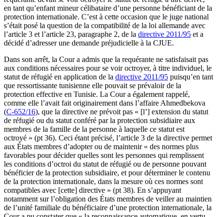
en tant qu’enfant mineur célibataire d’une personne bénéficiant de la
protection internationale. C’est à cette occasion que le juge national
s’était posé la question de la compatibilité de la loi allemande avec
l’article 3 et l’article 23, paragraphe 2, de la
directive 2011/95
et a
décidé d’adresser une demande préjudicielle à la CJUE.
Dans son arrêt, la Cour a admis que la requérante ne satisfaisait pas
aux conditions nécessaires pour se voir octroyer, à titre individuel, le
statut de réfugié en application de la
directive 2011/95
puisqu’en tant
que ressortissante tunisienne elle pouvait se prévaloir de la
protection effective en Tunisie. La Cour a également rappelé,
comme elle l’avait fait originairement dans l’affaire Ahmedbekova
(
C‑652/16
), que la directive ne prévoit pas « [l’] extension du statut
de réfugié ou du statut conféré par la protection subsidiaire aux
membres de la famille de la personne à laquelle ce statut est
octroyé » (pt 36). Ceci étant précisé, l’article 3 de la directive permet
aux États membres d’adopter ou de maintenir « des normes plus
favorables pour décider quelles sont les personnes qui remplissent
les conditions d’octroi du statut de réfugié ou de personne pouvant
bénéficier de la protection subsidiaire, et pour déterminer le contenu
de la protection internationale, dans la mesure où ces normes sont
compatibles avec [cette] directive » (pt 38). En s’appuyant
notamment sur l’obligation des États membres de veiller au maintien
de l’unité familiale du bénéficiaire d’une protection internationale, la
Cour a pu constater que « la reconnaissance automatique, en vertu