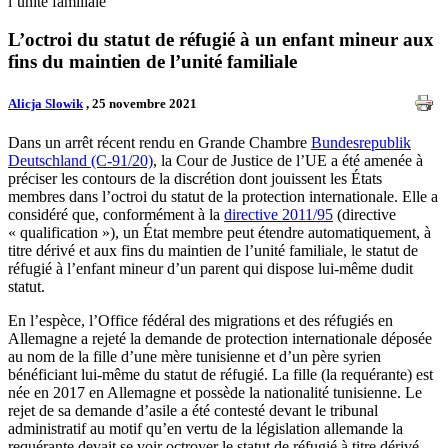
l’unité familiale
L’octroi du statut de réfugié à un enfant mineur aux
fins du maintien de l’unité familiale
Alicja Slowik
, 25 novembre 2021
Dans un arrêt récent rendu en Grande Chambre
Bundesrepublik
Deutschland (C-91/20)
, la Cour de Justice de l’UE a été amenée à
préciser les contours de la discrétion dont jouissent les États
membres dans l’octroi du statut de la protection internationale. Elle a
considéré que, conformément à la
directive 2011/95
(directive
« qualification »), un État membre peut étendre automatiquement, à
titre dérivé et aux fins du maintien de l’unité familiale, le statut de
réfugié à l’enfant mineur d’un parent qui dispose lui-même dudit
statut.
En l’espèce, l’Office fédéral des migrations et des réfugiés en
Allemagne a rejeté la demande de protection internationale déposée
au nom de la fille d’une mère tunisienne et d’un père syrien
bénéficiant lui-même du statut de réfugié. La fille (la requérante) est
née en 2017 en Allemagne et possède la nationalité tunisienne. Le
rejet de sa demande d’asile a été contesté devant le tribunal
administratif au motif qu’en vertu de la législation allemande la
requérante devait se voir octroyer le statut de réfugié à titre dérivé,