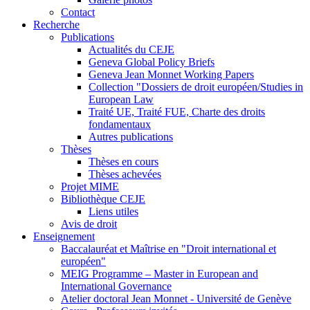
Contact
Recherche
Publications
Actualités du CEJE
Geneva Global Policy Briefs
Geneva Jean Monnet Working Papers
Collection "Dossiers de droit européen/Studies in
European Law
Traité UE, Traité FUE, Charte des droits
fondamentaux
Autres publications
Thèses
Thèses en cours
Thèses achevées
Projet MIME
Bibliothèque CEJE
Liens utiles
Avis de droit
Enseignement
Baccalauréat et Maîtrise en "Droit international et
européen"
MEIG Programme – Master in European and
International Governance
Atelier doctoral Jean Monnet - Université de Genève