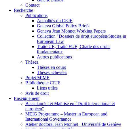
Contact
Recherche
Publications
Actualités du CEJE
Geneva Global Policy Briefs
Geneva Jean Monnet Working Papers
Collection "Dossiers de droit européen/Studies in
European Law
Traité UE, Traité FUE, Charte des droits
fondamentaux
Autres publications
Thèses
Thèses en cours
Thèses achevées
Projet MIME
Bibliothèque CEJE
Liens utiles
Avis de droit
Enseignement
Baccalauréat et Maîtrise en "Droit international et
européen"
MEIG Programme – Master in European and
International Governance
Atelier doctoral Jean Monnet - Université de Genève