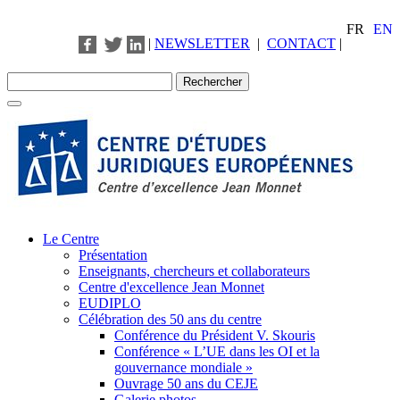
FR
EN
|
NEWSLETTER
|
CONTACT
|
Le Centre
Présentation
Enseignants, chercheurs et collaborateurs
Centre d'excellence Jean Monnet
EUDIPLO
Célébration des 50 ans du centre
Conférence du Président V. Skouris
Conférence « L’UE dans les OI et la
gouvernance mondiale »
Ouvrage 50 ans du CEJE
Galerie photos