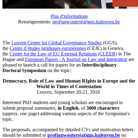
Plus d'informations
Renseignements:
profjanwouters(at)ggs.kuleuven.be
The
Leuven Centre for Global Governance Studies
(GGS),
the
Centre d’études juridiques européennes
(CEJE) in Geneva,
the
Centre for the Law of EU External Relations (CLEER)
in The
Hague and
European Papers - A Journal on Law and Integration
are
pleased to launch a call for papers for an
Interdisciplinary
Doctoral Symposium
on the topic:
Democracy, Rule of Law and Human RIghts in Europe and the
World in Times of Contestation
Leuven, September 20-21, 2018
Interested PhD students and young scholars are encouraged to
submit proposal summaries,
in English
, of
3000 characters
(approx. one page) addressing various aspects of the Symposiun's
topic.
The proposals, accompanied by detailed CVs and motivation letters
should be submitted to
profjanwouters(at)ggs.kuleuven.be
no