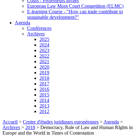
Cours - Professeurs invités
European Law Moot Court Competition (ELMC)
E-learning Course - "How can trade contribute to
sustainable development?"
Agenda
Conférences
Archives
2025
2024
2023
2022
2021
2020
2019
2018
2017
2016
2015
2014
2013
2012
Accueil
>
Centre d'études juridiques européennes
>
Agenda
>
Archives
>
2018
>
Democracy, Rule of Law and Human RIghts in
Europe and the World in Times of Contestation