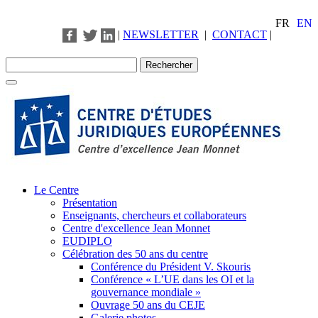
FR
EN
|
NEWSLETTER
|
CONTACT
|
Le Centre
Présentation
Enseignants, chercheurs et collaborateurs
Centre d'excellence Jean Monnet
EUDIPLO
Célébration des 50 ans du centre
Conférence du Président V. Skouris
Conférence « L’UE dans les OI et la
gouvernance mondiale »
Ouvrage 50 ans du CEJE
Galerie photos