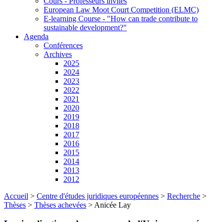
Cours - Professeurs invités
European Law Moot Court Competition (ELMC)
E-learning Course - "How can trade contribute to
sustainable development?"
Agenda
Conférences
Archives
2025
2024
2023
2022
2021
2020
2019
2018
2017
2016
2015
2014
2013
2012
Accueil
>
Centre d'études juridiques européennes
>
Recherche
>
Thèses
>
Thèses achevées
>
Anicée Lay