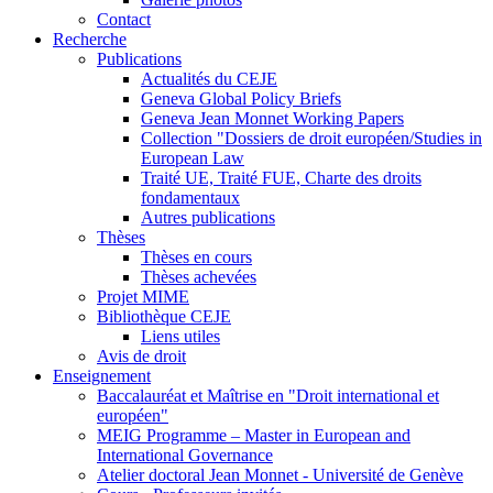
Contact
Recherche
Publications
Actualités du CEJE
Geneva Global Policy Briefs
Geneva Jean Monnet Working Papers
Collection "Dossiers de droit européen/Studies in
European Law
Traité UE, Traité FUE, Charte des droits
fondamentaux
Autres publications
Thèses
Thèses en cours
Thèses achevées
Projet MIME
Bibliothèque CEJE
Liens utiles
Avis de droit
Enseignement
Baccalauréat et Maîtrise en "Droit international et
européen"
MEIG Programme – Master in European and
International Governance
Atelier doctoral Jean Monnet - Université de Genève