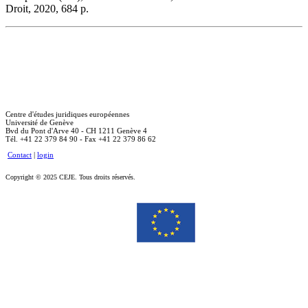
Droit, 2020, 684 p.
Centre d'études juridiques européennes
Université de Genève
Bvd du Pont d'Arve 40 - CH 1211 Genève 4
Tél. +41 22 379 84 90 - Fax +41 22 379 86 62
Contact
|
login
Copyright © 2025 CEJE. Tous droits réservés.
Le soutien de la Commission européenne à la production de cette publication ne constitue pas une
approbation du contenu, qui reflète uniquement le point de vue des auteurs, et la Commission ne peut pas
être tenue responsable de toute utilisation qui pourrait être faite des informations qu’elle contient.