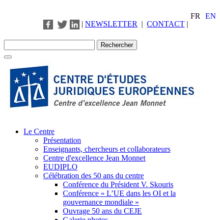
FR
EN
|
NEWSLETTER
|
CONTACT
|
Le Centre
Présentation
Enseignants, chercheurs et collaborateurs
Centre d'excellence Jean Monnet
EUDIPLO
Célébration des 50 ans du centre
Conférence du Président V. Skouris
Conférence « L’UE dans les OI et la
gouvernance mondiale »
Ouvrage 50 ans du CEJE
Galerie photos