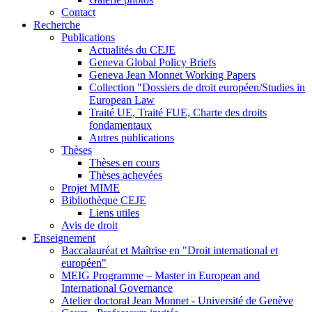
Contact
Recherche
Publications
Actualités du CEJE
Geneva Global Policy Briefs
Geneva Jean Monnet Working Papers
Collection "Dossiers de droit européen/Studies in
European Law
Traité UE, Traité FUE, Charte des droits
fondamentaux
Autres publications
Thèses
Thèses en cours
Thèses achevées
Projet MIME
Bibliothèque CEJE
Liens utiles
Avis de droit
Enseignement
Baccalauréat et Maîtrise en "Droit international et
européen"
MEIG Programme – Master in European and
International Governance
Atelier doctoral Jean Monnet - Université de Genève