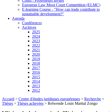
Cours - Professeurs invités
European Law Moot Court Competition (ELMC)
E-learning Course - "How can trade contribute to
sustainable development?"
Agenda
Conférences
Archives
2025
2024
2023
2022
2021
2020
2019
2018
2017
2016
2015
2014
2013
2012
Accueil
>
Centre d'études juridiques européennes
>
Recherche
>
Thèses
>
Thèses achevées
>
Relwende Louis Martial Zongo