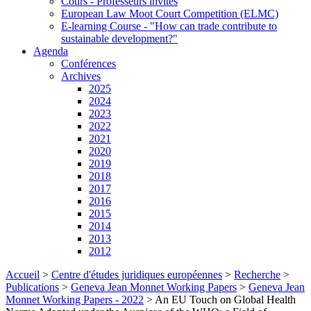
Cours - Professeurs invités
European Law Moot Court Competition (ELMC)
E-learning Course - "How can trade contribute to
sustainable development?"
Agenda
Conférences
Archives
2025
2024
2023
2022
2021
2020
2019
2018
2017
2016
2015
2014
2013
2012
Accueil
>
Centre d'études juridiques européennes
>
Recherche
>
Publications
>
Geneva Jean Monnet Working Papers
>
Geneva Jean
Monnet Working Papers - 2022
>
An EU Touch on Global Health