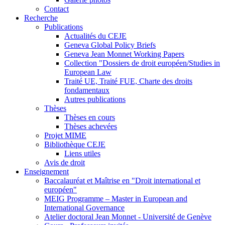
Contact
Recherche
Publications
Actualités du CEJE
Geneva Global Policy Briefs
Geneva Jean Monnet Working Papers
Collection "Dossiers de droit européen/Studies in
European Law
Traité UE, Traité FUE, Charte des droits
fondamentaux
Autres publications
Thèses
Thèses en cours
Thèses achevées
Projet MIME
Bibliothèque CEJE
Liens utiles
Avis de droit
Enseignement
Baccalauréat et Maîtrise en "Droit international et
européen"
MEIG Programme – Master in European and
International Governance
Atelier doctoral Jean Monnet - Université de Genève