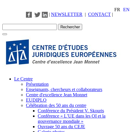
FR
EN
|
NEWSLETTER
|
CONTACT
|
Le Centre
Présentation
Enseignants, chercheurs et collaborateurs
Centre d'excellence Jean Monnet
EUDIPLO
Célébration des 50 ans du centre
Conférence du Président V. Skouris
Conférence « L’UE dans les OI et la
gouvernance mondiale »
Ouvrage 50 ans du CEJE
Galerie photos