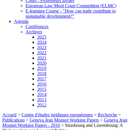
Cours - Professeurs invités
European Law Moot Court Competition (ELMC)
E-learning Course - "How can trade contribute to
sustainable development?"
Agenda
Conférences
Archives
2025
2024
2023
2022
2021
2020
2019
2018
2017
2016
2015
2014
2013
2012
Accueil
>
Centre d'études juridiques européennes
>
Recherche
>
Publications
>
Geneva Jean Monnet Working Papers
>
Geneva Jean
Monnet Working Papers - 2016
>
Strasbourg and Luxembourg: A