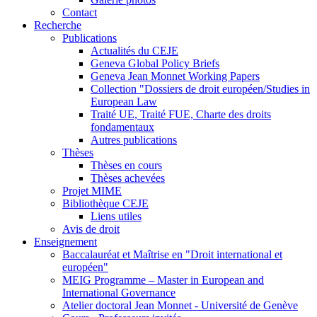
Contact
Recherche
Publications
Actualités du CEJE
Geneva Global Policy Briefs
Geneva Jean Monnet Working Papers
Collection "Dossiers de droit européen/Studies in
European Law
Traité UE, Traité FUE, Charte des droits
fondamentaux
Autres publications
Thèses
Thèses en cours
Thèses achevées
Projet MIME
Bibliothèque CEJE
Liens utiles
Avis de droit
Enseignement
Baccalauréat et Maîtrise en "Droit international et
européen"
MEIG Programme – Master in European and
International Governance
Atelier doctoral Jean Monnet - Université de Genève