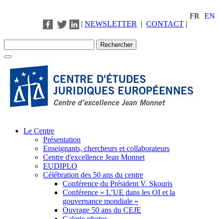
FR
EN
|
NEWSLETTER
|
CONTACT
|
Le Centre
Présentation
Enseignants, chercheurs et collaborateurs
Centre d'excellence Jean Monnet
EUDIPLO
Célébration des 50 ans du centre
Conférence du Président V. Skouris
Conférence « L’UE dans les OI et la
gouvernance mondiale »
Ouvrage 50 ans du CEJE
Galerie photos