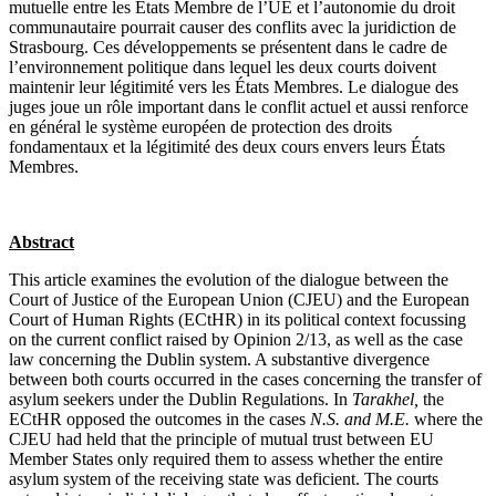
mutuelle entre les États Membre de l’UE et l’autonomie du droit
communautaire pourrait causer des conflits avec la juridiction de
Strasbourg. Ces développements se présentent dans le cadre de
l’environnement politique dans lequel les deux courts doivent
maintenir leur légitimité vers les États Membres. Le dialogue des
juges joue un rôle important dans le conflit actuel et aussi renforce
en général le système européen de protection des droits
fondamentaux et la légitimité des deux cours envers leurs États
Membres.
Abstract
This article examines the evolution of the dialogue between the
Court of Justice of the European Union (CJEU) and the European
Court of Human Rights (ECtHR) in its political context focussing
on the current conflict raised by Opinion 2/13, as well as the case
law concerning the Dublin system. A substantive divergence
between both courts occurred in the cases concerning the transfer of
asylum seekers under the Dublin Regulations. In
Tarakhel,
the
ECtHR opposed the outcomes in the cases
N.S. and M.E.
where the
CJEU had held that the principle of mutual trust between EU
Member States only required them to assess whether the entire
asylum system of the receiving state was deficient. The courts