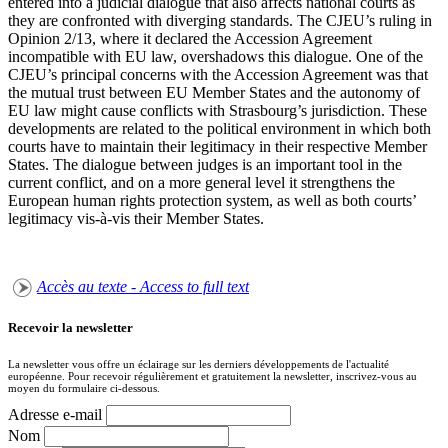
entered into a judicial dialogue that also affects national courts as
they are confronted with diverging standards. The CJEU’s ruling in
Opinion 2/13, where it declared the Accession Agreement
incompatible with EU law, overshadows this dialogue. One of the
CJEU’s principal concerns with the Accession Agreement was that
the mutual trust between EU Member States and the autonomy of
EU law might cause conflicts with Strasbourg’s jurisdiction. These
developments are related to the political environment in which both
courts have to maintain their legitimacy in their respective Member
States. The dialogue between judges is an important tool in the
current conflict, and on a more general level it strengthens the
European human rights protection system, as well as both courts’
legitimacy vis-à-vis their Member States.
Accès au texte - Access to full text
Recevoir la newsletter
La newsletter vous offre un éclairage sur les derniers développements de l'actualité
européenne. Pour recevoir régulièrement et gratuitement la newsletter, inscrivez-vous au
moyen du formulaire ci-dessous.
Adresse e-mail
Nom