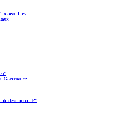
n European Law
ntaux
éen"
al Governance
nable development?"