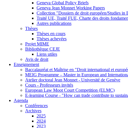
Geneva Global Policy Briefs
Geneva Jean Monnet Working Papers
Collection "Dossiers de droit européen/Studies i
Traité UE, Traité FUE, Charte des droits fondame
Autres publications
Thèses
Thèses en cours
Thèses achevées
Projet MIME
Bibliothèque CEJE
Liens utiles
Avis de droit
Enseignement
Baccalauréat et Maîtrise en "Droit international et europ
MEIG Programme – Master in European and Internation
Atelier doctoral Jean Monnet - Université de Genève
Cours - Professeurs invités
European Law Moot Court Competition (ELMC)
E-learning Course - "How can trade contribute to sustai
Agenda
Conférences
Archives
2025
2024
2023