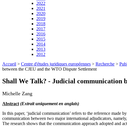
2022
2021
2020
2019
2018
2017
2016
2015
2014
2013
2012
Accueil
>
Centre d'études juridiques européennes
>
Recherche
>
Publ
between the CJEU and the WTO Dispute Settlement
Shall We Talk? - Judicial communication
Michelle Zang
Abstract
(Extrait uniquement en anglais)
In this paper, ‘judicial communication’ refers to the reference made by 
communication between two major international adjudicators, namel
The research shows that the communication approach adopted and activit