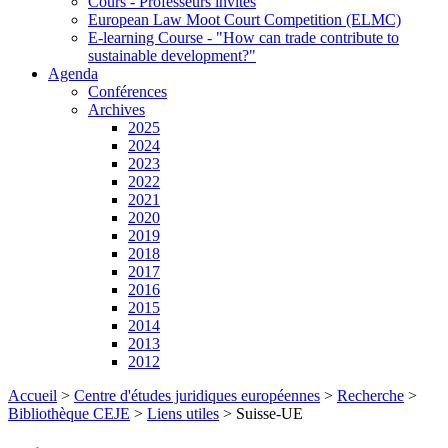
Cours - Professeurs invités
European Law Moot Court Competition (ELMC)
E-learning Course - "How can trade contribute to
sustainable development?"
Agenda
Conférences
Archives
2025
2024
2023
2022
2021
2020
2019
2018
2017
2016
2015
2014
2013
2012
Accueil
>
Centre d'études juridiques européennes
>
Recherche
>
Bibliothèque CEJE
>
Liens utiles
>
Suisse-UE