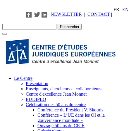
FR
EN
|
NEWSLETTER
|
CONTACT
|
Le Centre
Présentation
Enseignants, chercheurs et collaborateurs
Centre d'excellence Jean Monnet
EUDIPLO
Célébration des 50 ans du centre
Conférence du Président V. Skouris
Conférence « L’UE dans les OI et la
gouvernance mondiale »
Ouvrage 50 ans du CEJE
Galerie photos