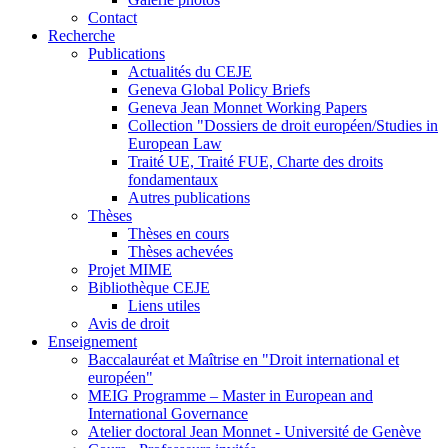
Contact
Recherche
Publications
Actualités du CEJE
Geneva Global Policy Briefs
Geneva Jean Monnet Working Papers
Collection "Dossiers de droit européen/Studies in
European Law
Traité UE, Traité FUE, Charte des droits
fondamentaux
Autres publications
Thèses
Thèses en cours
Thèses achevées
Projet MIME
Bibliothèque CEJE
Liens utiles
Avis de droit
Enseignement
Baccalauréat et Maîtrise en "Droit international et
européen"
MEIG Programme – Master in European and
International Governance
Atelier doctoral Jean Monnet - Université de Genève