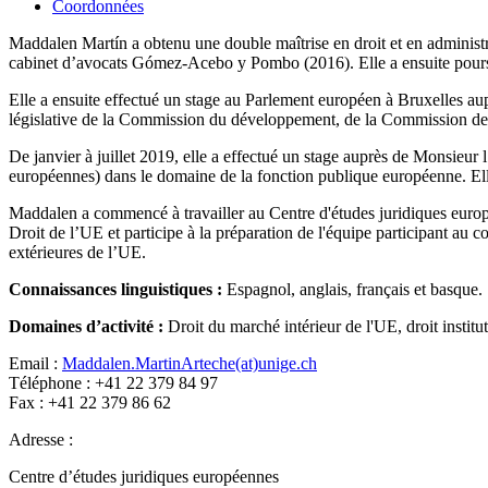
Coordonnées
Maddalen Martín a obtenu une double maîtrise en droit et en administra
cabinet d’avocats Gómez-Acebo y Pombo (2016). Elle a ensuite poursu
Elle a ensuite effectué un stage au Parlement européen à Bruxelles au
législative de la Commission du développement, de la Commission des li
De janvier à juillet 2019, elle a effectué un stage auprès de Monsieur 
européennes) dans le domaine de la fonction publique européenne. Elle 
Maddalen a commencé à travailler au Centre d'études juridiques euro
Droit de l’UE et participe à la préparation de l'équipe participant a
extérieures de l’UE.
Connaissances linguistiques
:
Espagnol, anglais, français et basque.
Domaines d’activité :
Droit du marché intérieur de l'UE, droit institu
Email :
Maddalen.MartinArteche(at)unige.ch
Téléphone : +41 22 379 84 97
Fax : +41 22 379 86 62
Adresse :
Centre d’études juridiques européennes