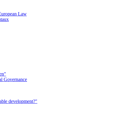
n European Law
ntaux
éen"
al Governance
nable development?"