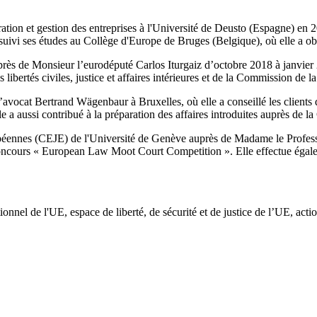
tion et gestion des entreprises à l'Université de Deusto (Espagne) en 20
ivi ses études au Collège d'Europe de Bruges (Belgique), où elle a o
près de Monsieur l’eurodéputé Carlos Iturgaiz d’octobre 2018 à janvier 
bertés civiles, justice et affaires intérieures et de la Commission de l
l’avocat Bertrand Wägenbaur à Bruxelles, où elle a conseillé les clients 
a aussi contribué à la préparation des affaires introduites auprès de l
péennes (CEJE) de l'Université de Genève auprès de Madame le Profess
u concours « European Law Moot Court Competition ». Elle effectue égale
tionnel de l'UE, espace de liberté, de sécurité et de justice de l’UE, acti