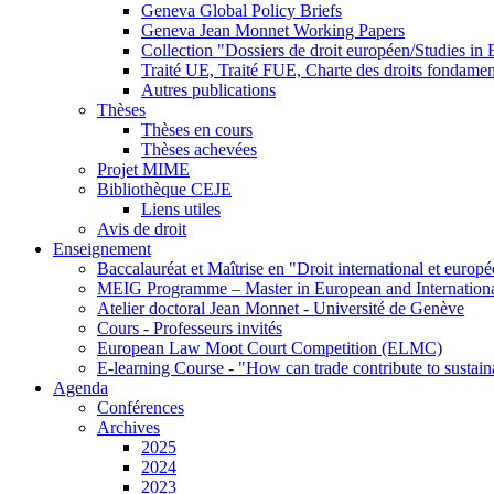
Geneva Global Policy Briefs
Geneva Jean Monnet Working Papers
Collection "Dossiers de droit européen/Studies i
Traité UE, Traité FUE, Charte des droits fondame
Autres publications
Thèses
Thèses en cours
Thèses achevées
Projet MIME
Bibliothèque CEJE
Liens utiles
Avis de droit
Enseignement
Baccalauréat et Maîtrise en "Droit international et europ
MEIG Programme – Master in European and Internation
Atelier doctoral Jean Monnet - Université de Genève
Cours - Professeurs invités
European Law Moot Court Competition (ELMC)
E-learning Course - "How can trade contribute to sustai
Agenda
Conférences
Archives
2025
2024
2023