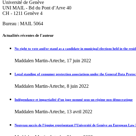
Université de Genève
UNI MAIL - Bd du Pont d’Arve 40
CH - 1211 Genève 4
Bureau : MAIL 5064
Actualités récentes de l'auteur
No right to vote and/or stand as a candidate in municipal elections held in the re
Maddalen Martin-Arteche, 17 juin 2022
Legal standing of consumer protection associations under the General Data Protec
Maddalen Martin-Arteche, 8 juin 2022
Indépendance et impartialité d’un juge nommé sous un régime non démocratique
Maddalen Martin-Arteche, 13 avril 2022
Nouveau succès de l’équipe représentant l’Université de Genève au European Law