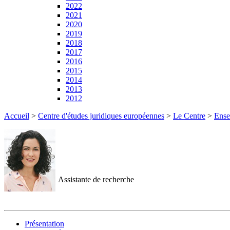
2022
2021
2020
2019
2018
2017
2016
2015
2014
2013
2012
Accueil
>
Centre d'études juridiques européennes
>
Le Centre
>
Ense
Assistante de recherche
Présentation