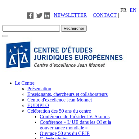
FR
EN
|
NEWSLETTER
|
CONTACT
|
Le Centre
Présentation
Enseignants, chercheurs et collaborateurs
Centre d'excellence Jean Monnet
EUDIPLO
Célébration des 50 ans du centre
Conférence du Président V. Skouris
Conférence « L’UE dans les OI et la
gouvernance mondiale »
Ouvrage 50 ans du CEJE
Galerie photos