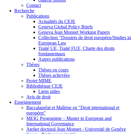
Contact
Recherche
Publications
Actualités du CEJE
Geneva Global Policy Briefs
Geneva Jean Monnet Working Papers
Collection "Dossiers de droit européen/Studies in
European Law
Traité UE, Traité FUE, Charte des droits
fondamentaux
Autres publications
Thèses
Thèses en cours
Thèses achevées
Projet MIME
Bibliothèque CEJE
Liens utiles
Avis de droit
Enseignement
Baccalauréat et Maîtrise en "Droit international et
européen"
MEIG Programme – Master in European and
International Governance
Atelier doctoral Jean Monnet - Université de Genève