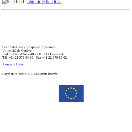
obtenir le lien iCal
Centre d'études juridiques européennes
Université de Genève
Bvd du Pont d'Arve 40 - CH 1211 Genève 4
Tél. +41 22 379 84 90 - Fax +41 22 379 86 62
Contact
|
login
Copyright © 2025 CEJE. Tous droits réservés.
Le soutien de la Commission européenne à la production de cette publication ne constitue pas une
approbation du contenu, qui reflète uniquement le point de vue des auteurs, et la Commission ne peut pas
être tenue responsable de toute utilisation qui pourrait être faite des informations qu’elle contient.