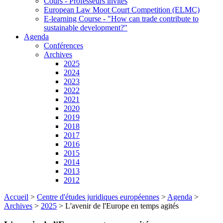
Cours - Professeurs invités
European Law Moot Court Competition (ELMC)
E-learning Course - "How can trade contribute to
sustainable development?"
Agenda
Conférences
Archives
2025
2024
2023
2022
2021
2020
2019
2018
2017
2016
2015
2014
2013
2012
Accueil
>
Centre d'études juridiques européennes
>
Agenda
>
Archives
>
2025
>
L'avenir de l'Europe en temps agités