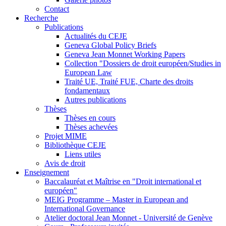
Contact
Recherche
Publications
Actualités du CEJE
Geneva Global Policy Briefs
Geneva Jean Monnet Working Papers
Collection "Dossiers de droit européen/Studies in
European Law
Traité UE, Traité FUE, Charte des droits
fondamentaux
Autres publications
Thèses
Thèses en cours
Thèses achevées
Projet MIME
Bibliothèque CEJE
Liens utiles
Avis de droit
Enseignement
Baccalauréat et Maîtrise en "Droit international et
européen"
MEIG Programme – Master in European and
International Governance
Atelier doctoral Jean Monnet - Université de Genève