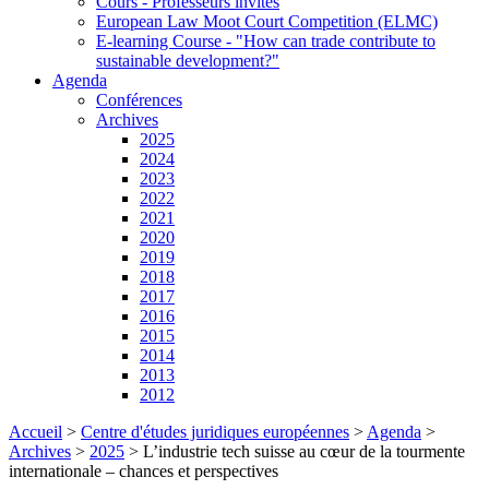
Cours - Professeurs invités
European Law Moot Court Competition (ELMC)
E-learning Course - "How can trade contribute to
sustainable development?"
Agenda
Conférences
Archives
2025
2024
2023
2022
2021
2020
2019
2018
2017
2016
2015
2014
2013
2012
Accueil
>
Centre d'études juridiques européennes
>
Agenda
>
Archives
>
2025
>
L’industrie tech suisse au cœur de la tourmente
internationale – chances et perspectives