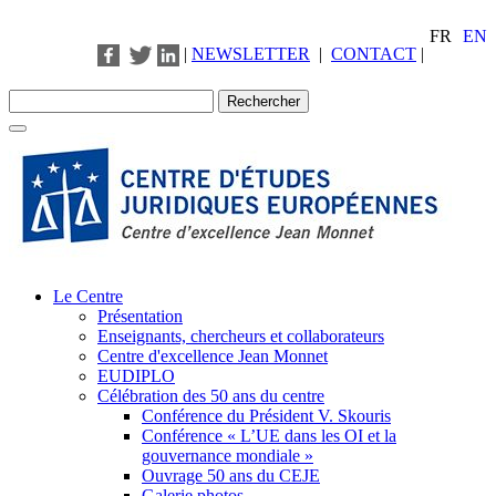
FR
EN
|
NEWSLETTER
|
CONTACT
|
Le Centre
Présentation
Enseignants, chercheurs et collaborateurs
Centre d'excellence Jean Monnet
EUDIPLO
Célébration des 50 ans du centre
Conférence du Président V. Skouris
Conférence « L’UE dans les OI et la
gouvernance mondiale »
Ouvrage 50 ans du CEJE
Galerie photos