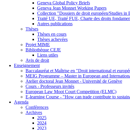
Geneva Global Policy Briefs
Geneva Jean Monnet Working Papers
Collection "Dossiers de droit européen/Studies i
Traité UE, Traité FUE, Charte des droits fondame
Autres publications
Thèses
Thèses en cours
Thèses achevées
Projet MIME
Bibliothèque CEJE
Liens utiles
Avis de droit
Enseignement
Baccalauréat et Maîtrise en "Droit international et europ
MEIG Programme – Master in European and Internation
Atelier doctoral Jean Monnet - Université de Genève
Cours - Professeurs invités
European Law Moot Court Competition (ELMC)
E-learning Course - "How can trade contribute to sustai
Agenda
Conférences
Archives
2025
2024
2023