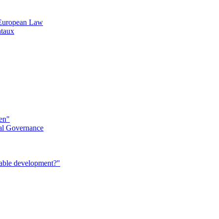
n European Law
ntaux
éen"
al Governance
nable development?"