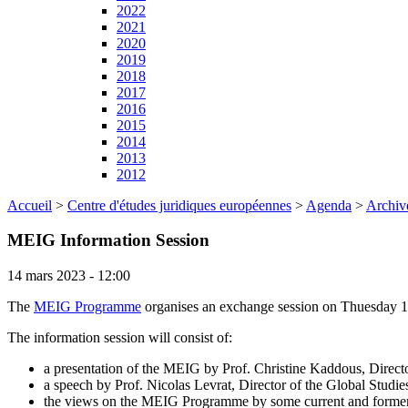
2022
2021
2020
2019
2018
2017
2016
2015
2014
2013
2012
Accueil
>
Centre d'études juridiques européennes
>
Agenda
>
Archiv
MEIG Information Session
14 mars 2023 - 12:00
The
MEIG Programme
organises an exchange session on Thuesday 1
The information session will consist of:
a presentation of the MEIG by Prof. Christine Kaddous, Direc
a speech by Prof. Nicolas Levrat, Director of the Global Studies
the views on the MEIG Programme by some current and former pa