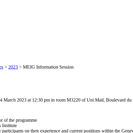
es
>
2023
>
MEIG Information Session
4 March 2023 at 12:30 pm in room M3220 of Uni Mail, Boulevard du P
tor of the programme
 Institute
rticipants on their experience and current positions within the Genev