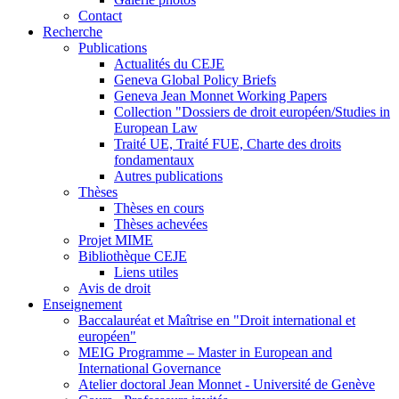
Contact
Recherche
Publications
Actualités du CEJE
Geneva Global Policy Briefs
Geneva Jean Monnet Working Papers
Collection "Dossiers de droit européen/Studies in
European Law
Traité UE, Traité FUE, Charte des droits
fondamentaux
Autres publications
Thèses
Thèses en cours
Thèses achevées
Projet MIME
Bibliothèque CEJE
Liens utiles
Avis de droit
Enseignement
Baccalauréat et Maîtrise en "Droit international et
européen"
MEIG Programme – Master in European and
International Governance
Atelier doctoral Jean Monnet - Université de Genève