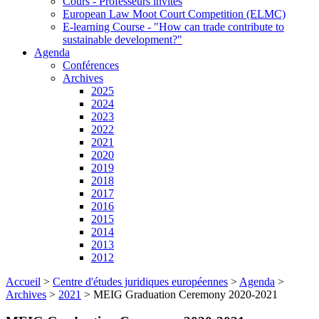
Cours - Professeurs invités
European Law Moot Court Competition (ELMC)
E-learning Course - "How can trade contribute to
sustainable development?"
Agenda
Conférences
Archives
2025
2024
2023
2022
2021
2020
2019
2018
2017
2016
2015
2014
2013
2012
Accueil
>
Centre d'études juridiques européennes
>
Agenda
>
Archives
>
2021
>
MEIG Graduation Ceremony 2020-2021