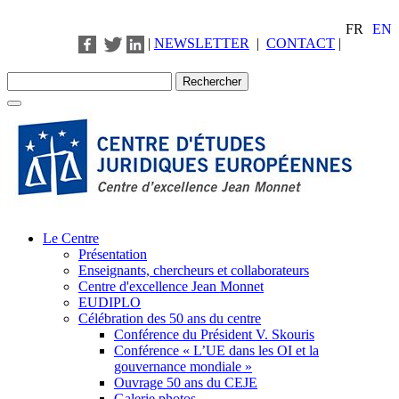
FR
EN
|
NEWSLETTER
|
CONTACT
|
Le Centre
Présentation
Enseignants, chercheurs et collaborateurs
Centre d'excellence Jean Monnet
EUDIPLO
Célébration des 50 ans du centre
Conférence du Président V. Skouris
Conférence « L’UE dans les OI et la
gouvernance mondiale »
Ouvrage 50 ans du CEJE
Galerie photos