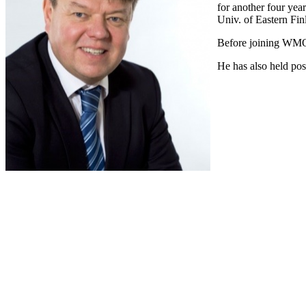
for another four yea
Univ. of Eastern Fin
Before joining WMO h
He has also held posi