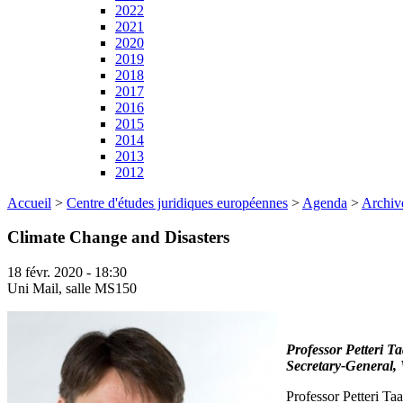
2022
2021
2020
2019
2018
2017
2016
2015
2014
2013
2012
Accueil
>
Centre d'études juridiques européennes
>
Agenda
>
Archiv
Climate Change and Disasters
18 févr. 2020 - 18:30
Uni Mail, salle MS150
Professor Petteri Ta
Secretary-General,
Professor Petteri T