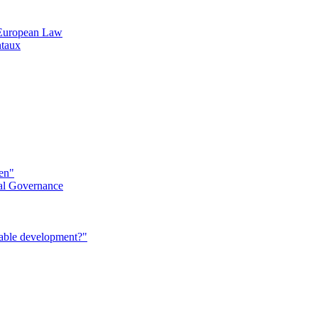
n European Law
ntaux
éen"
al Governance
nable development?"