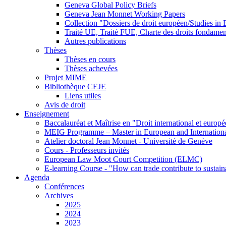
Geneva Global Policy Briefs
Geneva Jean Monnet Working Papers
Collection "Dossiers de droit européen/Studies i
Traité UE, Traité FUE, Charte des droits fondame
Autres publications
Thèses
Thèses en cours
Thèses achevées
Projet MIME
Bibliothèque CEJE
Liens utiles
Avis de droit
Enseignement
Baccalauréat et Maîtrise en "Droit international et europ
MEIG Programme – Master in European and Internation
Atelier doctoral Jean Monnet - Université de Genève
Cours - Professeurs invités
European Law Moot Court Competition (ELMC)
E-learning Course - "How can trade contribute to sustai
Agenda
Conférences
Archives
2025
2024
2023