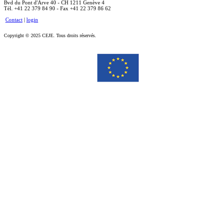
Bvd du Pont d'Arve 40 - CH 1211 Genève 4
Tél. +41 22 379 84 90 - Fax +41 22 379 86 62
Contact
|
login
Copyright © 2025 CEJE. Tous droits réservés.
Le soutien de la Commission européenne à la production de cette publication ne constitue pas une
approbation du contenu, qui reflète uniquement le point de vue des auteurs, et la Commission ne peut pas
être tenue responsable de toute utilisation qui pourrait être faite des informations qu’elle contient.