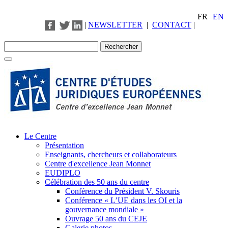
FR
EN
|
NEWSLETTER
|
CONTACT
|
Le Centre
Présentation
Enseignants, chercheurs et collaborateurs
Centre d'excellence Jean Monnet
EUDIPLO
Célébration des 50 ans du centre
Conférence du Président V. Skouris
Conférence « L’UE dans les OI et la
gouvernance mondiale »
Ouvrage 50 ans du CEJE
Galerie photos