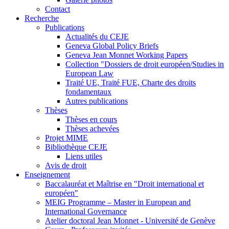
Contact
Recherche
Publications
Actualités du CEJE
Geneva Global Policy Briefs
Geneva Jean Monnet Working Papers
Collection "Dossiers de droit européen/Studies in
European Law
Traité UE, Traité FUE, Charte des droits
fondamentaux
Autres publications
Thèses
Thèses en cours
Thèses achevées
Projet MIME
Bibliothèque CEJE
Liens utiles
Avis de droit
Enseignement
Baccalauréat et Maîtrise en "Droit international et
européen"
MEIG Programme – Master in European and
International Governance
Atelier doctoral Jean Monnet - Université de Genève