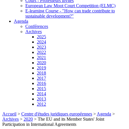
Cours - Professeurs invités
European Law Moot Court Competition (ELMC)
E-learning Course - "How can trade contribute to
sustainable development?"
Agenda
Conférences
Archives
2025
2024
2023
2022
2021
2020
2019
2018
2017
2016
2015
2014
2013
2012
Accueil
>
Centre d'études juridiques européennes
>
Agenda
>
Archives
>
2020
>
The EU and its Member States' Joint
Participation in International Agreements