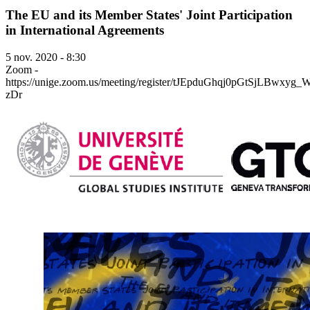
The EU and its Member States' Joint Participation
in International Agreements
5 nov. 2020 - 8:30
Zoom -
https://unige.zoom.us/meeting/register/tJEpduGhqj0pGtSjLBwxyg
zDr