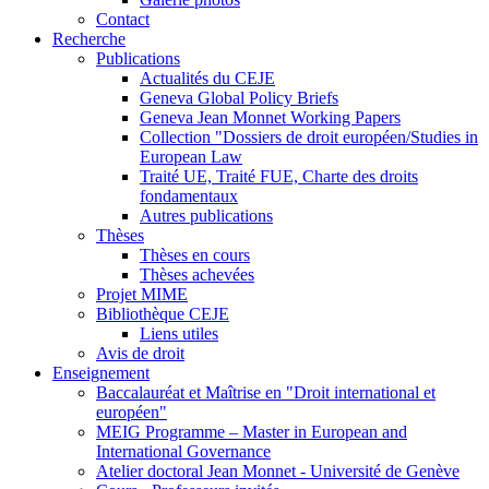
Contact
Recherche
Publications
Actualités du CEJE
Geneva Global Policy Briefs
Geneva Jean Monnet Working Papers
Collection "Dossiers de droit européen/Studies in
European Law
Traité UE, Traité FUE, Charte des droits
fondamentaux
Autres publications
Thèses
Thèses en cours
Thèses achevées
Projet MIME
Bibliothèque CEJE
Liens utiles
Avis de droit
Enseignement
Baccalauréat et Maîtrise en "Droit international et
européen"
MEIG Programme – Master in European and
International Governance
Atelier doctoral Jean Monnet - Université de Genève