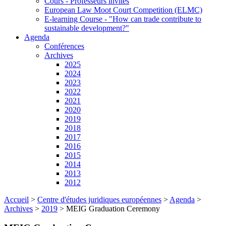
Cours - Professeurs invités
European Law Moot Court Competition (ELMC)
E-learning Course - "How can trade contribute to
sustainable development?"
Agenda
Conférences
Archives
2025
2024
2023
2022
2021
2020
2019
2018
2017
2016
2015
2014
2013
2012
Accueil
>
Centre d'études juridiques européennes
>
Agenda
>
Archives
>
2019
>
MEIG Graduation Ceremony