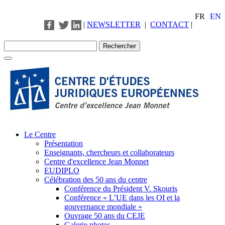
FR
EN
|
NEWSLETTER
|
CONTACT
|
Le Centre
Présentation
Enseignants, chercheurs et collaborateurs
Centre d'excellence Jean Monnet
EUDIPLO
Célébration des 50 ans du centre
Conférence du Président V. Skouris
Conférence « L’UE dans les OI et la
gouvernance mondiale »
Ouvrage 50 ans du CEJE
Galerie photos