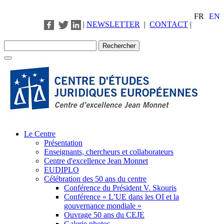
FR
EN
|
NEWSLETTER
|
CONTACT
|
Le Centre
Présentation
Enseignants, chercheurs et collaborateurs
Centre d'excellence Jean Monnet
EUDIPLO
Célébration des 50 ans du centre
Conférence du Président V. Skouris
Conférence « L’UE dans les OI et la
gouvernance mondiale »
Ouvrage 50 ans du CEJE
Galerie photos