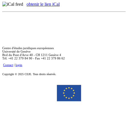
obtenir le lien iCal
Centre d'études juridiques européennes
Université de Genève
Bvd du Pont d'Arve 40 - CH 1211 Genève 4
Tél. +41 22 379 84 90 - Fax +41 22 379 86 62
Contact
|
login
Copyright © 2025 CEJE. Tous droits réservés.
Le soutien de la Commission européenne à la production de cette publication ne constitue pas une
approbation du contenu, qui reflète uniquement le point de vue des auteurs, et la Commission ne peut pas
être tenue responsable de toute utilisation qui pourrait être faite des informations qu’elle contient.