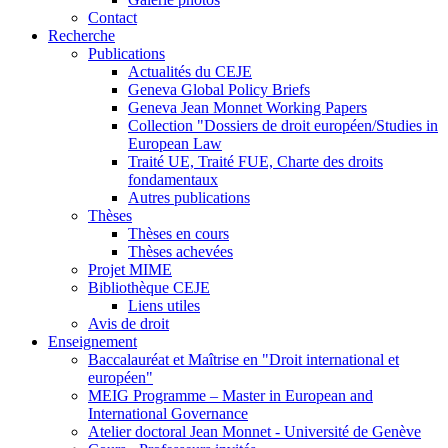
Contact
Recherche
Publications
Actualités du CEJE
Geneva Global Policy Briefs
Geneva Jean Monnet Working Papers
Collection "Dossiers de droit européen/Studies in
European Law
Traité UE, Traité FUE, Charte des droits
fondamentaux
Autres publications
Thèses
Thèses en cours
Thèses achevées
Projet MIME
Bibliothèque CEJE
Liens utiles
Avis de droit
Enseignement
Baccalauréat et Maîtrise en "Droit international et
européen"
MEIG Programme – Master in European and
International Governance
Atelier doctoral Jean Monnet - Université de Genève