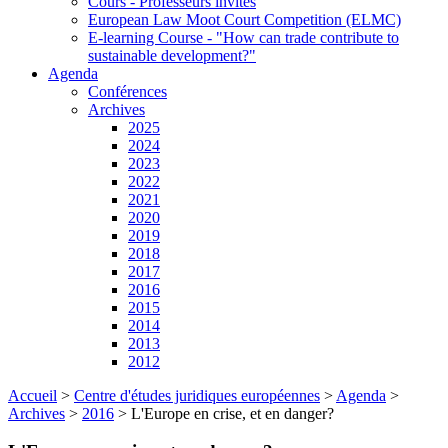
Cours - Professeurs invités
European Law Moot Court Competition (ELMC)
E-learning Course - "How can trade contribute to
sustainable development?"
Agenda
Conférences
Archives
2025
2024
2023
2022
2021
2020
2019
2018
2017
2016
2015
2014
2013
2012
Accueil
>
Centre d'études juridiques européennes
>
Agenda
>
Archives
>
2016
>
L'Europe en crise, et en danger?