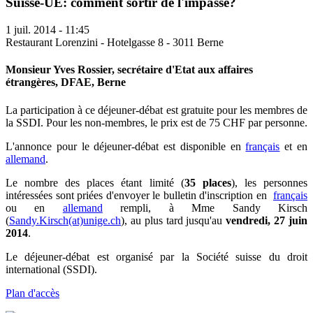
Suisse-UE: comment sortir de l'impasse?
1 juil. 2014 - 11:45
Restaurant Lorenzini - Hotelgasse 8 - 3011 Berne
Monsieur Yves Rossier, secrétaire d'Etat aux affaires
étrangères, DFAE, Berne
La participation à ce déjeuner-débat est gratuite pour les membres de
la SSDI. Pour les non-membres, le prix est de 75 CHF par personne.
L'annonce pour le déjeuner-débat est disponible en
français
et en
allemand
.
Le nombre des places étant limité (
35 places
), les personnes
intéressées sont priées d'envoyer le bulletin d'inscription en
français
ou en
allemand
rempli, à Mme Sandy Kirsch
(
Sandy.Kirsch(at)unige.ch
), au plus tard jusqu'au
vendredi, 27 juin
2014
.
Le déjeuner-débat est organisé par la Société suisse du droit
international (SSDI).
Plan d'accès