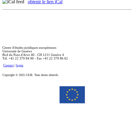
obtenir le lien iCal
Centre d'études juridiques européennes
Université de Genève
Bvd du Pont d'Arve 40 - CH 1211 Genève 4
Tél. +41 22 379 84 90 - Fax +41 22 379 86 62
Contact
|
login
Copyright © 2025 CEJE. Tous droits réservés.
Le soutien de la Commission européenne à la production de cette publication ne constitue pas une
approbation du contenu, qui reflète uniquement le point de vue des auteurs, et la Commission ne peut pas
être tenue responsable de toute utilisation qui pourrait être faite des informations qu’elle contient.