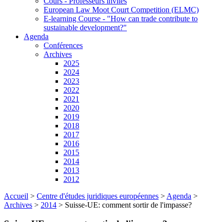
Cours - Professeurs invités
European Law Moot Court Competition (ELMC)
E-learning Course - "How can trade contribute to
sustainable development?"
Agenda
Conférences
Archives
2025
2024
2023
2022
2021
2020
2019
2018
2017
2016
2015
2014
2013
2012
Accueil
>
Centre d'études juridiques européennes
>
Agenda
>
Archives
>
2014
>
Suisse-UE: comment sortir de l'impasse?