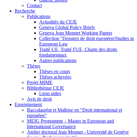
Contact
Recherche
Publications
Actualités du CEJE
Geneva Global Policy Briefs
Geneva Jean Monnet Working Papers
Collection "Dossiers de droit européen/Studies in
European Law
Traité UE, Traité FUE, Charte des droits
fondamentaux
Autres publications
Thèses
Thèses en cours
Thèses achevées
Projet MIME
Bibliothèque CEJE
Liens utiles
Avis de droit
Enseignement
Baccalauréat et Maîtrise en "Droit international et
européen"
MEIG Programme – Master in European and
International Governance
Atelier doctoral Jean Monnet - Université de Genève