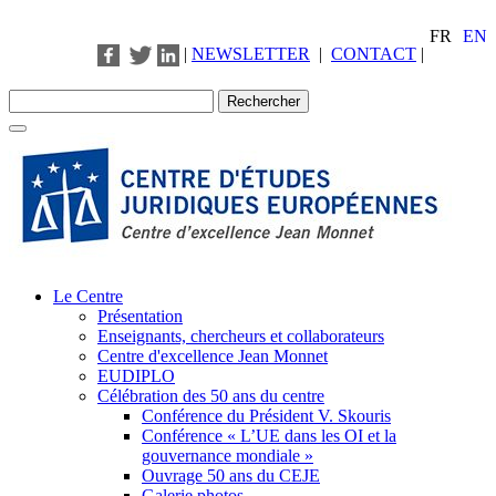
FR
EN
|
NEWSLETTER
|
CONTACT
|
Le Centre
Présentation
Enseignants, chercheurs et collaborateurs
Centre d'excellence Jean Monnet
EUDIPLO
Célébration des 50 ans du centre
Conférence du Président V. Skouris
Conférence « L’UE dans les OI et la
gouvernance mondiale »
Ouvrage 50 ans du CEJE
Galerie photos