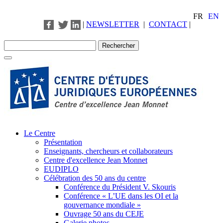
FR
EN
|
NEWSLETTER
|
CONTACT
|
Le Centre
Présentation
Enseignants, chercheurs et collaborateurs
Centre d'excellence Jean Monnet
EUDIPLO
Célébration des 50 ans du centre
Conférence du Président V. Skouris
Conférence « L’UE dans les OI et la
gouvernance mondiale »
Ouvrage 50 ans du CEJE
Galerie photos