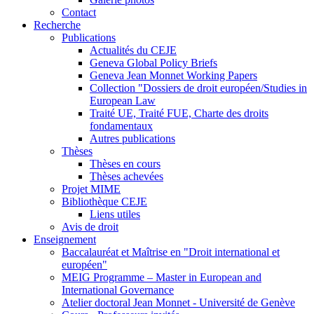
Contact
Recherche
Publications
Actualités du CEJE
Geneva Global Policy Briefs
Geneva Jean Monnet Working Papers
Collection "Dossiers de droit européen/Studies in
European Law
Traité UE, Traité FUE, Charte des droits
fondamentaux
Autres publications
Thèses
Thèses en cours
Thèses achevées
Projet MIME
Bibliothèque CEJE
Liens utiles
Avis de droit
Enseignement
Baccalauréat et Maîtrise en "Droit international et
européen"
MEIG Programme – Master in European and
International Governance
Atelier doctoral Jean Monnet - Université de Genève