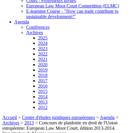
Cours - Professeurs invités
European Law Moot Court Competition (ELMC)
E-learning Course - "How can trade contribute to
sustainable development?"
Agenda
Conférences
Archives
2025
2024
2023
2022
2021
2020
2019
2018
2017
2016
2015
2014
2013
2012
Accueil
>
Centre d'études juridiques européennes
>
Agenda
>
Archives
>
2013
>
Concours de plaidoirie en droit de l'Union
européenne: European Law Moot Court, édition 2013-2014.